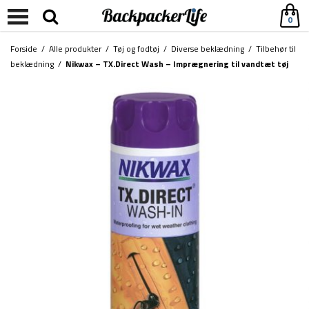
0
Forside
/
Alle produkter
/
Tøj og fodtøj
/
Diverse beklædning
/
Tilbehør til
beklædning
/
Nikwax – TX.Direct Wash – Imprægnering til vandtæt tøj