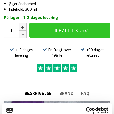
Øger åndbarhed
Indehold: 300 ml
På lager - 1-2 dages levering
Nikwax
TILFØJ TIL KURV
-
TX.Direct
Wash
-
1-2 dages
Fri fragt over
100 dages
Imprægnering
levering
499 kr
returret
til
vandtæt
tøj
antal
BESKRIVELSE
BRAND
FAQ