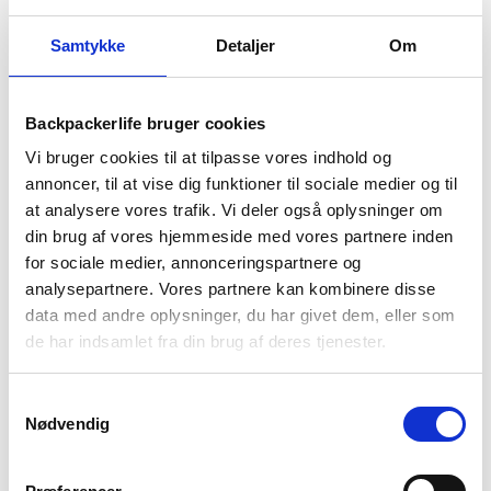
Samtykke
Detaljer
Om
Backpackerlife bruger cookies
Vi bruger cookies til at tilpasse vores indhold og
annoncer, til at vise dig funktioner til sociale medier og til
at analysere vores trafik. Vi deler også oplysninger om
Nikwax TX.Direct Wash er en stærk, simpel og sikker
imprægnering af dit vandtætte tøj. Det er let at påføre dit
din brug af vores hjemmeside med vores partnere inden
nye vandtætte tøj Nikwax Direct Wash imprægneringen, hvor
for sociale medier, annonceringspartnere og
du ved at imprægnere tøjet forlænger levetiden markant.
analysepartnere. Vores partnere kan kombinere disse
data med andre oplysninger, du har givet dem, eller som
Påføringen af imprægneringen er simpel, og kan blot gøres i
de har indsamlet fra din brug af deres tjenester.
vaskemaskinen. Direct Wash har ingen betydning for tøjet
udseende, og behøver ej heller tørretumbling for at virke. Brug
blot 2 hættefulde Direct Wash i vaskemaskinen, og forøg
Samtykkevalg
eller genskab den vandtætte effekt at dit outdoor tøj.
Nødvendig
Direct Wash er lavet miljøvenligt hvilket vil sige det er både en
vandbaseret imprægnering og biovenlig – Direct Wash er fri