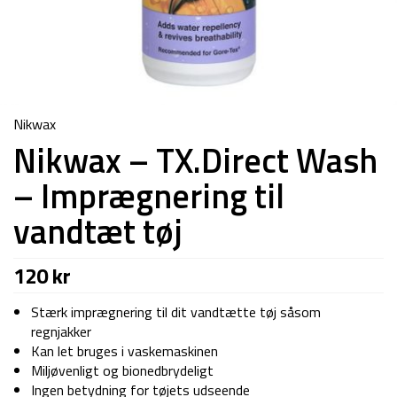
Nikwax
Nikwax – TX.Direct Wash
– Imprægnering til
vandtæt tøj
120
kr
Stærk imprægnering til dit vandtætte tøj såsom
regnjakker
Kan let bruges i vaskemaskinen
Miljøvenligt og bionedbrydeligt
Ingen betydning for tøjets udseende