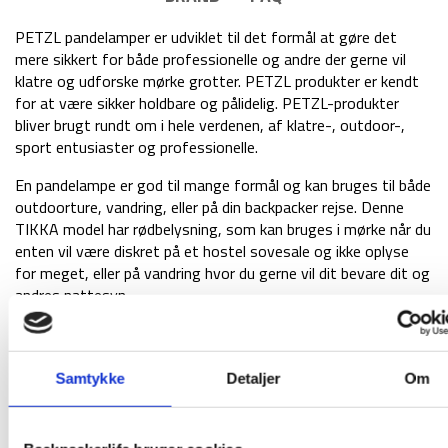
PETZL pandelamper er udviklet til det formål at gøre det
mere sikkert for både professionelle og andre der gerne vil
klatre og udforske mørke grotter. PETZL produkter er kendt
for at være sikker holdbare og pålidelig. PETZL-produkter
bliver brugt rundt om i hele verdenen, af klatre-, outdoor-,
sport entusiaster og professionelle.
En pandelampe er god til mange formål og kan bruges til både
outdoorture, vandring, eller på din backpacker rejse. Denne
TIKKA model har rødbelysning, som kan bruges i mørke når du
enten vil være diskret på et hostel sovesale og ikke oplyse
for meget, eller på vandring hvor du gerne vil dit bevare dit og
andres nattesyn.
Udover det røde lys har TIKKA modellen 3 lys indstillinger. En
til nærhed, en til bevægelse og en til afstandsbelysning. Når
du slukker pandelampen og vil tænde den igen, kan den huske
Samtykke
Detaljer
Om
hvilken lys indstilling du brugte sidst.
Pandelampens aftagelige og vaskbare elastiske rem er nem