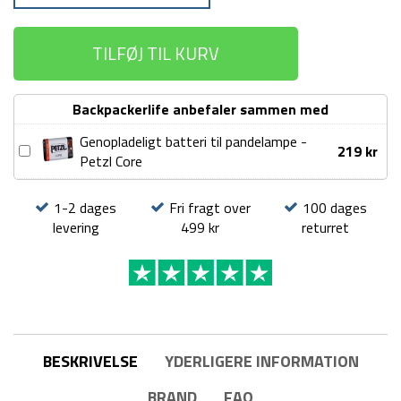
TILFØJ TIL KURV
Backpackerlife anbefaler sammen med
Genopladeligt batteri til pandelampe -
Genopladeligt
219
kr
Petzl Core
batteri
til
1-2 dages
Fri fragt over
100 dages
pandelampe
levering
499 kr
returret
-
Petzl
Core
BESKRIVELSE
YDERLIGERE INFORMATION
BRAND
FAQ