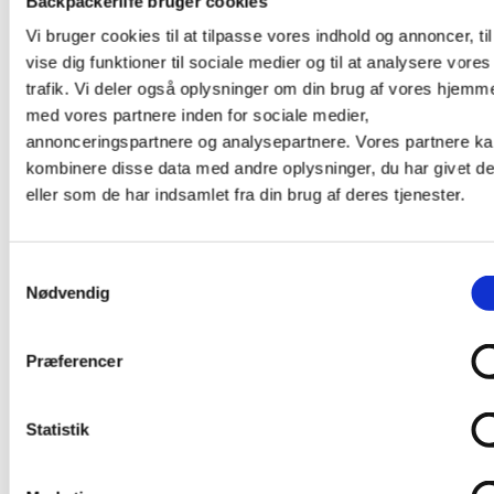
Backpackerlife bruger cookies
at justere, så du kan tilpasse den til dit hoved. Udover det har
den et vipbart lygtehus, så du kan justere lysekeglen op eller
Vi bruger cookies til at tilpasse vores indhold og annoncer, til
ned.
vise dig funktioner til sociale medier og til at analysere vores
trafik. Vi deler også oplysninger om din brug af vores hjemm
Lys performance med 3 AAA / LR03 batterier
med vores partnere inden for sociale medier,
annonceringspartnere og analysepartnere. Vores partnere k
Lys performance er defineret af ANSI/PLATO FL 1 proto
kombinere disse data med andre oplysninger, du har givet d
eller som de har indsamlet fra din brug af deres tjenester.
Lys
Lys niveau
Lysstyrke
Distance
Brændetid
farve
MAX BURN
Samtykkevalg
7 lm
10 m
110 h
Nødvendig
TIME
White
STANDARD
100 lm
45 m
12 h
Præferencer
MAX
350 lm
70 m
2 h
POWER
Statistik
Continuous
2 lm
5 m
60 h
Red