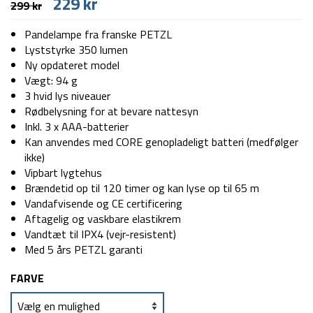
Den
Den
229
kr
299
kr
oprindelige
aktuelle
pris
pris
Pandelampe fra franske PETZL
var:
er:
Lyststyrke 350 lumen
299 kr.
229 kr.
Ny opdateret model
Vægt: 94 g
3 hvid lys niveauer
Rødbelysning for at bevare nattesyn
Inkl. 3 x AAA-batterier
Kan anvendes med CORE genopladeligt batteri (medfølger
ikke)
Vipbart lygtehus
Brændetid op til 120 timer og kan lyse op til 65 m
Vandafvisende og CE certificering
Aftagelig og vaskbare elastikrem
Vandtæt til IPX4 (vejr-resistent)
Med 5 års PETZL garanti
FARVE