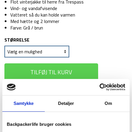
Flot vinterjakke til herre fra Trespass
Vind- og vandafvisende
Vatteret så du kan holde varmen
Med hætte og 2 lommer
Farve: Grå / brun
STØRRELSE
TILFØJ TIL KURV
1-2 dages
Fri fragt over
100 dages
levering
499 kr
returret
Samtykke
Detaljer
Om
Backpackerlife bruger cookies