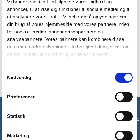
Vi bruger cookies til at tilpasse vores indhold og
annoncer, til at vise dig funktioner til sociale medier og til
BESKRIVELSE
YDERLIGERE INFORMATION
at analysere vores trafik. Vi deler også oplysninger om
din brug af vores hjemmeside med vores partnere inden
BRAND
FAQ
for sociale medier, annonceringspartnere og
Vinterjakke fra engelske Trespass, som vil holde dig varm selv
analysepartnere. Vores partnere kan kombinere disse
på meget kolde dage. Du kan bruge jakken til kolde rejser eller
data med andre oplysninger, du har givet dem, eller som
til hverdag om vinteren. Jakken kommer med hætte, så du kan
de har indsamlet fra din brug af deres tjenester.
beskytte hovedet mod den kolde vind. Der er 2 lommer i
jakken, så du kan opbevare dine mindste ejendele tæt på dig.
Samtykkevalg
Jakken er polstret, og så er den også vind og vandafvisende.
Nødvendig
Præferencer
Få unikke tilbud og rabatter
Statistik
Tilmeld dig vores nyhedsbrev og modtag med det samme en 10%
rabatkode til din første ordre*
Marketing