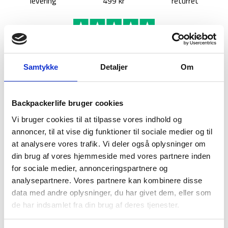
levering
499 kr
returret
Samtykke
Detaljer
Om
BESKRIVELSE
YDERLIGERE INFORMATION
BRAND
FAQ
Backpackerlife bruger cookies
Et regnslag til rygsæk
bliver også kaldet et regnoverslag eller
Vi bruger cookies til at tilpasse vores indhold og
raincover på engelsk. At have et regnslag er uden tvivl sin
annoncer, til at vise dig funktioner til sociale medier og til
vægt værd i guld, når man rejser og specielt, hvis du rejser en
at analysere vores trafik. Vi deler også oplysninger om
smule udenfor sæson i Asien eller Sydamerika, hvor
din brug af vores hjemmeside med vores partnere inden
regnsæsonen kan være sporadisk.
for sociale medier, annonceringspartnere og
analysepartnere. Vores partnere kan kombinere disse
Et regnslag fra Gregory kan hjælpe dig med at holde din
vandrerygsæk og dens indhold tørt i dårligt vejr. Regnslaget
data med andre oplysninger, du har givet dem, eller som
passer rygsække på 30 – 50 liter. Pga. den fleksible elastik
de har indsamlet fra din brug af deres tjenester.
sidder den tæt og fast til enhver af disse størrelser.