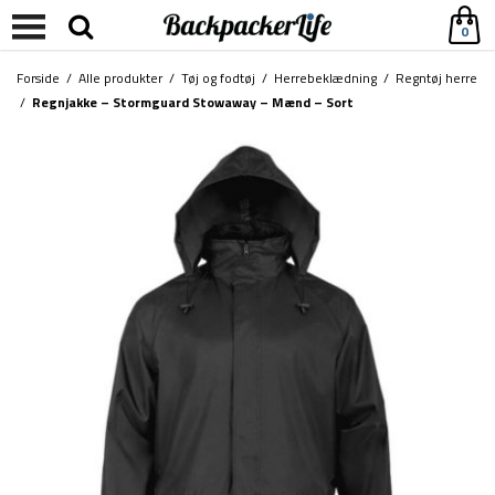
0
Forside
/
Alle produkter
/
Tøj og fodtøj
/
Herrebeklædning
/
Regntøj herre
/
Regnjakke – Stormguard Stowaway – Mænd – Sort