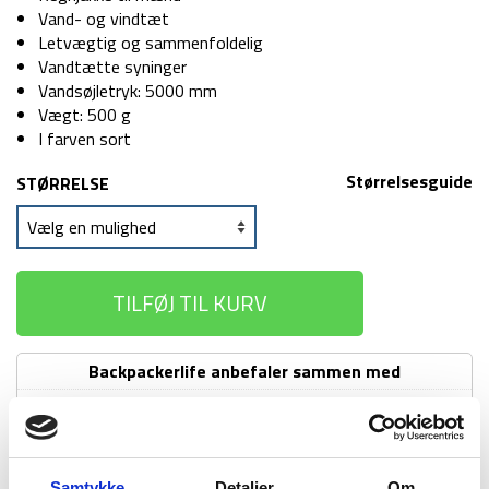
Vand- og vindtæt
Letvægtig og sammenfoldelig
Vandtætte syninger
Vandsøjletryk: 5000 mm
Vægt: 500 g
I farven sort
Størrelsesguide
STØRRELSE
TILFØJ TIL KURV
Backpackerlife anbefaler sammen med
Regnbukser - Highlander Stormguard
Stowaway - Sort
Regnbukser
149
kr
-
Samtykke
Detaljer
Om