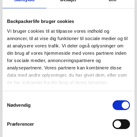
Highlander
Stormguard
1-2 dages
Fri fragt over
100 dages
Stowaway
levering
499 kr
returret
-
Backpackerlife bruger cookies
Sort
Vi bruger cookies til at tilpasse vores indhold og
annoncer, til at vise dig funktioner til sociale medier og til
at analysere vores trafik. Vi deler også oplysninger om
din brug af vores hjemmeside med vores partnere inden
for sociale medier, annonceringspartnere og
BESKRIVELSE
YDERLIGERE INFORMATION
analysepartnere. Vores partnere kan kombinere disse
data med andre oplysninger, du har givet dem, eller som
BRAND
FAQ
de har indsamlet fra din brug af deres tjenester.
Regnjakken Stormguard Stowaway fra det skotske mærke
Highlander er en jakke der både er vandtæt og vindtæt. Jakken
Samtykkevalg
kan foldes sammen så jakken har en lav pakkevolumen. Dette
Nødvendig
gør jakken nem og praktisk at have med hvis du skal på tur.
Stormguard Stowaway jakken har to store lommer på
fronten, og en hætte som kan spændes ind. Derudover er
Præferencer
jakken lavet med vandtætte syninger.