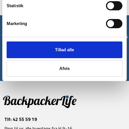
Statistik
Marketing
Få unikke tilbud og rabatter
Tilmeld dig vores nyhedsbrev og modtag med det samme en 10%
rabatkode til din første ordre*
Tillad alle
Tilmeld
Afvis
*Gælder ikke allerede nedsatte varer
Tlf:
42 55 59 19
Ring til os alle hverdage fra kl 9-16