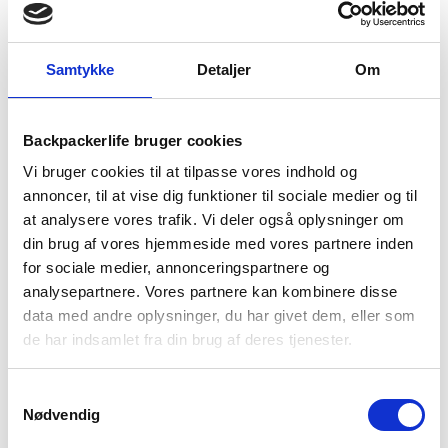
149 
kr
Samlet pris:
348
kr
249
kr
Samtykke
Detaljer
Om
På lager - 1-2 dages levering
Regnsæt
Backpackerlife bruger cookies
TILFØJ TIL KURV
herre
-
Vi bruger cookies til at tilpasse vores indhold og
Treklife
annoncer, til at vise dig funktioner til sociale medier og til
Rain
at analysere vores trafik. Vi deler også oplysninger om
1-2 dages
Fri fragt over
100 dages
Packaway
levering
499 kr
returret
din brug af vores hjemmeside med vores partnere inden
-
for sociale medier, annonceringspartnere og
Grøn
analysepartnere. Vores partnere kan kombinere disse
antal
data med andre oplysninger, du har givet dem, eller som
de har indsamlet fra din brug af deres tjenester.
BESKRIVELSE
BRAND
FAQ
Samtykkevalg
Nødvendig
Treklife Rain regnsæt til herre er et letvægtigt regnsæt lavet