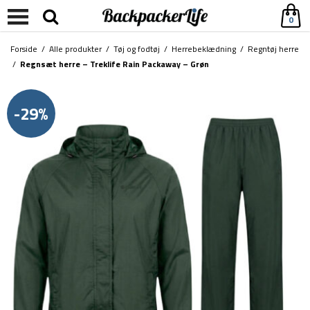
0
Forside
/
Alle produkter
/
Tøj og fodtøj
/
Herrebeklædning
/
Regntøj herre
/
Regnsæt herre – Treklife Rain Packaway – Grøn
-29%