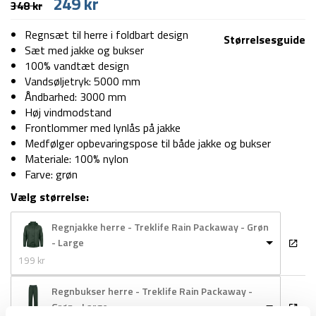
Den
Den
249
kr
348
kr
oprindelige
aktuelle
pris
pris
Regnsæt til herre i foldbart design
Størrelsesguide
var:
er:
Sæt med jakke og bukser
348 kr.
249 kr.
100% vandtæt design
Vandsøljetryk: 5000 mm
Åndbarhed: 3000 mm
Høj vindmodstand
Frontlommer med lynlås på jakke
Medfølger opbevaringspose til både jakke og bukser
Materiale: 100% nylon
Farve: grøn
Vælg størrelse:
Regnjakke herre - Treklife Rain Packaway - Grøn
- Large
199 
kr
Regnbukser herre - Treklife Rain Packaway -
Grøn - Large