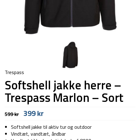
Trespass
Softshell jakke herre –
Trespass Marlon – Sort
Den
Den
399
kr
599
kr
oprindelige
aktuelle
pris
pris
Softshell jakke til aktiv tur og outdoor
var:
er:
Vindtæt, vandtæt, åndbar