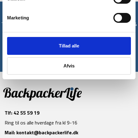
Få unikke tilbud og rabatter
Marketing
Tilmeld dig vores nyhedsbrev og modtag med det samme en 10%
rabatkode til din første ordre*
Tillad alle
Tilmeld
*Gælder ikke allerede nedsatte varer
Afvis
Tlf:
42 55 59 19
Ring til os alle hverdage fra kl 9-16
Mail:
kontakt@backpackerlife.dk