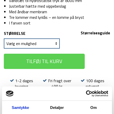
599 kr.
399 kr.
Vandtæt til hydrostatisk tryk af 8000 mm
Justerbar hætte med vippebeslag
Med åndbar membram
Tre lommer med lynlås – en lomme på bryst
I farven sort
Størrelsesguide
STØRRELSE
TILFØJ TIL KURV
1-2 dages
Fri fragt over
100 dages
levering
499 kr
returret
Samtykke
Detaljer
Om