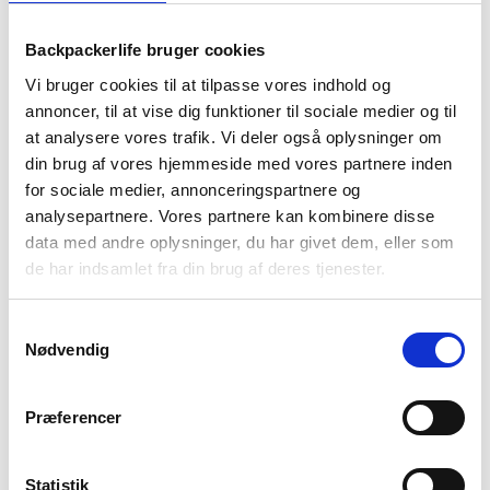
BESKRIVELSE
YDERLIGERE INFORMATION
Backpackerlife bruger cookies
BRAND
FAQ
Vi bruger cookies til at tilpasse vores indhold og
annoncer, til at vise dig funktioner til sociale medier og til
Marlon fra skotske Trespass er en sort softshell jakke til
at analysere vores trafik. Vi deler også oplysninger om
herre. Jakken er både vindtæt, vandtæt til hydrostatisk tryk
din brug af vores hjemmeside med vores partnere inden
af 8000 mm, åndbar og let at bevæge sig i. Softshell jakker er
for sociale medier, annonceringspartnere og
kendte for at være tekniske jakker der er vandtætte – og her
analysepartnere. Vores partnere kan kombinere disse
er Marlon ingen undtagelse.
data med andre oplysninger, du har givet dem, eller som
Jakken er lavet i TPU polyester med en åndbar membram, så
de har indsamlet fra din brug af deres tjenester.
du kan få luftet noget af din sved ud, hvis du er på en
krævende og aktiv tur. Softshelljakken har mange praktiske
Samtykkevalg
detaljer, såsom en justerbar hætte med vippebeslag, 3
Nødvendig
lynlåslommer, justerbare manchettapper og en praktisk
hagebeskytter ved toppen af lynlåsen. Selve jakken har en
blød skal, som gør den fleksibel at bevæge sig i.
Præferencer
Statistik