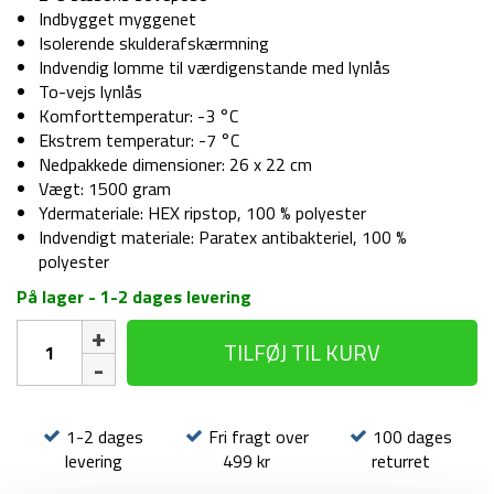
Indbygget myggenet
Isolerende skulderafskærmning
Indvendig lomme til værdigenstande med lynlås
To-vejs lynlås
Komforttemperatur: -3 °C
Ekstrem temperatur: -7 °C
Nedpakkede dimensioner: 26 x 22 cm
Vægt: 1500 gram
Ydermateriale: HEX ripstop, 100 % polyester
Indvendigt materiale: Paratex antibakteriel, 100 %
polyester
På lager - 1-2 dages levering
Sovepose
TILFØJ TIL KURV
-
Snugpak
Travelpak
3
1-2 dages
Fri fragt over
100 dages
-
levering
499 kr
returret
2/3