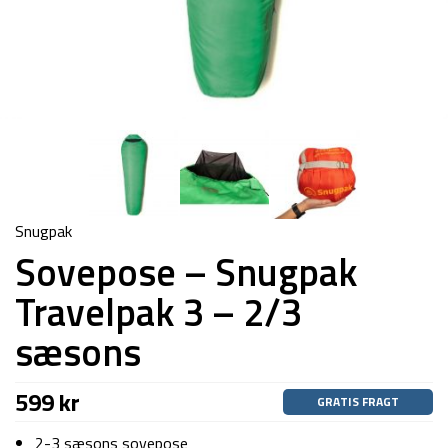
Snugpak
Sovepose – Snugpak
Travelpak 3 – 2/3
sæsons
599
kr
GRATIS FRAGT
2-3 sæsons sovepose