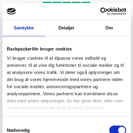
sæsons
antal
Samtykke
Detaljer
Om
BESKRIVELSE
YDERLIGERE INFORMATION
BRAND
FAQ
Backpackerlife bruger cookies
Vi bruger cookies til at tilpasse vores indhold og
Denne sovepose er en del af Snugpaks populære Travelpak-
annoncer, til at vise dig funktioner til sociale medier og til
serie. Soveposen har et indbygget myggenet, er produceret i
antibakterielle materialer og kan foldes kompakt sammen, så
at analysere vores trafik. Vi deler også oplysninger om
den ikke fylder meget i din backpack.
din brug af vores hjemmeside med vores partnere inden
for sociale medier, annonceringspartnere og
Når myggenet ikke er i brug, kan det let rulles til siden.
analysepartnere. Vores partnere kan kombinere disse
data med andre oplysninger, du har givet dem, eller som
Det antibakterielle materiale holder soveposen frisk i længere
tid. Soveposen vil i længere tid have en frisk duft, som
de har indsamlet fra din brug af deres tjenester.
nyvasket sengetøj. Soveposen har derfor ikke brug for
udluftning eller vask lige så ofte, som andre soveposer har.
Samtykkevalg
Nødvendig
Soveposen kan sagtens benyttes hvis temperaturen falder til