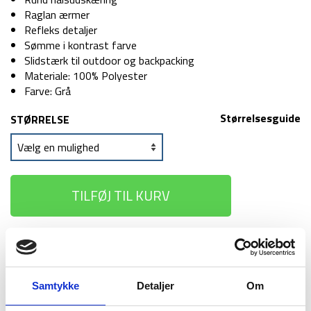
Raglan ærmer
Refleks detaljer
Sømme i kontrast farve
Slidstærk til outdoor og backpacking
Materiale: 100% Polyester
Farve: Grå
Størrelsesguide
STØRRELSE
TILFØJ TIL KURV
1-2 dages
Fri fragt over
100 dages
levering
499 kr
returret
Samtykke
Detaljer
Om