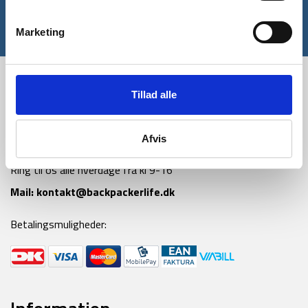
Tilmeld
Marketing
*Gælder ikke allerede nedsatte varer
Tillad alle
Afvis
Tlf:
42 55 59 19
Ring til os alle hverdage fra kl 9-16
Mail:
kontakt@backpackerlife.dk
Betalingsmuligheder: