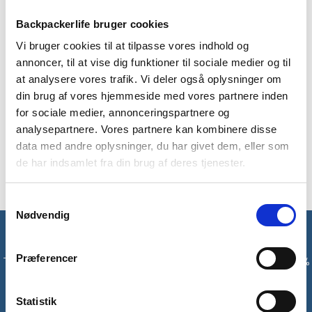
Backpackerlife bruger cookies
Vi bruger cookies til at tilpasse vores indhold og
BESKRIVELSE
YDERLIGERE INFORMATION
annoncer, til at vise dig funktioner til sociale medier og til
at analysere vores trafik. Vi deler også oplysninger om
BRAND
FAQ
din brug af vores hjemmeside med vores partnere inden
Quick-dry t-shirt til kvinder fra Trespass til sport, vandring
for sociale medier, annonceringspartnere og
og backpacking. Blød og slidstærk t-shirt i 100% polyester.
analysepartnere. Vores partnere kan kombinere disse
Materialet gør t-shirten hurtigtørrende og svedabsorbende.
data med andre oplysninger, du har givet dem, eller som
Ideel til fysisk aktivitet hvor pulsen kommer højt op.
de har indsamlet fra din brug af deres tjenester.
Samtykkevalg
Nødvendig
Få unikke tilbud og rabatter
Præferencer
Tilmeld dig vores nyhedsbrev og modtag med det samme en 10%
rabatkode til din første ordre*
Statistik