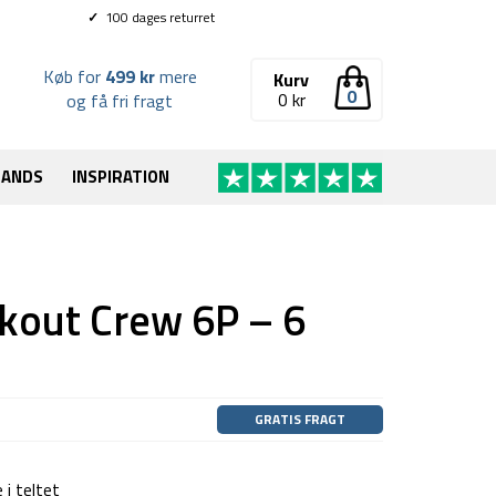
✓
100 dages returret
Køb for
499 kr
mere
Kurv
0
0
kr
og få fri fragt
RANDS
INSPIRATION
ackout Crew 6P – 6
GRATIS FRAGT
 i teltet