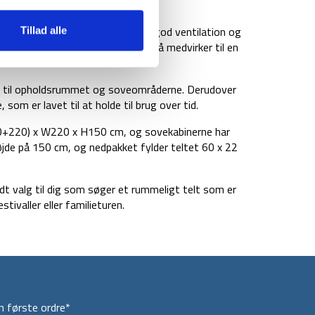
de vejrforhold.
polyester og mesh – det sikre en god ventilation og
Tillad alle
onsåbninger i yderteltet, der også medvirker til en
g til opholdsrummet og soveområderne. Derudover
som er lavet til at holde til brug over tid.
0+220) x W220 x H150 cm, og sovekabinerne har
jde på 150 cm, og nedpakket fylder teltet 60 x 22
dt valg til dig som søger et rummeligt telt som er
ivaller eller familieturen.
 første ordre*