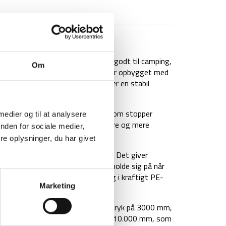
BRAND
FAQ
 op til 6 personer, som egner sig godt til camping,
Om
ads og en enkel opsætning. Teltet er opbygget med
ætte op, samtidig med at det giver en stabil
 coating på indersiden af teltet, som stopper
 medier og til at analysere
ltet, hvilket også gør teltet køligere og mere
nden for sociale medier,
e mulighed for en god nats søvn.
e oplysninger, du har givet
ed et fælles opholdsrum i midten. Det giver
 også lidt ekstra plads til at opholde sig på når
pholdsrummet medfølger et gulv-lag i kraftigt PE-
Marketing
 fugt fra jorden.
ed PU-coating og har et vandsøjletryk på 3000 mm,
t i PE, og har et vandsøljetryk på 10.000 mm, som