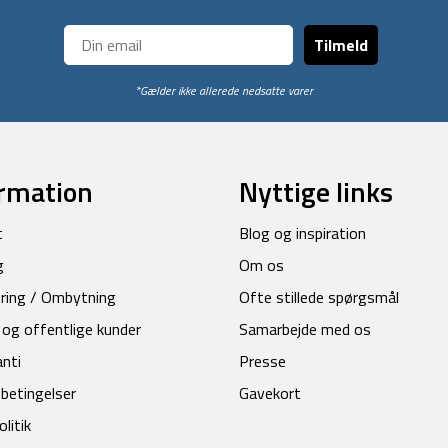
Tilmeld
*Gælder ikke allerede nedsatte varer
rmation
Nyttige links
t
Blog og inspiration
g
Om os
ring / Ombytning
Ofte stillede spørgsmål
 og offentlige kunder
Samarbejde med os
anti
Presse
betingelser
Gavekort
litik