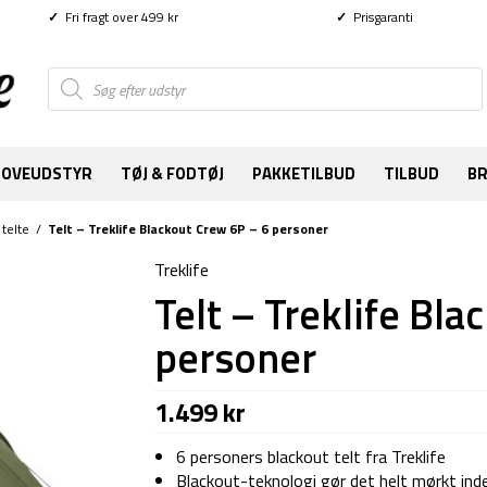
✓
Fri fragt over 499 kr
✓
Prisgaranti
Products
search
SOVEUDSTYR
TØJ & FODTØJ
PAKKETILBUD
TILBUD
B
telte
/
Telt – Treklife Blackout Crew 6P – 6 personer
Treklife
Telt – Treklife Bl
personer
1.499
kr
6 personers blackout telt fra Treklife
Blackout-teknologi gør det helt mørkt inde