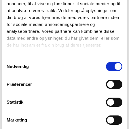
annoncer, til at vise dig funktioner til sociale medier og til
at analysere vores trafik. Vi deler også oplysninger om
din brug af vores hjemmeside med vores partnere inden
for sociale medier, annonceringspartnere og
analysepartnere. Vores partnere kan kombinere disse
data med andre oplysninger, du har givet dem, eller som
de har indsamlet fra din brug af deres tjenester.
Samtykkevalg
Nødvendig
Alpaca Gear Tote fra Gregory er en transportkurv, der har alle
funktioner du skal bruge til din tur. Om du skal på camping,
Præferencer
vandretur eller blot spise frokost ved havet, så har denne
smarte transportkurv alt du leder efter. Alpaca Gear Tote
passer bag bagsædet i bilen og kommer med fast ramme i
Statistik
anodiseret aluminium, som giver let adgang til dit udstyr.
Derudover kommer den i et sammenklappeligt design, som
gør det let at slå den sammen, når den ikke er i brug. Her
Marketing
medfølger en opbevaringspose.