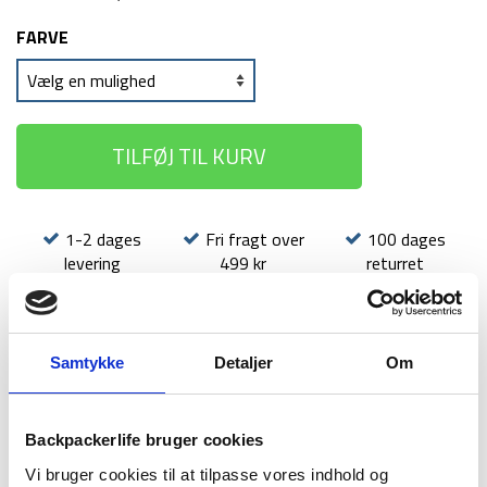
FARVE
TILFØJ TIL KURV
1-2 dages
Fri fragt over
100 dages
levering
499 kr
returret
Samtykke
Detaljer
Om
BESKRIVELSE
YDERLIGERE INFORMATION
Backpackerlife bruger cookies
BRAND
FAQ
Vi bruger cookies til at tilpasse vores indhold og