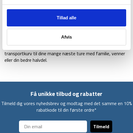
Transportkurven er designet med dobbeltvægs konstruktion,
som giver en bedre holdbarhed og sikre at den ikke falder
Tillad alle
sammen. Derudover kommer den med fede funktioner som
reflekterende løkker på alle sider, stor indvendig lomme med
lynlås til dine ejendele og hjørneglasfiberstøtte som er
Afvis
konstrueret til at passe med aluminiumsrammen med velcro.
På denne måde får du en stabil, sikker og perfekt
transportkurv til dine mange næste ture med familie, venner
eller din bedre halvdel.
Få unikke tilbud og rabatter
Tilmeld dig vores nyhedsbrev og modtag med det samme en 10%
rabatkode til din første ordre*
Tilmeld