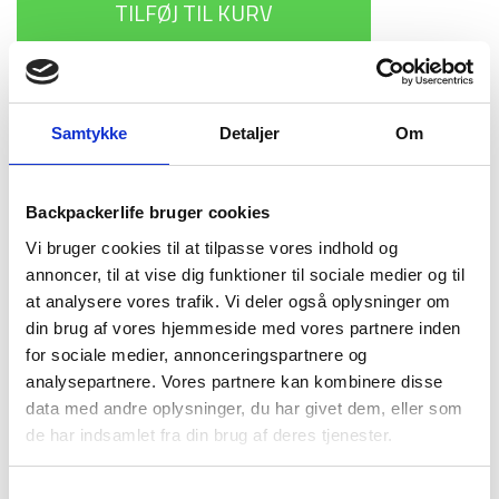
TILFØJ TIL KURV
Backpackerlife anbefaler sammen med
Badesko
Samtykke
Detaljer
Om
Badesko
89
kr
Backpackerlife bruger cookies
1-2 dages
Fri fragt over
100 dages
levering
499 kr
returret
Vi bruger cookies til at tilpasse vores indhold og
annoncer, til at vise dig funktioner til sociale medier og til
at analysere vores trafik. Vi deler også oplysninger om
din brug af vores hjemmeside med vores partnere inden
for sociale medier, annonceringspartnere og
analysepartnere. Vores partnere kan kombinere disse
data med andre oplysninger, du har givet dem, eller som
BESKRIVELSE
YDERLIGERE INFORMATION
de har indsamlet fra din brug af deres tjenester.
BRAND
FAQ
Samtykkevalg