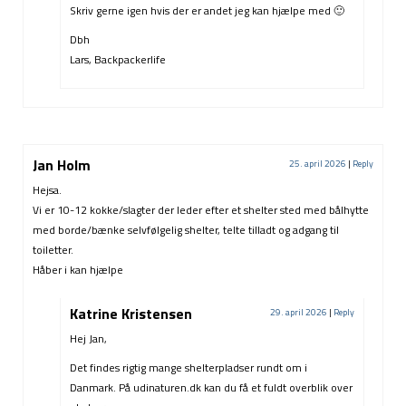
Skriv gerne igen hvis der er andet jeg kan hjælpe med 🙂
Dbh
Lars, Backpackerlife
Jan Holm
25. april 2026
|
Reply
Hejsa.
Vi er 10-12 kokke/slagter der leder efter et shelter sted med bålhytte
med borde/bænke selvfølgelig shelter, telte tilladt og adgang til
toiletter.
Håber i kan hjælpe
Katrine Kristensen
29. april 2026
|
Reply
Hej Jan,
Det findes rigtig mange shelterpladser rundt om i
Danmark. På udinaturen.dk kan du få et fuldt overblik over