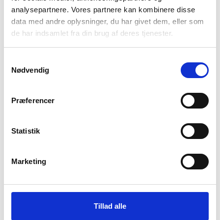
analysepartnere. Vores partnere kan kombinere disse
data med andre oplysninger, du har givet dem, eller som
de har indsamlet fra din brug af deres tjenester.
Samtykkevalg
Nødvendig
Præferencer
Via Ferrata – Alt du skal vide om den populære
Statistik
klatrerute
Hvad er Via Ferrata? Hvis du elsker at udfordre dig selv,
Marketing
nyder at befinde dig...
Tillad alle
5 kommentarer