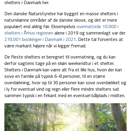
shelters i Danmark her.
Den danske Naturstyrelse har bygget en masse shelters i
naturskønne områder af de danske skove, og det er mere
populært end aldrig før. Eksempelvis
overnattede 10.000 i
shelters i Århus regionen
alene i 2019 og sammenlagt var der
270.001 bookinger i Danmark i 2021
. Dette tal forventes at
være markant højere når vi kigger fremad.
De fleste shelters er beregnet til overnatning, og du kan
derfor sagtens tage på en skøn weekendtur i et shelter.
Shelters i Danmark kan være alt fra et lille hus, hvori der kan
sove en familie på typisk 6-8 personer, til en større
overdækning, hvor op til 30 personer kan sove overdækket og
i ly for eventuel vind og regn eller flere mindre shelters sat
sammen typisk i en firkant med en eventuel bålplads i midten.