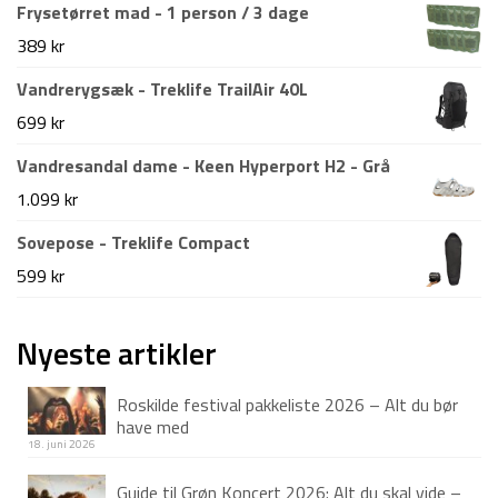
Frysetørret mad - 1 person / 3 dage
389
kr
Vandrerygsæk - Treklife TrailAir 40L
699
kr
Vandresandal dame - Keen Hyperport H2 - Grå
1.099
kr
Sovepose - Treklife Compact
599
kr
Nyeste artikler
Roskilde festival pakkeliste 2026 – Alt du bør
have med
18. juni 2026
Guide til Grøn Koncert 2026: Alt du skal vide –