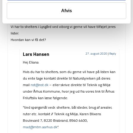
Afvis
Eliana
24. august 2020
|
Reply
Vi har to shelters i Lysgård ved viborg vi gerne vil have tilføjet jeres
lister.
Hvordan kan vi få det?
Lars Hansen
27. august 2020
|
Reply
Hej Eliana
Hvis du har to shelters, som du gerne vil have på listen kan
du ente tage kontakt direkte til Naturstyrelsen på deres
mail
nst@nst.dk
– eller skrive direkte til Teknik og Miljø
under Århus Kommune, hvor jeg ud fra vores link til Århus
Friluftsliv kan læse følgende:
“Ved spørgsmål vedr. sheltere, bål steder, brug af arealer,
ruter etc. kontakt // Teknik og Miljø, Karen Blixens
Boulevard 7, 8220 Brabrand, 8940 4400,
mad@mtm.aarhus.dk
“.