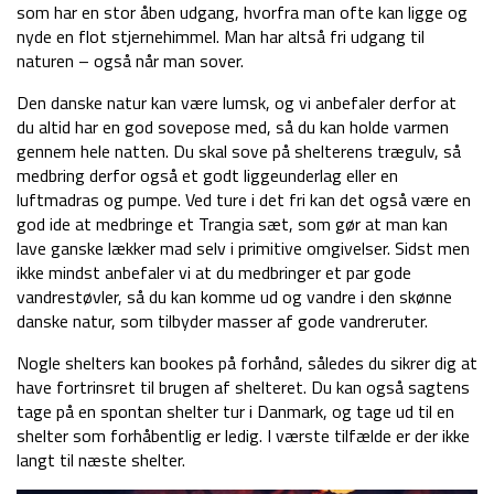
som har en stor åben udgang, hvorfra man ofte kan ligge og
nyde en flot stjernehimmel. Man har altså fri udgang til
naturen – også når man sover.
Den danske natur kan være lumsk, og vi anbefaler derfor at
du altid har en god sovepose med, så du kan holde varmen
gennem hele natten. Du skal sove på shelterens trægulv, så
medbring derfor også et godt liggeunderlag eller en
luftmadras og pumpe. Ved ture i det fri kan det også være en
god ide at medbringe et Trangia sæt, som gør at man kan
lave ganske lækker mad selv i primitive omgivelser. Sidst men
ikke mindst anbefaler vi at du medbringer et par gode
vandrestøvler, så du kan komme ud og vandre i den skønne
danske natur, som tilbyder masser af gode vandreruter.
Nogle shelters kan bookes på forhånd, således du sikrer dig at
have fortrinsret til brugen af shelteret. Du kan også sagtens
tage på en spontan shelter tur i Danmark, og tage ud til en
shelter som forhåbentlig er ledig. I værste tilfælde er der ikke
langt til næste shelter.