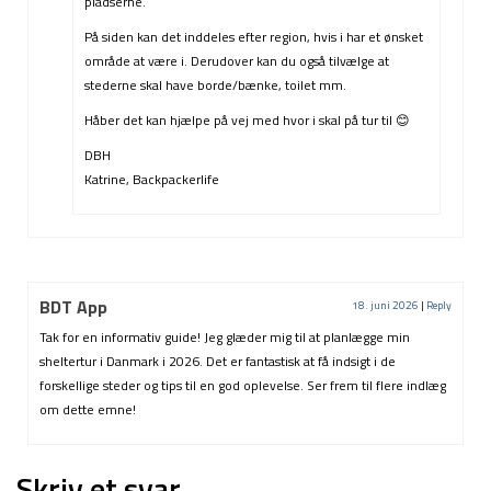
pladserne.
På siden kan det inddeles efter region, hvis i har et ønsket
område at være i. Derudover kan du også tilvælge at
stederne skal have borde/bænke, toilet mm.
Håber det kan hjælpe på vej med hvor i skal på tur til 😊
DBH
Katrine, Backpackerlife
BDT App
18. juni 2026
|
Reply
Tak for en informativ guide! Jeg glæder mig til at planlægge min
sheltertur i Danmark i 2026. Det er fantastisk at få indsigt i de
forskellige steder og tips til en god oplevelse. Ser frem til flere indlæg
om dette emne!
Skriv et svar