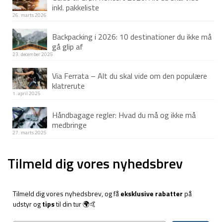
inkl. pakkeliste
26. marts 2026
Backpacking i 2026: 10 destinationer du ikke må
gå glip af
23. december 2025
Via Ferrata – Alt du skal vide om den populære
klatrerute
1. april 2025
Håndbagage regler: Hvad du må og ikke må
medbringe
27. marts 2025
Tilmeld dig vores nyhedsbrev
Tilmeld dig vores nyhedsbrev, og få
eksklusive rabatter
på
udstyr og
tips
til din tur 🌍🤙