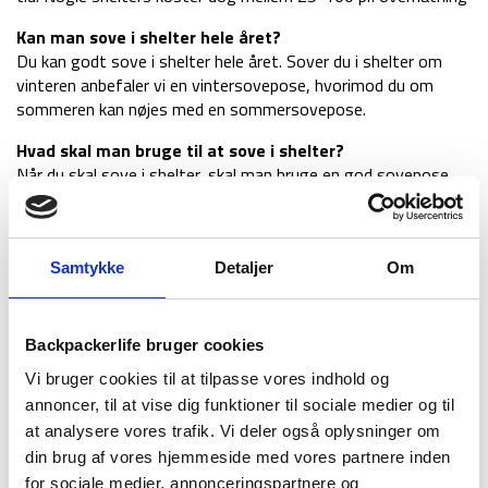
Kan man sove i shelter hele året?
Du kan godt sove i shelter hele året. Sover du i shelter om
vinteren anbefaler vi en vintersovepose, hvorimod du om
sommeren kan nøjes med en sommersovepose.
Hvad skal man bruge til at sove i shelter?
Når du skal sove i shelter, skal man bruge en god sovepose
alt efter sæsonen, et liggeunderlag, pandelampe
vandrerygsæk, spiseudstyr,
4.3/5 - (507 votes)
Samtykke
Detaljer
Om
shelter
,
shelter i danmark
,
sheltertur
Backpackerlife bruger cookies
Vi bruger cookies til at tilpasse vores indhold og
Seneste artikler
annoncer, til at vise dig funktioner til sociale medier og til
at analysere vores trafik. Vi deler også oplysninger om
din brug af vores hjemmeside med vores partnere inden
for sociale medier, annonceringspartnere og