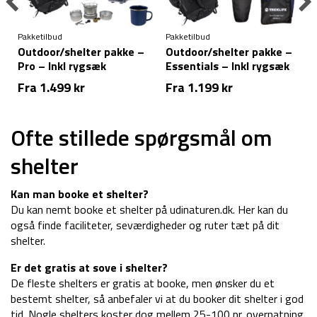
Pakketilbud
Pakketilbud
Outdoor/shelter pakke –
Outdoor/shelter pakke –
Pro – Inkl rygsæk
Essentials – Inkl rygsæk
Fra
1.499
kr
Fra
1.199
kr
Ofte stillede spørgsmål om
shelter
Kan man booke et shelter?
Du kan nemt booke et shelter på udinaturen.dk. Her kan du
også finde faciliteter, seværdigheder og ruter tæt på dit
shelter.
Er det gratis at sove i shelter?
De fleste shelters er gratis at booke, men ønsker du et
bestemt shelter, så anbefaler vi at du booker dit shelter i god
tid. Nogle shelters koster dog mellem 25-100 pr. overnatning