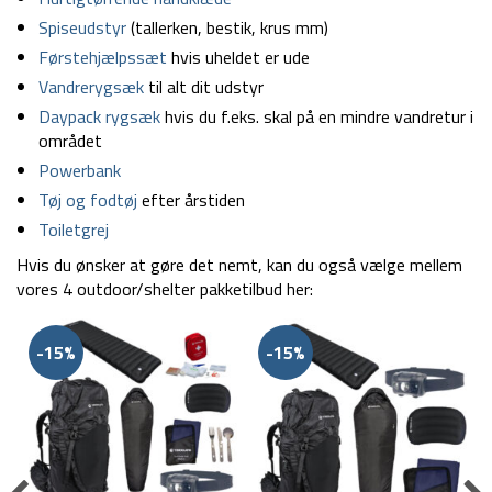
Spiseudstyr
(tallerken, bestik, krus mm)
Førstehjælpssæt
hvis uheldet er ude
Vandrerygsæk
til alt dit udstyr
Daypack rygsæk
hvis du f.eks. skal på en mindre vandretur i
området
Powerbank
Tøj og fodtøj
efter årstiden
Toiletgrej
Hvis du ønsker at gøre det nemt, kan du også vælge mellem
vores 4 outdoor/shelter pakketilbud her:
-15%
-15%