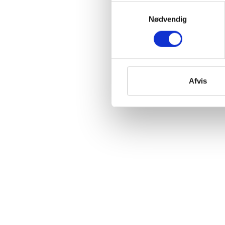
Samtykkevalg
Nødvendig
Afvis