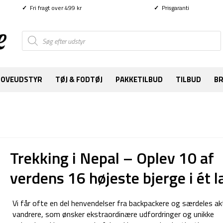
✓
Fri fragt over 499 kr
✓
Prisgaranti
Products
search
SOVEUDSTYR
TØJ & FODTØJ
PAKKETILBUD
TILBUD
B
Trekking i Nepal – Oplev 10 af
verdens 16 højeste bjerge i ét l
Vi får ofte en del henvendelser fra backpackere og særdeles ak
vandrere, som ønsker ekstraordinære udfordringer og unikke