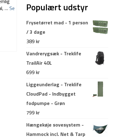
emlig
Populært udstyr
al, …
Se
Frysetørret mad - 1 person
/ 3 dage
389
kr
Vandrerygsæk - Treklife
TrailAir 40L
699
kr
Liggeunderlag - Treklife
CloudPad - Indbygget
fodpumpe - Grøn
799
kr
Hængekøje sovesystem -
Hammock incl. Net & Tarp