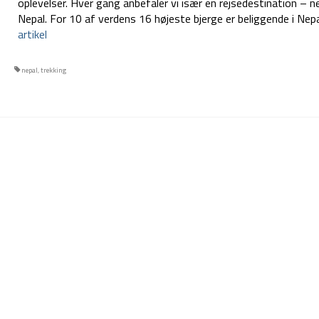
oplevelser. Hver gang anbefaler vi især en rejsedestination – n
Nepal. For 10 af verdens 16 højeste bjerge er beliggende i Nep
artikel
nepal
,
trekking