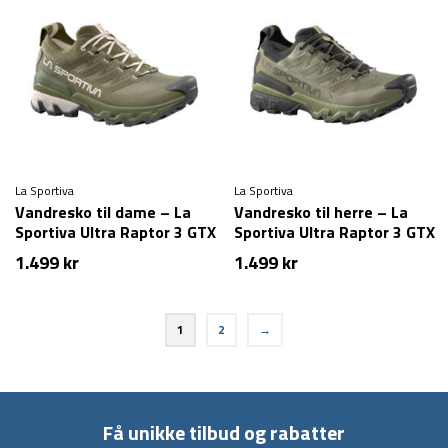
La Sportiva
La Sportiva
Vandresko til dame – La
Vandresko til herre – La
Sportiva Ultra Raptor 3 GTX
Sportiva Ultra Raptor 3 GTX
– Grøn
– Grøn
1.499
kr
1.499
kr
1
2
→
Få unikke tilbud og rabatter