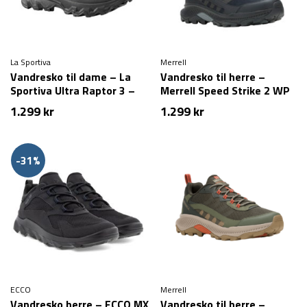
La Sportiva
Merrell
Vandresko til dame – La
Vandresko til herre –
Sportiva Ultra Raptor 3 –
Merrell Speed Strike 2 WP
Sort
– Sort
1.299
kr
1.299
kr
-31%
ECCO
Merrell
Vandresko herre – ECCO MX
Vandresko til herre –