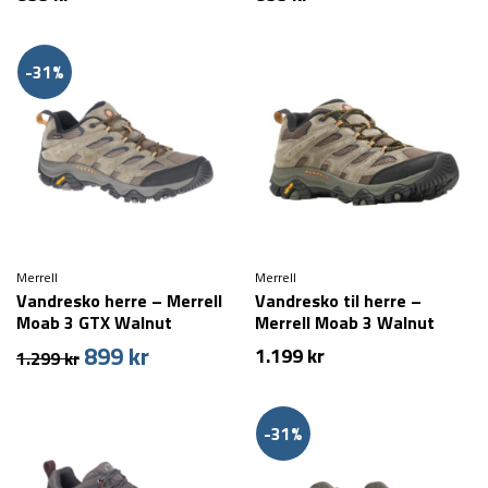
-31%
Merrell
Merrell
Vandresko herre – Merrell
Vandresko til herre –
Moab 3 GTX Walnut
Merrell Moab 3 Walnut
899
kr
Den
Den
1.199
kr
1.299
kr
oprindelige
aktuelle
pris
pris
var:
er:
-31%
1.299 kr.
899 kr.