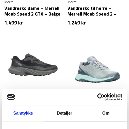
Merrell
Merrell
Vandresko dame – Merrell
Vandresko til herre –
Moab Speed 2 GTX – Beige
Merrell Moab Speed 2 –
Sort
1.499
kr
1.249
kr
Merrell
Merrell
Vandresko herre – Merrell
Vandresko til dame –
Agility Trail WP – Sort
Merrell Fly Strike – Lyseblå
Samtykke
Detaljer
Om
1.199
kr
999
kr