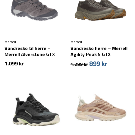
Merrell
Merrell
Vandresko til herre –
Vandresko herre – Merrell
Merrell Alverstone GTX
Agility Peak 5 GTX
899
kr
Den
Den
1.099
kr
1.299
kr
oprindelige
aktuelle
pris
pris
var:
er:
1.299 kr.
899 kr.