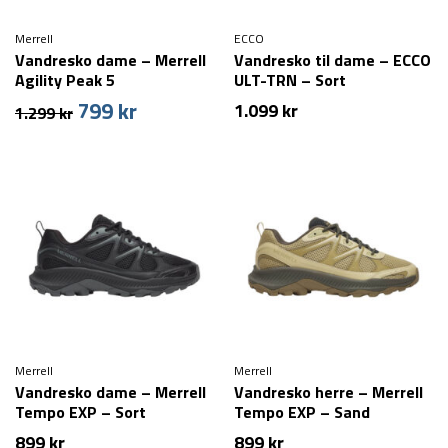
Merrell
ECCO
Vandresko dame – Merrell
Vandresko til dame – ECCO
Agility Peak 5
ULT-TRN – Sort
799
kr
Den
Den
1.099
kr
1.299
kr
oprindelige
aktuelle
pris
pris
var:
er:
1.299 kr.
799 kr.
Merrell
Merrell
Vandresko dame – Merrell
Vandresko herre – Merrell
Tempo EXP – Sort
Tempo EXP – Sand
899
kr
899
kr