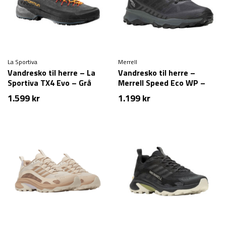
La Sportiva
Merrell
Vandresko til herre – La
Vandresko til herre –
Sportiva TX4 Evo – Grå
Merrell Speed Eco WP –
Sort
1.599
kr
1.199
kr