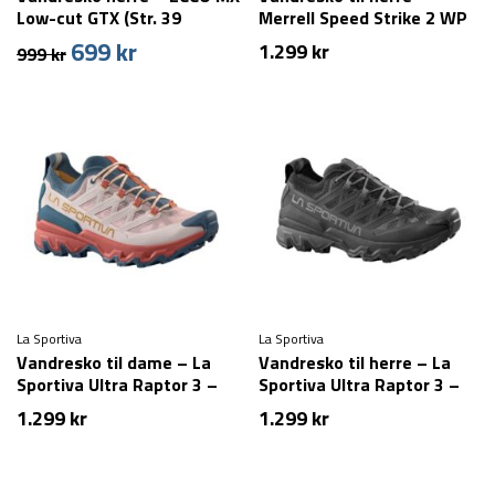
Low-cut GTX (Str. 39
Merrell Speed Strike 2 WP
tilbage)
– Grøn
699
kr
Den
Den
1.299
kr
999
kr
oprindelige
aktuelle
pris
pris
var:
er:
999 kr.
699 kr.
La Sportiva
La Sportiva
Vandresko til dame – La
Vandresko til herre – La
Sportiva Ultra Raptor 3 –
Sportiva Ultra Raptor 3 –
Multi
Sort
1.299
kr
1.299
kr