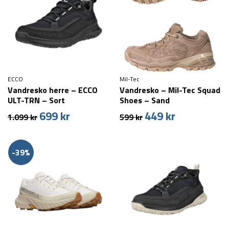
ECCO
Mil-Tec
Vandresko herre – ECCO
Vandresko – Mil-Tec Squad
ULT-TRN – Sort
Shoes – Sand
699
kr
449
kr
Den
Den
Den
Den
1.099
kr
599
kr
oprindelige
aktuelle
oprindelige
aktuelle
pris
pris
pris
pris
var:
er:
var:
er:
-39%
1.099 kr.
699 kr.
599 kr.
449 kr.