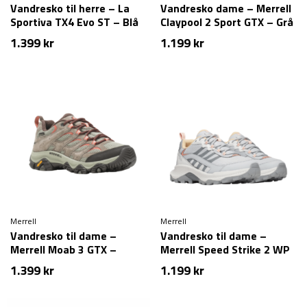
Vandresko til herre – La
Vandresko dame – Merrell
Sportiva TX4 Evo ST – Blå
Claypool 2 Sport GTX – Grå
1.399
kr
1.199
kr
Merrell
Merrell
Vandresko til dame –
Vandresko til dame –
Merrell Moab 3 GTX –
Merrell Speed Strike 2 WP
Bungee Cord
– Grå
1.399
kr
1.199
kr