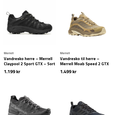
Merrell
Merrell
Vandresko herre – Merrell
Vandresko til herre –
Claypool 2 Sport GTX – Sort
Merrell Moab Speed 2 GTX
– Beige
1.199
kr
1.499
kr