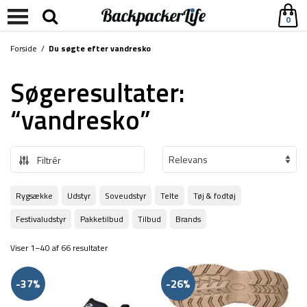
0
Forside
/
Du søgte efter vandresko
Søgeresultater:
“vandresko”
Filtrér
Rygsække
Udstyr
Soveudstyr
Telte
Tøj & fodtøj
Festivaludstyr
Pakketilbud
Tilbud
Brands
Viser 1–40 af 66 resultater
-37%
-26%