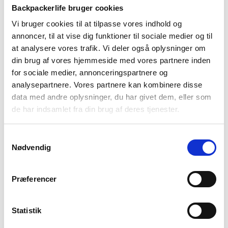
Backpackerlife bruger cookies
-29%
-28%
Vi bruger cookies til at tilpasse vores indhold og
annoncer, til at vise dig funktioner til sociale medier og til
at analysere vores trafik. Vi deler også oplysninger om
din brug af vores hjemmeside med vores partnere inden
for sociale medier, annonceringspartnere og
analysepartnere. Vores partnere kan kombinere disse
data med andre oplysninger, du har givet dem, eller som
de har indsamlet fra din brug af deres tjenester.
La Sportiva
Merrell
Vandresko til dame – La
Vandresko børn – Merrell
Sportiva TX4 Evo ST – Grå
Kids Agility Peak – Sort
Samtykkevalg
999
kr
399
kr
Den
Den
Den
Den
Nødvendig
1.399
kr
549
kr
oprindelige
aktuelle
oprindelige
aktuelle
pris
pris
pris
pris
Præferencer
var:
er:
var:
er:
-28%
-39%
1.399 kr.
999 kr.
549 kr.
399 kr.
Statistik