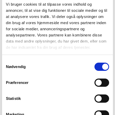
Vi bruger cookies til at tilpasse vores indhold og
Liggeunderlag – Kæmpe
annoncer, til at vise dig funktioner til sociale medier og til
at analysere vores trafik. Vi deler også oplysninger om
guide til valg af
din brug af vores hjemmeside med vores partnere inden
liggeunderlag (2026)
for sociale medier, annonceringspartnere og
analysepartnere. Vores partnere kan kombinere disse
data med andre oplysninger, du har givet dem, eller som
Der findes mange forskellige slags liggeunderlag, og
de har indsamlet fra din brug af deres tjenester.
derfor kan det være svært at finde ud af, hvilket
liggeunderlag der er bedst til netop din tur. Derfor har vi
Samtykkevalg
udarbejdet denne guide til dig, hvor vi undersøger, hvilke
Nødvendig
elementer der er …
Se artikel
Præferencer
Følg os
Statistik
Marketing