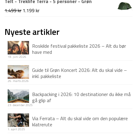
Telt - Treklife Terra - 5 personer - Grøn
995 kr.
799 kr.
pris
pris
Den
Den
1.499
kr
1.199
kr
var:
er:
oprindelige
aktuelle
799 kr.
349 kr.
pris
pris
Nyeste artikler
var:
er:
Roskilde festival pakkeliste 2026 – Alt du bør
1.499 kr.
1.199 kr.
have med
18. juni 2026
Guide til Grøn Koncert 2026: Alt du skal vide –
inkl. pakkeliste
26. marts 2026
Backpacking i 2026: 10 destinationer du ikke må
gå glip af
23. december 2025
Via Ferrata – Alt du skal vide om den populære
klatrerute
1. april 2025