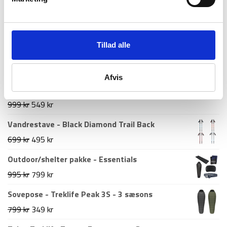
Populært udstyr
Tillad alle
Vandresandaler til herre – Merrell Huntington
Afvis
Sport Convert – Sort
Den
Den
999
kr
549
kr
oprindelige
aktuelle
Vandrestave - Black Diamond Trail Back
pris
pris
Den
Den
699
kr
495
kr
var:
er:
oprindelige
aktuelle
Outdoor/shelter pakke - Essentials
999 kr.
549 kr.
pris
pris
Den
Den
995
kr
799
kr
var:
er:
oprindelige
aktuelle
Sovepose - Treklife Peak 3S - 3 sæsons
699 kr.
495 kr.
pris
pris
Den
Den
799
kr
349
kr
var:
er:
oprindelige
aktuelle