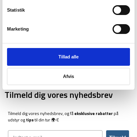
26. marts 2026
Statistik
Backpacking i 2026: 10 destinationer du ikke må
gå glip af
23. december 2025
Marketing
Via Ferrata – Alt du skal vide om den populære
klatrerute
1. april 2025
Tillad alle
Håndbagage regler: Hvad du må og ikke må
medbringe
27. marts 2025
Afvis
Tilmeld dig vores nyhedsbrev
Tilmeld dig vores nyhedsbrev, og få
eksklusive rabatter
på
udstyr og
tips
til din tur 🌍🤙