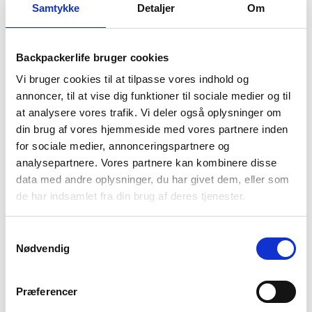
1.499 kr.
1.199 kr.
Samtykke
Detaljer
Om
pris
pris
Tarp Combi
var:
er:
Den
Den
598
kr
349
kr
995 kr.
799 kr.
Backpackerlife bruger cookies
oprindelige
aktuelle
Liggeunderlag med fodpumpe
Vi bruger cookies til at tilpasse vores indhold og
pris
pris
Den
Den
599
kr
299
kr
annoncer, til at vise dig funktioner til sociale medier og til
var:
er:
oprindelige
aktuelle
at analysere vores trafik. Vi deler også oplysninger om
Hurtigtørrende microfiber håndklæde - 160x80
598 kr.
349 kr.
pris
pris
din brug af vores hjemmeside med vores partnere inden
cm - Treklife
for sociale medier, annonceringspartnere og
var:
er:
99
kr
analysepartnere. Vores partnere kan kombinere disse
599 kr.
299 kr.
data med andre oplysninger, du har givet dem, eller som
de har indsamlet fra din brug af deres tjenester.
Nyeste artikler
Samtykkevalg
Roskilde festival pakkeliste 2026 – Alt du bør
Nødvendig
have med
18. juni 2026
Præferencer
Guide til Grøn Koncert 2026: Alt du skal vide –
inkl. pakkeliste