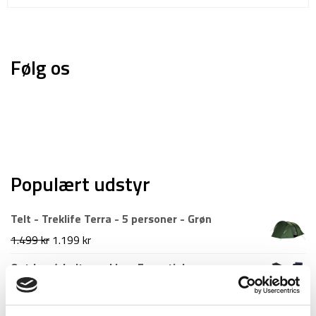
Følg os
Populært udstyr
Telt - Treklife Terra - 5 personer - Grøn
Den
Den
1.499
kr
1.199
kr
oprindelige
aktuelle
Outdoor/shelter pakke - Essentials
pris
pris
Den
Den
995
kr
799
kr
var:
er:
oprindelige
aktuelle
Hængekøje sovesystem - Hammock incl. Net &