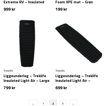
Extreme RV – Insulated
Foam XPE mat – Grøn
999
kr
199
kr
Treklife
Treklife
Liggeunderlag – Treklife
Liggeunderlag – Treklife
Insulated Light Air – Large
Insulated Light Air –
Regular
799
kr
699
kr
←
1
2
3
→