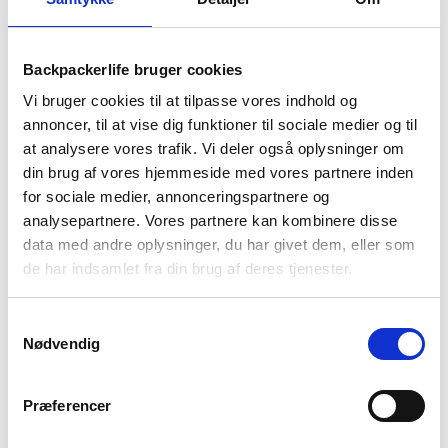
Liggeunderlag – Sea to
Liggeunderlag – Sea to
Summit Ether Light XR Pro
Summit Ether Light XR Pro
Ins ASC Mat – Rectangular
Insulated ASC Mat – Large
2.499
kr
2.699
kr
Backpackerlife bruger cookies
– Regular
– Rectangular
Vi bruger cookies til at tilpasse vores indhold og
annoncer, til at vise dig funktioner til sociale medier og til
-33%
at analysere vores trafik. Vi deler også oplysninger om
din brug af vores hjemmeside med vores partnere inden
for sociale medier, annonceringspartnere og
analysepartnere. Vores partnere kan kombinere disse
data med andre oplysninger, du har givet dem, eller som
de har indsamlet fra din brug af deres tjenester.
Samtykkevalg
Sea To Summit
Sea To Summit
Nødvendig
Liggeunderlag – Sea to
Liggeunderlag – Sea to
Summit Ether Light XT
Summit Pursuit Plus SI Mat
Insulated Mat – Regular
– Regular
1.149
kr
Den
Den
1.949
kr
1.699
kr
Præferencer
oprindelige
aktuelle
pris
pris