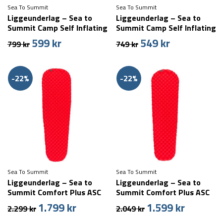
Sea To Summit
Sea To Summit
Liggeunderlag – Sea to
Liggeunderlag – Sea to
Summit Camp Self Inflating
Summit Camp Self Inflating
Mat – Large
Mat – Regular
599
kr
549
kr
Den
Den
Den
Den
799
kr
749
kr
oprindelige
aktuelle
oprindelige
aktuelle
pris
pris
pris
pris
var:
er:
var:
er:
-22%
-22%
799 kr.
599 kr.
749 kr.
549 kr.
Sea To Summit
Sea To Summit
Liggeunderlag – Sea to
Liggeunderlag – Sea to
Summit Comfort Plus ASC
Summit Comfort Plus ASC
Insulated Mat – Large
Insulated Mat – Regular
1.799
kr
1.599
kr
Den
Den
Den
Den
2.299
kr
2.049
kr
oprindelige
aktuelle
oprindelige
aktuelle