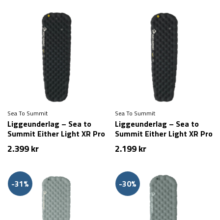
pris
pris
pris
pris
var:
er:
var:
er:
2.299 kr.
1.799 kr.
2.049 kr.
1.599 kr.
Sea To Summit
Sea To Summit
Liggeunderlag – Sea to
Liggeunderlag – Sea to
Summit Either Light XR Pro
Summit Either Light XR Pro
Insulated ASC Mat – Large
Insulated ASC Mat –
2.399
kr
2.199
kr
Regular
-31%
-30%