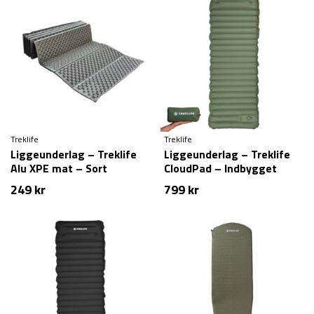
var:
er:
249 kr.
199 kr.
Treklife
Treklife
Liggeunderlag – Treklife
Liggeunderlag – Treklife
Alu XPE mat – Sort
CloudPad – Indbygget
fodpumpe – Grøn
249
kr
799
kr