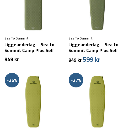
Sea To Summit
Sea To Summit
Liggeunderlag – Sea to
Liggeunderlag – Sea to
Summit Camp Plus Self
Summit Camp Plus Self
Inflating Mat –
Inflating Mat – Regular
599
kr
Den
Den
949
kr
849
kr
Rectangular Wide –
oprindelige
aktuelle
Regular
pris
pris
var:
er:
-26%
-27%
849 kr.
599 kr.