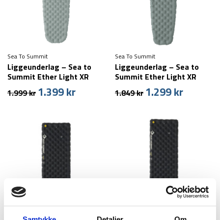
Sea To Summit
Sea To Summit
Liggeunderlag – Sea to
Liggeunderlag – Sea to
Summit Ether Light XR
Summit Ether Light XR
Insulated ASC Mat – Large
Insulated ASC Mat –
1.399
kr
1.299
kr
Den
Den
Den
Den
1.999
kr
1.849
kr
Regular
oprindelige
aktuelle
oprindelige
aktuelle
pris
pris
pris
pris
var:
er:
var:
er:
1.999 kr.
1.399 kr.
1.849 kr.
1.299 kr.
Sea To Summit
Sea To Summit
Samtykke
Detaljer
Om