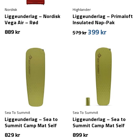
Nordisk
Highlander
Liggeunderlag – Nordisk
Liggeunderlag – Primaloft
Vega Air – Rød
Insulated Nap-Pak
399
kr
Den
Den
889
kr
579
kr
oprindelige
aktuelle
pris
pris
var:
er:
579 kr.
399 kr.
Sea To Summit
Sea To Summit
Liggeunderlag – Sea to
Liggeunderlag – Sea to
Summit Camp Mat Self
Summit Camp Mat Self
Inflating – Large – Grøn
Inflating – Regular – Grøn
829
kr
899
kr