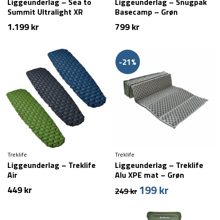
Liggeunderlag – Sea to
Liggeunderlag – Snugpak
Summit Ultralight XR
Basecamp – Grøn
Insulated Mat – Regular
1.199
kr
799
kr
-21%
Treklife
Treklife
Liggeunderlag – Treklife
Liggeunderlag – Treklife
Air
Alu XPE mat – Grøn
199
kr
Den
Den
449
kr
249
kr
oprindelige
aktuelle
pris
pris