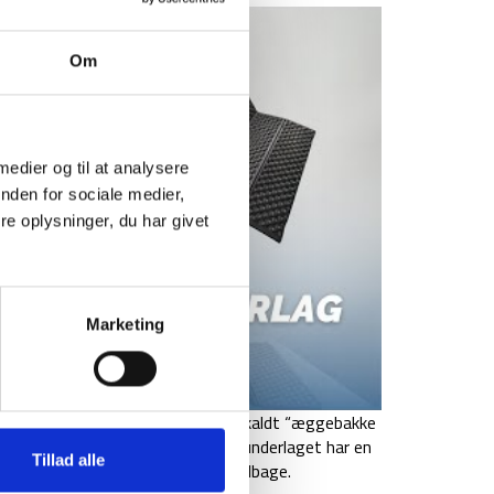
Om
 medier og til at analysere
nden for sociale medier,
e oplysninger, du har givet
Marketing
t blødt skum-materiale, og er et såkaldt “æggebakke
erlaget fylder meget lidt. Liggeunderlaget har en
Tillad alle
t underlaget reflekterer varme tilbage.