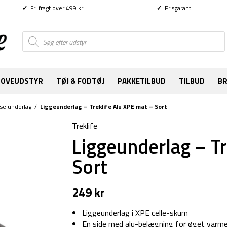
✓
Fri fragt over 499 kr
✓
Prisgaranti
Products
search
SOVEUDSTYR
TØJ & FODTØJ
PAKKETILBUD
TILBUD
B
rse underlag
/
Liggeunderlag – Treklife Alu XPE mat – Sort
Treklife
Liggeunderlag – Tr
Sort
249
kr
Liggeunderlag i XPE celle-skum
En side med alu-belægning for øget varme