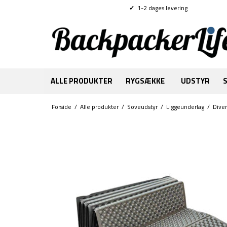
✓
1-2 dages levering
ALLE PRODUKTER
RYGSÆKKE
UDSTYR
Forside
/
Alle produkter
/
Soveudstyr
/
Liggeunderlag
/
Dive