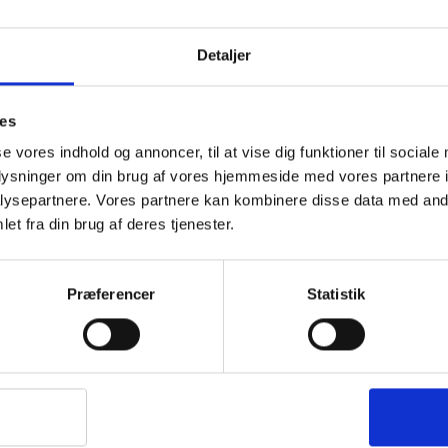
Detaljer
ies
se vores indhold og annoncer, til at vise dig funktioner til sociale
oplysninger om din brug af vores hjemmeside med vores partnere i
ysepartnere. Vores partnere kan kombinere disse data med andr
et fra din brug af deres tjenester.
Præferencer
Statistik
Treklife Alu XPE liggeunderlaget er lavet i e
liggeunderlag” som kan foldes sammen, så und
side, som er belagt med aluminium, som gør, a