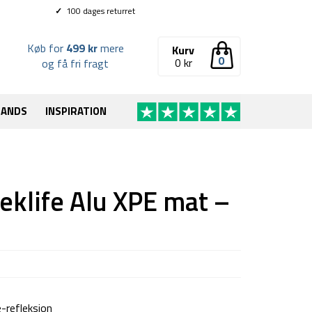
✓
100 dages returret
Køb for
499 kr
mere
Kurv
0
0
kr
og få fri fragt
RANDS
INSPIRATION
eklife Alu XPE mat –
-refleksion