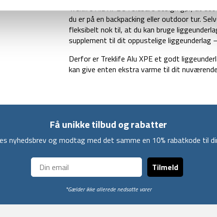
Treklife Alu XPE’s foldbare design gør, at det
du er på en backpacking eller outdoor tur. Sel
fleksibelt nok til, at du kan bruge liggeunde
supplement til dit oppustelige liggeunderlag 
Derfor er Treklife Alu XPE et godt liggeunder
kan give enten ekstra varme til dit nuværend
Få unikke tilbud og rabatter
ores nyhedsbrev og modtag med det samme en 10% rabatkode til din
Tilmeld
*Gælder ikke allerede nedsatte varer