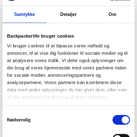
Samtykke
Detaljer
Om
BESKRIVELSE
YDERLIGERE INFORMATION
Backpackerlife bruger cookies
BRAND
FAQ
Vi bruger cookies til at tilpasse vores indhold og
annoncer, til at vise dig funktioner til sociale medier og til
Treklife Sherpa Full-Zip Fleece til herre er en varm og blød
at analysere vores trafik. Vi deler også oplysninger om
fleecetrøje ideel til både hverdagsbrug og outdoor-aktiviteter.
din brug af vores hjemmeside med vores partnere inden
Fremstillet i en tæt 420 g/m2 sherpa-fleece der given
for sociale medier, annonceringspartnere og
fleecen fremragende isolering og fungerer perfekt som
mellemlag under en jakke eller som yderlag på kølige dage.
analysepartnere. Vores partnere kan kombinere disse
data med andre oplysninger, du har givet dem, eller som
Fleecen føles blød mod huden og holder effektivt på varmen
de har indsamlet fra din brug af deres tjenester.
så den sikre du holder varmen på de køligere dage. Foran har
fleecen en gennemgående lynlås der gør den nem at tage af
Samtykkevalg
og på samt nemt at regulere varmen. De to sidelommer med
Nødvendig
lynlås giver praktisk opbevaring at småting som for eksempel
nøgler eller telefon, så du altid kan have alt hvad du har brug
for lige ved hånden.