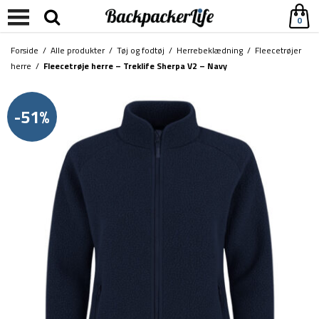
0
Forside
/
Alle produkter
/
Tøj og fodtøj
/
Herrebeklædning
/
Fleecetrøjer
herre
/
Fleecetrøje herre – Treklife Sherpa V2 – Navy
-51%