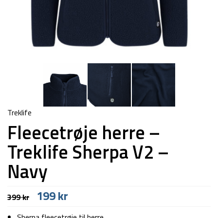
Treklife
Fleecetrøje herre –
Treklife Sherpa V2 –
Navy
Den
Den
199
kr
399
kr
oprindelige
aktuelle
pris
pris
Sherpa fleecetrøje til herre