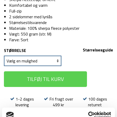
var:
er:
Komfortabel og varm
399 kr.
199 kr.
Full-zip
2 sidelommer med lynlås
Størrelsestilsvarende
Materiale: 100% sherpa fleece polyester
Vægt: 550 gram (str. M)
Farve: Sort
Størrelsesguide
STØRRELSE
TILFØJ TIL KURV
1-2 dages
Fri fragt over
100 dages
levering
499 kr
returret