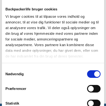
Backpackerlife bruger cookies
BESKRIVELSE
YDERLIGERE INFORMATION
Vi bruger cookies til at tilpasse vores indhold og
annoncer, til at vise dig funktioner til sociale medier og til
BRAND
FAQ
at analysere vores trafik. Vi deler også oplysninger om
din brug af vores hjemmeside med vores partnere inden
Lækker varm fleecetrøje fra skotske Highlander i modellen
for sociale medier, annonceringspartnere og
Ember. Ember fleecen er perfekt som lag til at holde dig varm
analysepartnere. Vores partnere kan kombinere disse
under din jakke. Fleecetrøjen er lavet i et isolerende og meget
data med andre oplysninger, du har givet dem, eller som
blødt fleece. Denne herremodel er lavet i en slim profil så
fleecetrøjen sidder behageligt som lag under din jakke.
de har indsamlet fra din brug af deres tjenester.
Ember fleecetrøjen har en glimrende varme-til-vægt ratio og
Samtykkevalg
vejer kun 280 gram. Fleecetrøjens materiale er 100%
Nødvendig
polyester fleece. Fleecen har en frontlys på 1/4 af
fleecetrøjens længde og kommer med krave der kan lynes op
til halsen for at sikre dig varmen udenfor.
Præferencer
Statistik