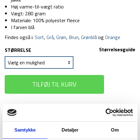
Høj varme-til-vægt ratio
Vægt: 280 gram
Materiale: 100% polyester fleece
I farven blå
Findes også i:
Sort
,
Grå
,
Grøn
,
Brun
,
Grønblå
og
Orange
Størrelsesguide
STØRRELSE
TILFØJ TIL KURV
1-2 dages
Fri fragt over
100 dages
levering
499 kr
returret
Samtykke
Detaljer
Om