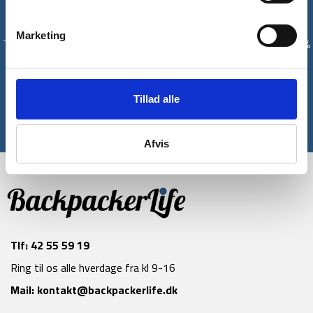
Få unikke tilbud og rabatter
Marketing
Tilmeld dig vores nyhedsbrev og modtag med det samme en 10%
rabatkode til din første ordre*
Tilmeld
Tillad alle
*Gælder ikke allerede nedsatte varer
Afvis
Tlf:
42 55 59 19
Ring til os alle hverdage fra kl 9-16
Mail:
kontakt@backpackerlife.dk