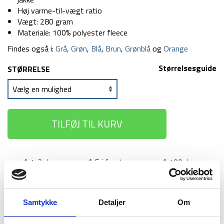
Høj varme-til-vægt ratio
Vægt: 280 gram
Materiale: 100% polyester fleece
Findes også i:
Grå
,
Grøn
,
Blå
,
Brun
,
Grønblå
og
Orange
Størrelsesguide
STØRRELSE
TILFØJ TIL KURV
1-2 dages
Fri fragt over
100 dages
levering
499 kr
returret
Samtykke
Detaljer
Om