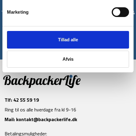
Få unikke tilbud og rabatter
Tilmeld dig vores nyhedsbrev og modtag med det samme en 10%
Marketing
rabatkode til din første ordre*
Tilmeld
Tillad alle
*Gælder ikke allerede nedsatte varer
Afvis
Tlf:
42 55 59 19
Ring til os alle hverdage fra kl 9-16
Mail:
kontakt@backpackerlife.dk
Betalingsmuligheder: