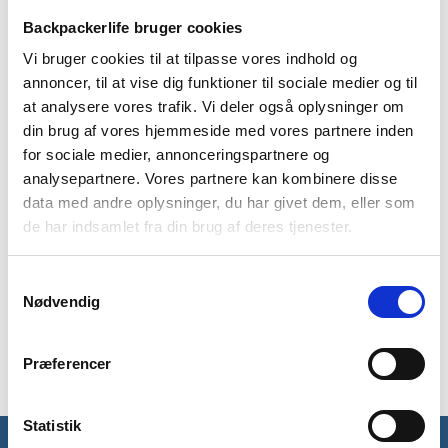
Backpackerlife bruger cookies
BESKRIVELSE
YDERLIGERE INFORMATION
Vi bruger cookies til at tilpasse vores indhold og
annoncer, til at vise dig funktioner til sociale medier og til
BRAND
FAQ
at analysere vores trafik. Vi deler også oplysninger om
Lækker varm fleecetrøje fra skotske Highlander i modellen
din brug af vores hjemmeside med vores partnere inden
Ember. Ember fleecen er perfekt som lag til at holde dig varm
for sociale medier, annonceringspartnere og
under din jakke. Fleecetrøjen er lavet i et isolerende og meget
analysepartnere. Vores partnere kan kombinere disse
blødt fleece. Denne herremodel er lavet i en slim profil så
data med andre oplysninger, du har givet dem, eller som
fleecetrøjen sidder behageligt som lag under din jakke.
de har indsamlet fra din brug af deres tjenester.
Ember fleecetrøjen har en glimrende varme-til-vægt ratio og
vejer kun 280 gram. Fleecetrøjens materiale er 100%
Samtykkevalg
polyester fleece. Fleecen har en frontlynlås på 1/4 af
Nødvendig
fleecetrøjens længde og kommer med krave der kan lynes op
til halsen for at sikre dig varmen udenfor.
Præferencer
Statistik