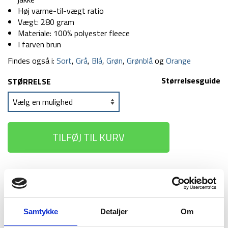
Høj varme-til-vægt ratio
Vægt: 280 gram
Materiale: 100% polyester fleece
I farven brun
Findes også i:
Sort
,
Grå
,
Blå
,
Grøn
,
Grønblå
og
Orange
Størrelsesguide
STØRRELSE
TILFØJ TIL KURV
1-2 dages
Fri fragt over
100 dages
levering
499 kr
returret
Samtykke
Detaljer
Om