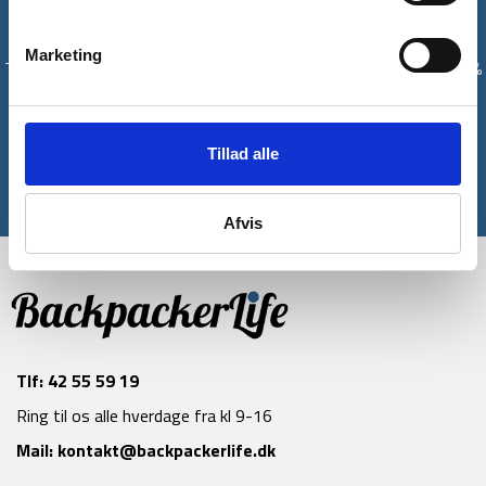
Få unikke tilbud og rabatter
Marketing
Tilmeld dig vores nyhedsbrev og modtag med det samme en 10%
rabatkode til din første ordre*
Tilmeld
Tillad alle
*Gælder ikke allerede nedsatte varer
Afvis
Tlf:
42 55 59 19
Ring til os alle hverdage fra kl 9-16
Mail:
kontakt@backpackerlife.dk