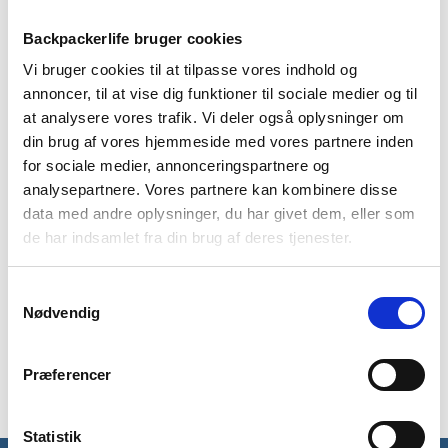
Backpackerlife bruger cookies
BESKRIVELSE
YDERLIGERE INFORMATION
Vi bruger cookies til at tilpasse vores indhold og
annoncer, til at vise dig funktioner til sociale medier og til
BRAND
FAQ
at analysere vores trafik. Vi deler også oplysninger om
din brug af vores hjemmeside med vores partnere inden
Lækker varm fleecetrøje fra skotske Highlander i modellen
for sociale medier, annonceringspartnere og
Ember. Ember fleecen er perfekt som lag til at holde dig varm
analysepartnere. Vores partnere kan kombinere disse
under din jakke. Fleecetrøjen er lavet i et isolerende og meget
data med andre oplysninger, du har givet dem, eller som
blødt fleece. Denne herremodel er lavet i en slim profil så
fleecetrøjen sidder behageligt som lag under din jakke.
de har indsamlet fra din brug af deres tjenester.
Ember fleecetrøjen har en glimrende varme-til-vægt ratio og
Samtykkevalg
vejer kun 280 gram. Fleecetrøjens materiale er 100%
Nødvendig
polyester fleece. Fleecen har en frontlynlås på 1/4 af
fleecetrøjens længde og kommer med krave der kan lynes op
til halsen for at sikre dig varmen udenfor.
Præferencer
Statistik