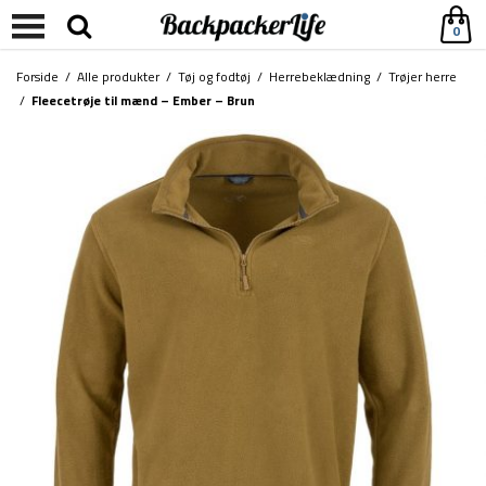
0
Forside
/
Alle produkter
/
Tøj og fodtøj
/
Herrebeklædning
/
Trøjer herre
/
Fleecetrøje til mænd – Ember – Brun