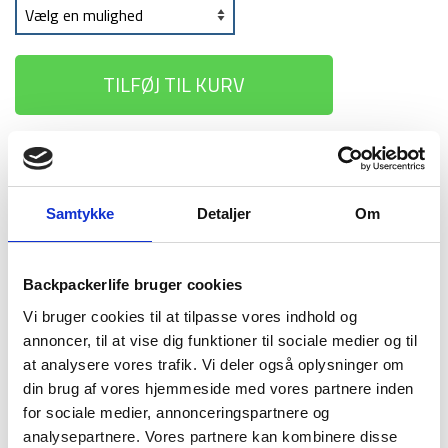
TILFØJ TIL KURV
1-2 dages
Fri fragt over
100 dages
levering
499 kr
returret
Samtykke
Detaljer
Om
Backpackerlife bruger cookies
Vi bruger cookies til at tilpasse vores indhold og
BESKRIVELSE
YDERLIGERE INFORMATION
annoncer, til at vise dig funktioner til sociale medier og til
at analysere vores trafik. Vi deler også oplysninger om
BRAND
FAQ
din brug af vores hjemmeside med vores partnere inden
Denne Peak 3S sovepose fra Treklife er en 3 sæsons
for sociale medier, annonceringspartnere og
sovepose, som både er letvægtig og kompakt samt lavet i et
analysepartnere. Vores partnere kan kombinere disse