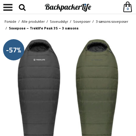
0
Forside
/
Alle produkter
/
Soveudstyr
/
Soveposer
/
3 sæsons soveposer
/
Sovepose – Treklife Peak 3S – 3 sæsons
-57%