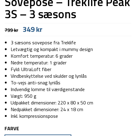
Sovepose – Treklife Peak
3S – 3 sæsons
Den
Den
349
kr
799
kr
oprindelige
aktuelle
pris
pris
3 sæsons sovepose fra Treklife
var:
er:
Letvægtig og kompakt i mummy design
799 kr.
349 kr.
Komfort temperatur: 6 grader
Nedre temperatur: 1 grader
Fyld: UltraLoft fiber
Vindbeskyttelse ved skulder og lynlås
To-vejs anti-snag lynlås
Indvendig lomme til værdigenstande
Vægt: 950 g
Udpakket dimensioner: 220 x 80 x 50 cm
Nedpakket dimensioner: 24 x 18 cm
Inkl. kompressionspose
FARVE