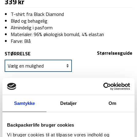
339
kr
T-shirt fra Black Diamond
Blød og behagelig
Almindelig i pasform
Materialer: 96% økologisk bomuld, 4% elastan
Farve: Blå
Størrelsesguide
STØRRELSE
TILFØJ TIL KURV
Samtykke
Detaljer
Om
1-2 dages
Fri fragt over
100 dages
levering
499 kr
returret
Backpackerlife bruger cookies
Vi bruger cookies til at tilpasse vores indhold og