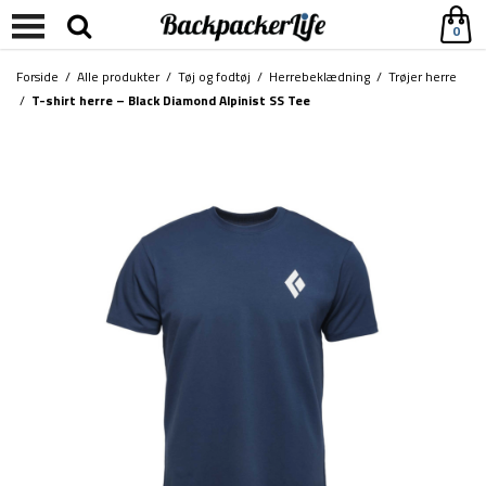
0
Forside
/
Alle produkter
/
Tøj og fodtøj
/
Herrebeklædning
/
Trøjer herre
/
T-shirt herre – Black Diamond Alpinist SS Tee