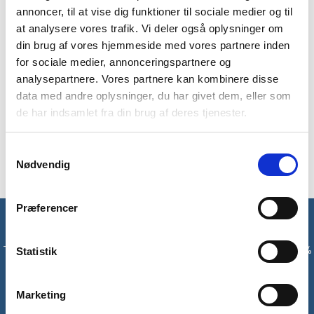
annoncer, til at vise dig funktioner til sociale medier og til
at analysere vores trafik. Vi deler også oplysninger om
din brug af vores hjemmeside med vores partnere inden
BESKRIVELSE
YDERLIGERE INFORMATION
for sociale medier, annonceringspartnere og
analysepartnere. Vores partnere kan kombinere disse
BRAND
FAQ
data med andre oplysninger, du har givet dem, eller som
de har indsamlet fra din brug af deres tjenester.
Alpinist SS t-shirt fra Black Diamond er en alsidig og fleksibel
t-shirt, som er lavet af økologisk bomuld. T-shirten har en
almindelig pasform, og den er god i hverdagen og på rejserne.
Samtykkevalg
Nødvendig
Præferencer
Få unikke tilbud og rabatter
Tilmeld dig vores nyhedsbrev og modtag med det samme en 10%
Statistik
rabatkode til din første ordre*
Marketing
Tilmeld