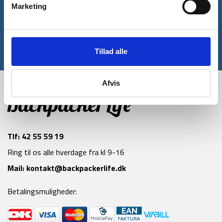
rabatkode til din første ordre*
Marketing
Tilmeld
Tillad alle
*Gælder ikke allerede nedsatte varer
Afvis
Tlf:
42 55 59 19
Ring til os alle hverdage fra kl 9-16
Mail:
kontakt@backpackerlife.dk
Betalingsmuligheder: