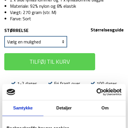
Materiale: 92% nylon og 8% elastik
Vægt: 270 gram (str. M)
Farve: Sort
Størrelsesguide
STØRRELSE
TILFØJ TIL KURV
1-2 dages
Fri fragt over
100 dages
levering
499 kr
returret
Samtykke
Detaljer
Om