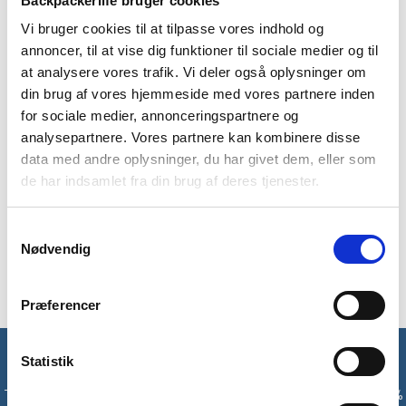
Backpackerlife bruger cookies
BESKRIVELSE
YDERLIGERE INFORMATION
Vi bruger cookies til at tilpasse vores indhold og
BRAND
FAQ
annoncer, til at vise dig funktioner til sociale medier og til
at analysere vores trafik. Vi deler også oplysninger om
Trail pants fra Treklife, er et par letvægtig, stretchy og
din brug af vores hjemmeside med vores partnere inden
åndbare vandrebukser, som du ikke kan undvære til din
for sociale medier, annonceringspartnere og
vandregarderobe. Trail Pants er designet i 92% nylon, som gør
analysepartnere. Vores partnere kan kombinere disse
dem ekstra åndbare og lette, hvor de 8% elastik giver den
data med andre oplysninger, du har givet dem, eller som
stretchy effekt, så de er behagelige når du er fysisk aktiv eller
de har indsamlet fra din brug af deres tjenester.
begiver dig ud i naturen.
Vandrebukserne kommer i en fed sort farve, knap og hank til
Samtykkevalg
lunkning, 2 x side lynlåslommer og 1 x lynlåslomme bagpå. Til
Nødvendig
slut vejer Trail Pants i str. M, 270 gram.
Præferencer
Få unikke tilbud og rabatter
Statistik
Tilmeld dig vores nyhedsbrev og modtag med det samme en 10%