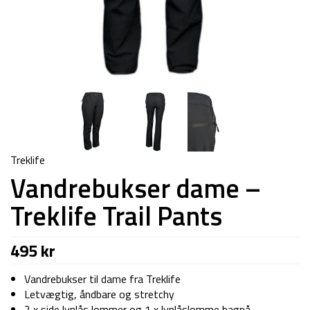
Treklife
Vandrebukser dame –
Treklife Trail Pants
495
kr
Vandrebukser til dame fra Treklife
Letvægtig, åndbare og stretchy
2 x side lynlås lommer og 1 x lynlåslomme bagpå