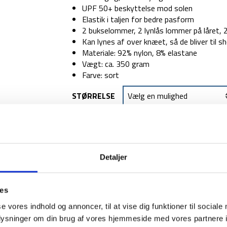
UPF 50+ beskyttelse mod solen
Elastik i taljen for bedre pasform
2 bukselommer, 2 lynlås lommer på låret, 
Kan lynes af over knæet, så de bliver til s
Materiale: 92% nylon, 8% elastane
Vægt: ca. 350 gram
Farve: sort
STØRRELSE
TILFØJ TIL
Detaljer
1-2 dages levering
Fri fr
ies
se vores indhold og annoncer, til at vise dig funktioner til sociale
oplysninger om din brug af vores hjemmeside med vores partnere i
BESKRIVELSE
YDERLIGER