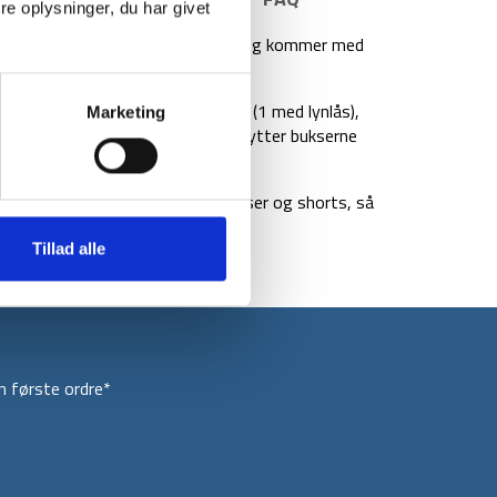
e oplysninger, du har givet
zip-off, så de kan blive til shorts og kommer med
 komfortable.
 lommer på låret, 2 lommer bagpå (1 med lynlås),
Marketing
ytter mod solen. Med UPF 50+ beskytter bukserne
t lyne lynlåsen op over knæene.
 en god kombination af lange bukser og shorts, så
ng.
Tillad alle
 første ordre*