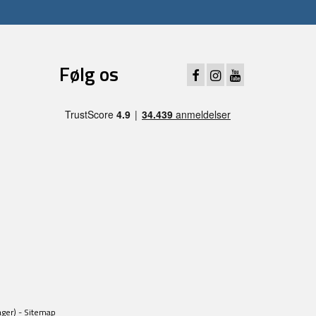
Følg os
ager) -
Sitemap