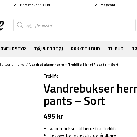
✓
Fri fragt over 499 kr
✓
Prisgaranti
Products
search
SOVEUDSTYR
TØJ & FODTØJ
PAKKETILBUD
TILBUD
B
Bukser til herre
/
Vandrebukser herre – Treklife Zip-off pants – Sort
Treklife
Vandrebukser herre
pants – Sort
495
kr
Vandrebukser til herre fra Treklife
Letvægtig, stretchy og åndbare