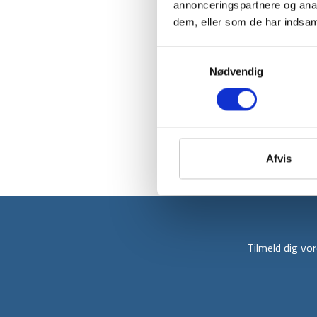
annonceringspartnere og anal
dem, eller som de har indsaml
Samtykkevalg
Nødvendig
Afvis
Tilmeld dig v