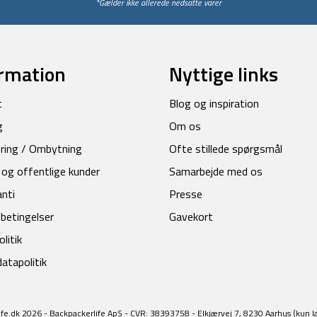
*Gælder ikke allerede nedsatte varer
rmation
Nyttige links
t
Blog og inspiration
g
Om os
ring / Ombytning
Ofte stillede spørgsmål
 og offentlige kunder
Samarbejde med os
anti
Presse
betingelser
Gavekort
litik
atapolitik
fe.dk 2026 - Backpackerlife ApS - CVR: 38393758 - Elkjærvej 7, 8230 Aarhus (kun l