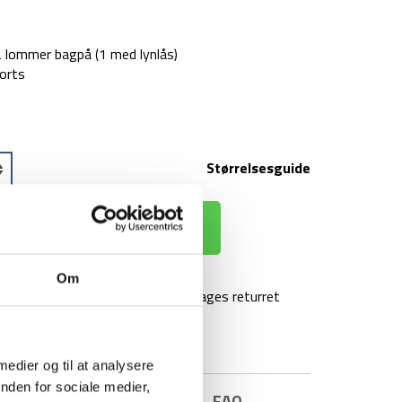
2 lommer bagpå (1 med lynlås)
horts
Størrelsesguide
 KURV
Om
agt over 499 kr
100 dages returret
 medier og til at analysere
nden for sociale medier,
E INFORMATION
BRAND
FAQ