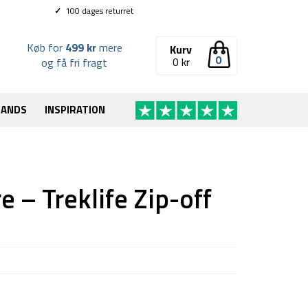
✓
100 dages returret
Køb for
499 kr
mere
Kurv
0
0
kr
og få fri fragt
RANDS
INSPIRATION
 – Treklife Zip-off