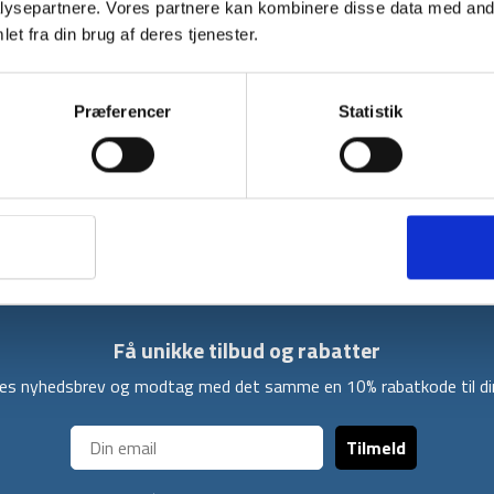
ysepartnere. Vores partnere kan kombinere disse data med andr
et fra din brug af deres tjenester.
Vandrebukserne fra Treklife er designet med 
ekstra åndbarhed, er letvægtige og ekstremt
De har funktionerne; 2 bukselommer, 2 lynlås
Præferencer
Statistik
elastisk i taljen for bedre pasform og besk
mod solen og kan forvandles til shorts ved a
Vandrebukserne vejer ikke særlig meget og er
de ikke tager særlig meget plads i din oppakni
Få unikke tilbud og rabatter
ores nyhedsbrev og modtag med det samme en 10% rabatkode til din
Tilmeld