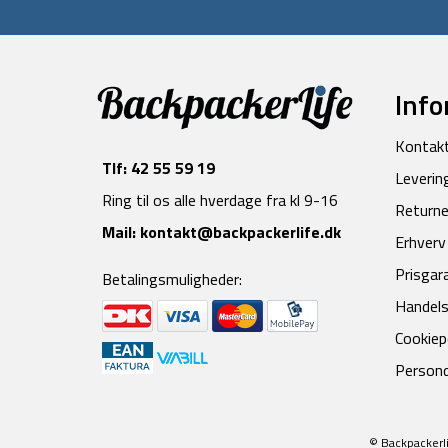
Info
Kontak
Tlf:
42 55 59 19
Leverin
Ring til os alle hverdage fra kl 9-16
Returne
Mail:
kontakt@backpackerlife.dk
Erhverv
Prisgar
Betalingsmuligheder:
Handels
Cookiepo
Persond
© Backpackerli