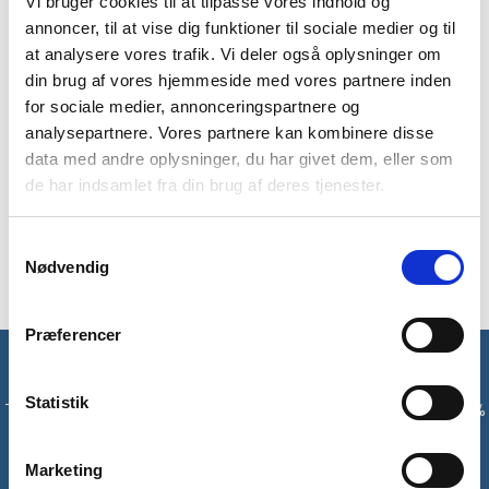
Vi bruger cookies til at tilpasse vores indhold og
annoncer, til at vise dig funktioner til sociale medier og til
BESKRIVELSE
YDERLIGERE INFORMATION
at analysere vores trafik. Vi deler også oplysninger om
BRAND
FAQ
din brug af vores hjemmeside med vores partnere inden
for sociale medier, annonceringspartnere og
Balrathy vandrebukser til mænd er nogle yderst behagelige og
analysepartnere. Vores partnere kan kombinere disse
fleksible sorte vandrebukser fra Trespass. I selve buksen er
data med andre oplysninger, du har givet dem, eller som
der lynlås og knap foran samt 4 lynlåslommer. Balrathy
de har indsamlet fra din brug af deres tjenester.
bukserne har en elastisk talje med bæltestropper. Du kan
roligt tage dem på, når du skal ud på en længere vandretur i
Samtykkevalg
skoven eller en kortere tur til stranden med hunden.
Nødvendig
Præferencer
Få unikke tilbud og rabatter
Statistik
Tilmeld dig vores nyhedsbrev og modtag med det samme en 10%
rabatkode til din første ordre*
Marketing