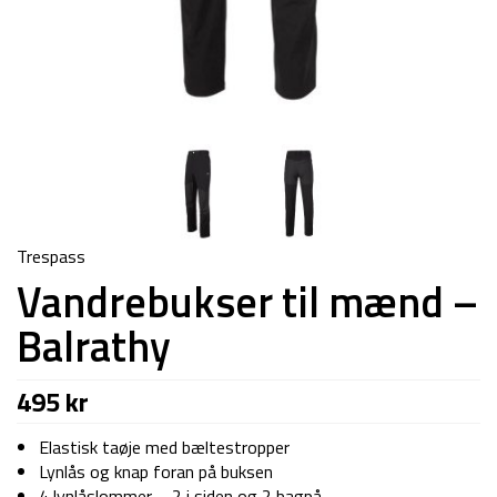
Trespass
Vandrebukser til mænd –
Balrathy
495
kr
Elastisk taøje med bæltestropper
Lynlås og knap foran på buksen
4 lynlåslommer – 2 i siden og 2 bagpå