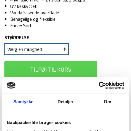
UV beskyttet
Vandafvisende overflade
Behagelige og fleksible
Farve: Sort
STØRRELSE
TILFØJ TIL KURV
1-2 dages
Fri fragt over
100 dages
levering
499 kr
returret
Samtykke
Detaljer
Om
Backpackerlife bruger cookies