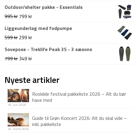
Outdoor/shelter pakke - Essentials
Den
Den
995
kr
799
kr
oprindelige
aktuelle
Liggeunderlag med fodpumpe
pris
pris
Den
Den
599
kr
299
kr
var:
er:
oprindelige
aktuelle
Sovepose - Treklife Peak 3S - 3 sæsons
995 kr.
799 kr.
pris
pris
Den
Den
799
kr
349
kr
var:
er:
oprindelige
aktuelle
599 kr.
299 kr.
pris
pris
Nyeste artikler
var:
er:
Roskilde festival pakkeliste 2026 – Alt du bør
799 kr.
349 kr.
have med
18. juni 2026
Guide til Grøn Koncert 2026: Alt du skal vide –
inkl. pakkeliste
26. marts 2026