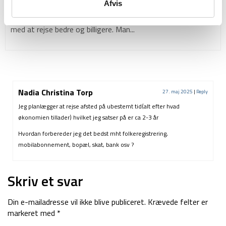
hvorfor forsikring er en god ide
Afvis
Målet med Backpackerlife.dk er at hjælpe andre rejsende
med at rejse bedre og billigere. Man...
Nadia Christina Torp
27. maj 2025
|
Reply
Jeg planlægger at rejse afsted på ubestemt tid(alt efter hvad
økonomien tillader) hvilket jeg satser på er ca 2-3 år
Hvordan forbereder jeg det bedst mht folkeregistrering,
mobilabonnement, bopæl, skat, bank osv ?
Skriv et svar
Din e-mailadresse vil ikke blive publiceret.
Krævede felter er
markeret med
*