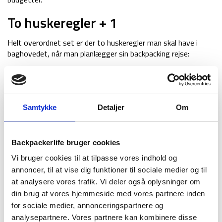
To huskeregler + 1
Helt overordnet set er der to huskeregler man skal have i
baghovedet, når man planlægger sin backpacking rejse:
Ikke alting går som man regner med under selve rejsen –
men det er ofte til det bedre!
Lad vær’ med at overplanlægge din rejse – det er spild af
tid (se punkt 1)
Samtykke
Detaljer
Om
Husk derfor; det er fedt at planlægge sin tur og
forventningens glæde er en stor del af eventyret. Men fordi
Backpackerlife bruger cookies
man ofte som backpacker lever ”i nuet”, skal man passe på
med minutiøst at planlægge alle aspekter af ens rejse.
Vi bruger cookies til at tilpasse vores indhold og
annoncer, til at vise dig funktioner til sociale medier og til
Sidste og vigtigste huskeregel er dog at du skal huske at
at analysere vores trafik. Vi deler også oplysninger om
have det sjovt og huske at leve i nuet!
din brug af vores hjemmeside med vores partnere inden
5/5 - (3 votes)
for sociale medier, annonceringspartnere og
analysepartnere. Vores partnere kan kombinere disse
backpacking
,
budget
,
inspiration
,
planlægning
,
planlægning inden afrejse