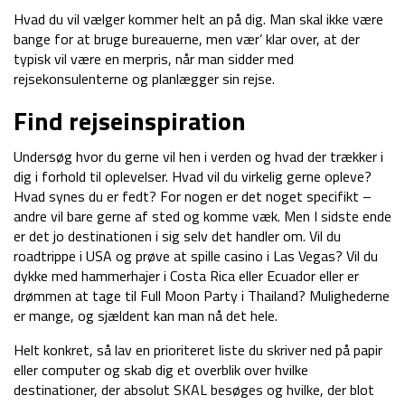
Hvad du vil vælger kommer helt an på dig. Man skal ikke være
bange for at bruge bureauerne, men vær’ klar over, at der
typisk vil være en merpris, når man sidder med
rejsekonsulenterne og planlægger sin rejse.
Find rejseinspiration
Undersøg hvor du gerne vil hen i verden og hvad der trækker i
dig i forhold til oplevelser. Hvad vil du virkelig gerne opleve?
Hvad synes du er fedt? For nogen er det noget specifikt –
andre vil bare gerne af sted og komme væk. Men I sidste ende
er det jo destinationen i sig selv det handler om. Vil du
roadtrippe i USA og prøve at spille casino i Las Vegas? Vil du
dykke med hammerhajer i Costa Rica eller Ecuador eller er
drømmen at tage til Full Moon Party i Thailand? Mulighederne
er mange, og sjældent kan man nå det hele.
Helt konkret, så lav en prioriteret liste du skriver ned på papir
eller computer og skab dig et overblik over hvilke
destinationer, der absolut SKAL besøges og hvilke, der blot