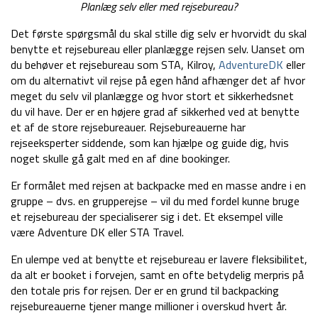
Planlæg selv eller med rejsebureau?
Det første spørgsmål du skal stille dig selv er hvorvidt du skal
benytte et rejsebureau eller planlægge rejsen selv. Uanset om
du behøver et rejsebureau som STA, Kilroy,
AdventureDK
eller
om du alternativt vil rejse på egen hånd afhænger det af hvor
meget du selv vil planlægge og hvor stort et sikkerhedsnet
du vil have. Der er en højere grad af sikkerhed ved at benytte
et af de store rejsebureauer. Rejsebureauerne har
rejseeksperter siddende, som kan hjælpe og guide dig, hvis
noget skulle gå galt med en af dine bookinger.
Er formålet med rejsen at backpacke med en masse andre i en
gruppe – dvs. en grupperejse – vil du med fordel kunne bruge
et rejsebureau der specialiserer sig i det. Et eksempel ville
være Adventure DK eller STA Travel.
En ulempe ved at benytte et rejsebureau er lavere fleksibilitet,
da alt er booket i forvejen, samt en ofte betydelig merpris på
den totale pris for rejsen. Der er en grund til backpacking
rejsebureauerne tjener mange millioner i overskud hvert år.