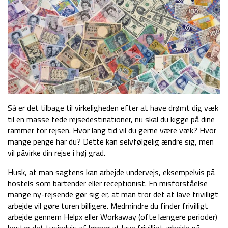
Så er det tilbage til virkeligheden efter at have drømt dig væk
til en masse fede rejsedestinationer, nu skal du kigge på dine
rammer for rejsen. Hvor lang tid vil du gerne være væk? Hvor
mange penge har du? Dette kan selvfølgelig ændre sig, men
vil påvirke din rejse i høj grad.
Husk, at man sagtens kan arbejde undervejs, eksempelvis på
hostels som bartender eller receptionist. En misforståelse
mange ny-rejsende gør sig er, at man tror det at lave frivilligt
arbejde vil gøre turen billigere. Medmindre du finder frivilligt
arbejde gennem Helpx eller Workaway (ofte længere perioder)
koster det tusindvis af kroner at lave frivilligt arbejde på