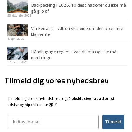
Backpacking i 2026: 10 destinationer du ikke må
gå glip af
23. december 2025
Via Ferrata – Alt du skal vide om den populære
klatrerute
1. april 2025
Håndbagage regler: Hvad du må og ikke må
medbringe
27. marts 2025
Tilmeld dig vores nyhedsbrev
Tilmeld dig vores nyhedsbrev, og få
eksklusive rabatter
på
udstyr og
tips
til din tur 🌍🤙
Tilmeld