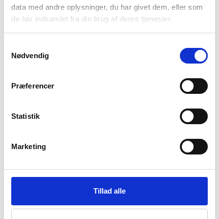
data med andre oplysninger, du har givet dem, eller som
de har indsamlet fra din brug af deres tjenester.
Samtykkevalg
Lignende artikler
Nødvendig
Præferencer
Statistik
Marketing
Tillad alle
Rejseforsikring (2026) – Tips og eksempler på