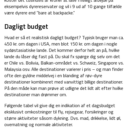
eksempelvis dyrereservater og vil i 9 ud af 10 gange tilfælde
være dyrere end ”bare at backpacke.”
Dagligt budget
Hvad er så et realistisk dagligt budget? Typisk bruger man ca.
450 kr. om dagen i USA, men blot 150 kr. om dagen i nogle
sydøstasiatiske lande. Det kommer derfor helt an på, hvilke
lande du låser dig fast på. Du skal fx spørge dig selv om det
er Chile vs. Bolivia, Balkan-området vs. Schweiz, Singapore vs.
Malaysia osv. Alle destinationer varierer i pris – og man finder
ofte den gyldne middelvej i en blanding af røv-dyre
destinationer kombineret med vanvittigt billige destinationer.
På den måde kan man prøve at udligne det lidt alt efter hvilke
destinationer man drømmer om.
Følgende tabel vil give dig en indikation af et dagsbudget
eksklusivt omkostninger til fly, rejsegear, forsikringer og
større aktiviteter såsom dykning. Dvs. mad, drikkelse, lidt øl,
overnatning og normale aktiviteter.