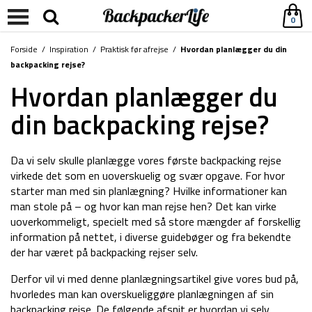
0
Forside
/
Inspiration
/
Praktisk før afrejse
/
Hvordan planlægger du din
backpacking rejse?
Hvordan planlægger du
din backpacking rejse?
Da vi selv skulle planlægge vores første backpacking rejse
virkede det som en uoverskuelig og svær opgave. For hvor
starter man med sin planlægning? Hvilke informationer kan
man stole på – og hvor kan man rejse hen? Det kan virke
uoverkommeligt, specielt med så store mængder af forskellig
information på nettet, i diverse guidebøger og fra bekendte
der har været på backpacking rejser selv.
Derfor vil vi med denne planlægningsartikel give vores bud på,
hvorledes man kan overskueliggøre planlægningen af sin
backpacking rejse. De følgende afsnit er hvordan vi selv