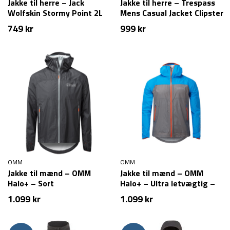
Jakke til herre – Jack
Jakke til herre – Trespass
Wolfskin Stormy Point 2L
Mens Casual Jacket Clipster
JKT M – Sort
– Grøn
749
kr
999
kr
OMM
OMM
Jakke til mænd – OMM
Jakke til mænd – OMM
Halo+ – Sort
Halo+ – Ultra letvægtig –
Grå/Blå
1.099
kr
1.099
kr