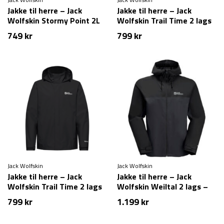
Jakke til herre – Jack
Jakke til herre – Jack
Wolfskin Stormy Point 2L
Wolfskin Trail Time 2 lags
JKT M – Blå
– Blå
749
kr
799
kr
Jack Wolfskin
Jack Wolfskin
Jakke til herre – Jack
Jakke til herre – Jack
Wolfskin Trail Time 2 lags
Wolfskin Weiltal 2 lags –
– Sort
Sort
799
kr
1.199
kr