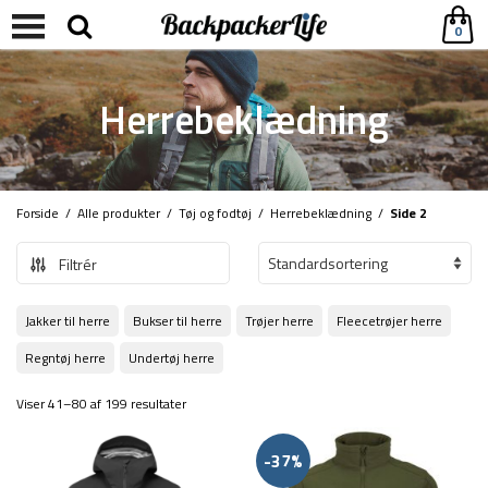
0
Herrebeklædning
Forside
/
Alle produkter
/
Tøj og fodtøj
/
Herrebeklædning
/
Side 2
Filtrér
Jakker til herre
Bukser til herre
Trøjer herre
Fleecetrøjer herre
Regntøj herre
Undertøj herre
Viser 41–80 af 199 resultater
-37%