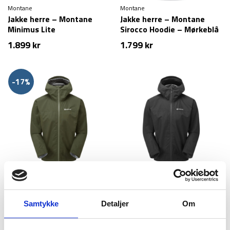
Montane
Montane
Jakke herre – Montane
Jakke herre – Montane
Minimus Lite
Sirocco Hoodie – Mørkeblå
1.899
kr
1.799
kr
-17%
Montane
Montane
Jakke herre – Montane
Jakke herre – Montane
Spirit Jacket – Grøn (Kun
Spirit Jacket – Sort (S & XL
Samtykke
Detaljer
Om
XXL tilbage)
tilbage)
1.299
kr
Den
Den
1.549
kr
1.549
kr
oprindelige
aktuelle