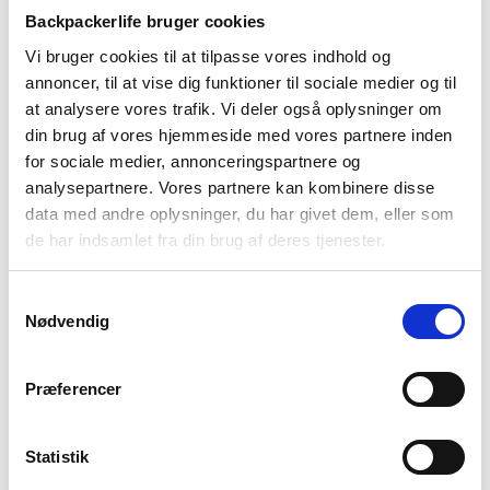
pris
pris
Backpackerlife bruger cookies
var:
er:
Vi bruger cookies til at tilpasse vores indhold og
1.549 kr.
1.299 kr.
annoncer, til at vise dig funktioner til sociale medier og til
at analysere vores trafik. Vi deler også oplysninger om
din brug af vores hjemmeside med vores partnere inden
for sociale medier, annonceringspartnere og
analysepartnere. Vores partnere kan kombinere disse
data med andre oplysninger, du har givet dem, eller som
de har indsamlet fra din brug af deres tjenester.
Treklife
Treklife
Jakke herre – Treklife
Jakke herre – Treklife
Hiking jacket – Grøn
Padded Packaway – Sort
Samtykkevalg
Nødvendig
699
kr
399
kr
Præferencer
-20%
Statistik