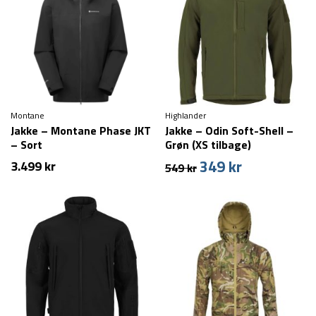
Montane
Highlander
Jakke – Montane Phase JKT
Jakke – Odin Soft-Shell –
– Sort
Grøn (XS tilbage)
349
kr
Den
Den
3.499
kr
549
kr
oprindelige
aktuelle
pris
pris
var:
er:
549 kr.
349 kr.