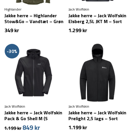
Highlander
Jack Wolfskin
Jakke herre – Highlander
Jakke herre – Jack Wolfskin
Stow&Go – Vandtæt – Grøn
Elsberg 2,5L JKT M – Sort
349
kr
1.299
kr
-30%
Jack Wolfskin
Jack Wolfskin
Jakke herre – Jack Wolfskin
Jakke herre – Jack Wolfskin
Pack & Go Shell M (S
Prelight 2,5 lags – Sort
tilbage)
849
kr
Den
Den
1.199
kr
1.199
kr