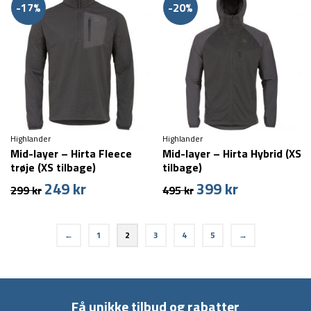
-17%
-20%
Highlander
Highlander
Mid-layer – Hirta Fleece
Mid-layer – Hirta Hybrid (XS
trøje (XS tilbage)
tilbage)
249
kr
399
kr
Den
Den
Den
Den
299
kr
495
kr
oprindelige
aktuelle
oprindelige
aktuelle
pris
pris
pris
pris
var:
er:
var:
er:
←
1
2
3
4
5
→
299 kr.
249 kr.
495 kr.
399 kr.
Få unikke tilbud og rabatter