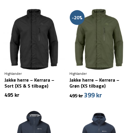
oprindelige
aktuelle
pris
pris
var:
er:
-20%
1.199 kr.
849 kr.
Highlander
Highlander
Jakke herre – Kerrara –
Jakke herre – Kerrera –
Sort (XS & S tilbage)
Grøn (XS tilbage)
399
kr
Den
Den
495
kr
495
kr
oprindelige
aktuelle
pris
pris
var:
er:
495 kr.
399 kr.