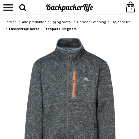
0
Forside
/
Alle produkter
/
Tøj og fodtøj
/
Herrebeklædning
/
Trøjer herre
/
Fleecetrøje herre – Trespass Bingham