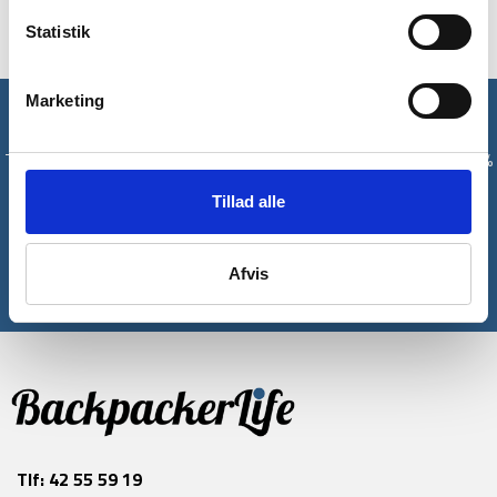
Statistik
Marketing
Få unikke tilbud og rabatter
Tilmeld dig vores nyhedsbrev og modtag med det samme en 10%
rabatkode til din første ordre*
Tillad alle
Tilmeld
Afvis
*Gælder ikke allerede nedsatte varer
Tlf:
42 55 59 19