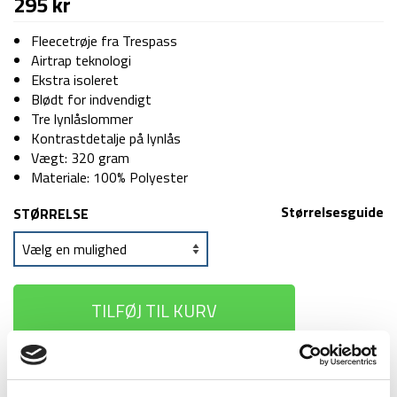
295
kr
Fleecetrøje fra Trespass
Airtrap teknologi
Ekstra isoleret
Blødt for indvendigt
Tre lynlåslommer
Kontrastdetalje på lynlås
Vægt: 320 gram
Materiale: 100% Polyester
Størrelsesguide
STØRRELSE
TILFØJ TIL KURV
1-2 dages
Fri fragt over
100 dages