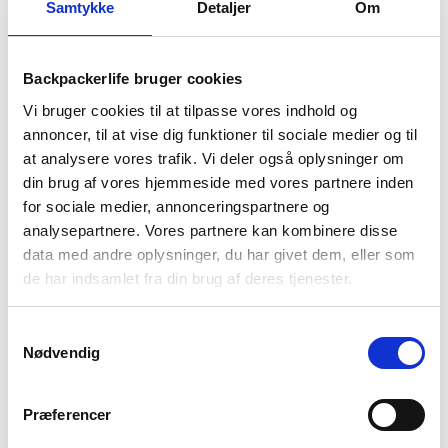
levering
499 kr
returret
Samtykke
Detaljer
Om
Backpackerlife bruger cookies
Vi bruger cookies til at tilpasse vores indhold og
annoncer, til at vise dig funktioner til sociale medier og til
BESKRIVELSE
YDERLIGERE INFORMATION
at analysere vores trafik. Vi deler også oplysninger om
din brug af vores hjemmeside med vores partnere inden
BRAND
FAQ
for sociale medier, annonceringspartnere og
Praktisk og varm fleecetrøje til herre fra Trespass. Fleecen er
analysepartnere. Vores partnere kan kombinere disse
produceret i en særlig Airtrap teknologi, der giver en yderst
data med andre oplysninger, du har givet dem, eller som
isolerende effekt. Indersiden er børstet, hvilket gør trøjen
de har indsamlet fra din brug af deres tjenester.
utrolig behagelig at have på både til rejse og
hverdag. Bingham fleecetrøje kommer med tre lommer med
Samtykkevalg
lynlås, så du nemt kan have de mindste ejendele tæt på
Nødvendig
kroppen.
Fleecetrøjen vejer kun 320 gram og er derfor ideel til vandring
Præferencer
og backpacking, hvor du gerne vil optimere din oppakning.
Brug også trøjen i en aktiv hverdag eller i det urbane miljø.