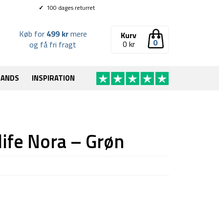
✓
100 dages returret
Køb for
499 kr
mere
Kurv
0
0
kr
og få fri fragt
RANDS
INSPIRATION
ife Nora – Grøn