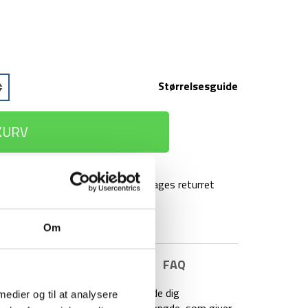
Størrelsesguide
 KURV
agt over 499 kr
100 dages returret
Om
E INFORMATION
BRAND
FAQ
akke til damer, designet til at holde dig
 medier og til at analysere
age. Den har en praktisk medium-længde, som giver