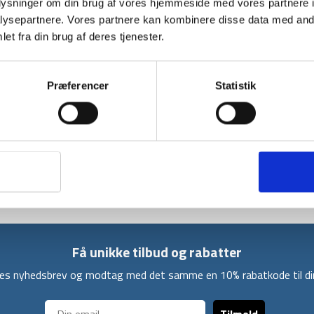
oplysninger om din brug af vores hjemmeside med vores partnere i
ekstra varme omkring hofte og lår, og den lett
ysepartnere. Vores partnere kan kombinere disse data med andr
jakken føles tung. Dette gør jakken ideel til 
et fra din brug af deres tjenester.
Ydermaterialet er fremstillet i slidstærk 20D 
vandafvisende, så det hjælper med at holde di
Præferencer
Statistik
samtidig ekstra beskyttelse mod vind og vejr.
gør det nemt at tage den af og på, samtidig m
temperaturen stiger.
Der er to praktiske sidelommer er der god opbe
En enkel og praktisk jakke fra Treklife. Fås i g
Få unikke tilbud og rabatter
ores nyhedsbrev og modtag med det samme en 10% rabatkode til din
Tilmeld