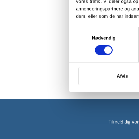
vores trafik. Vi deler også 
annonceringspartnere og anal
dem, eller som de har indsaml
Samtykkevalg
Nødvendig
Afvis
Tilmeld dig v