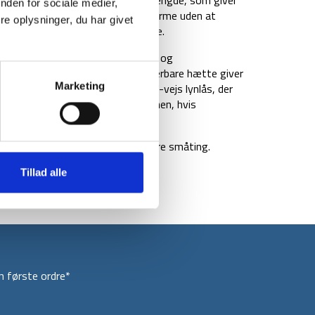
nden for sociale medier,
e fiberisolering sikrer effektiv varme uden at
e oplysninger, du har givet
både hverdagsbrug eller outdoorture.
nylon, som både er let, behageligt og
g tør i let regn og fugt. Den justerbare hætte giver
Marketing
 Foran har jakken en fuldlængde 2-vejs lynlås, der
ed at du kan regulere ventilationen, hvis
varing til telefon, pung eller andre småting.
røn og sort.
Tillad alle
 første ordre*