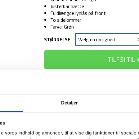
Justerbar hætte
Fuldlængde lynlås på front
To sidelommer
Farve: Grøn
STØRRELSE
TILFØJ TIL
1-2 dages levering
Fri fr
Detaljer
BESKRIVELSE
YDERLIGER
ies
Treklifes Nora jakke er en varm og polstreret j
se vores indhold og annoncer, til at vise dig funktioner til sociale
komfortabel i de kølige efterårs- og vinterd