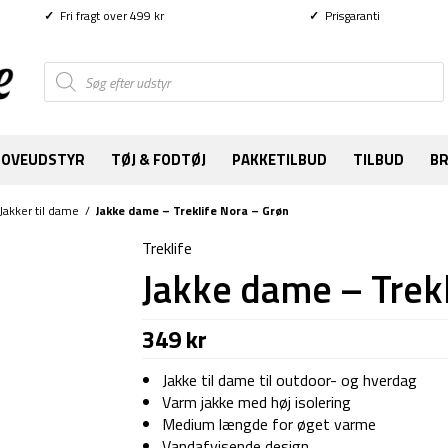
✓
Fri fragt over 499 kr
✓
Prisgaranti
Products
search
SOVEUDSTYR
TØJ & FODTØJ
PAKKETILBUD
TILBUD
B
Jakker til dame
/
Jakke dame – Treklife Nora – Grøn
Treklife
Jakke dame – Trekl
349
kr
Jakke til dame til outdoor- og hverdag
Varm jakke med høj isolering
Medium længde for øget varme
Vandafvisende design