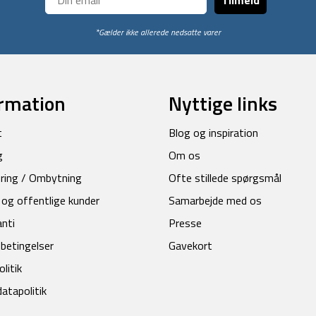
*Gælder ikke allerede nedsatte varer
rmation
Nyttige links
t
Blog og inspiration
g
Om os
ring / Ombytning
Ofte stillede spørgsmål
 og offentlige kunder
Samarbejde med os
anti
Presse
betingelser
Gavekort
litik
atapolitik