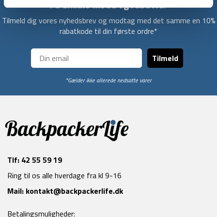
Få unikke tilbud og rabatter
Tilmeld dig vores nyhedsbrev og modtag med det samme en 10%
rabatkode til din første ordre*
Tilmeld
*Gælder ikke allerede nedsatte varer
Tlf:
42 55 59 19
Ring til os alle hverdage fra kl 9-16
Mail:
kontakt@backpackerlife.dk
Betalingsmuligheder: