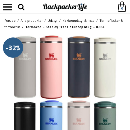
0
Forside
/
Alle produkter
/
Udstyr
/
Køkkenudstyr & mad
/
Termoflasker &
termokrus
/
Termokop – Stanley Transit Fliptop Mug – 0,35L
-32%