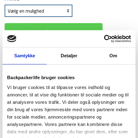
TILFØJ TIL KURV
1-2 dages
Fri fragt over
100 dages
Samtykke
Detaljer
Om
levering
499 kr
returret
Backpackerlife bruger cookies
Vi bruger cookies til at tilpasse vores indhold og
annoncer, til at vise dig funktioner til sociale medier og til
at analysere vores trafik. Vi deler også oplysninger om
BESKRIVELSE
YDERLIGERE INFORMATION
din brug af vores hjemmeside med vores partnere inden
for sociale medier, annonceringspartnere og
BRAND
FAQ
analysepartnere. Vores partnere kan kombinere disse
data med andre oplysninger, du har givet dem, eller som
Transit Fliptop Mug fra Stanley er en letvægtig termokop