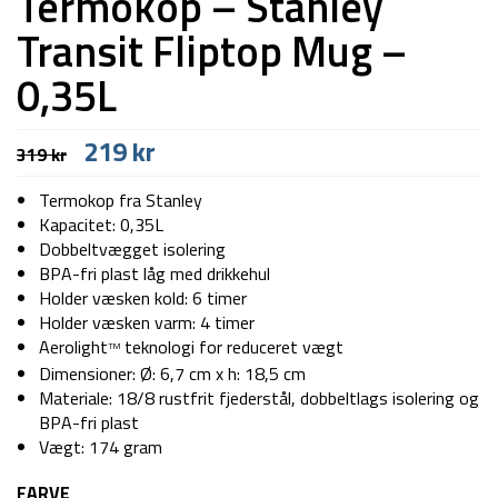
Termokop – Stanley
Transit Fliptop Mug –
0,35L
Den
Den
219
kr
319
kr
oprindelige
aktuelle
pris
pris
Termokop fra Stanley
var:
er:
Kapacitet: 0,35L
319 kr.
219 kr.
Dobbeltvægget isolering
BPA-fri plast låg med drikkehul
Holder væsken kold: 6 timer
Holder væsken varm: 4 timer
Aerolight
teknologi for reduceret vægt
TM
Dimensioner: Ø: 6,7 cm x h: 18,5 cm
Materiale: 18/8 rustfrit fjederstål, dobbeltlags isolering og
BPA-fri plast
Vægt: 174 gram
FARVE