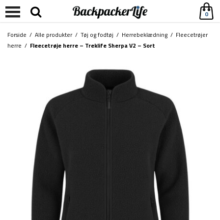
0
Forside
/
Alle produkter
/
Tøj og fodtøj
/
Herrebeklædning
/
Fleecetrøjer
herre
/
Fleecetrøje herre – Treklife Sherpa V2 – Sort