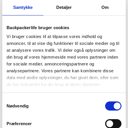
Samtykke
Detaljer
Om
BESKRIVELSE
YDERLIGERE INFORMATION
BRAND
FAQ
Backpackerlife bruger cookies
Vi bruger cookies til at tilpasse vores indhold og
Treklife Sherpa Full-Zip Fleece til herre er en varm og blød
annoncer, til at vise dig funktioner til sociale medier og til
fleecetrøje ideel til både hverdagsbrug og outdoor-aktiviteter.
at analysere vores trafik. Vi deler også oplysninger om
Fremstillet i en tæt 420 g/m2 sherpa-fleece der given
din brug af vores hjemmeside med vores partnere inden
fleecen fremragende isolering og fungerer perfekt som
for sociale medier, annonceringspartnere og
mellemlag under en jakke eller som yderlag på kølige dage.
analysepartnere. Vores partnere kan kombinere disse
Fleecen føles blød mod huden og holder effektivt på varmen
data med andre oplysninger, du har givet dem, eller som
så den sikre du holder varmen på de køligere dage. Foran har
de har indsamlet fra din brug af deres tjenester.
fleecen en gennemgående lynlås der gør den nem at tage af
og på samt nemt at regulere varmen. De to sidelommer med
Samtykkevalg
lynlås giver praktisk opbevaring at småting som for eksempel
Nødvendig
nøgler eller telefon, så du altid kan have alt hvad du har brug
for lige ved hånden.
Præferencer
Fleecetrøjens enkle og funktionelle design gør den til et