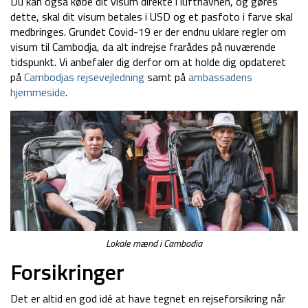
Du kan også købe dit visum direkte i lufthavnen, og gøres
dette, skal dit visum betales i USD og et pasfoto i farve skal
medbringes. Grundet Covid-19 er der endnu uklare regler om
visum til Cambodja, da alt indrejse frarådes på nuværende
tidspunkt. Vi anbefaler dig derfor om at holde dig opdateret
på
Cambodjas rejsevejledning
samt på
ambassadens
hjemmeside
.
Lokale mænd i Cambodia
Forsikringer
Det er altid en god idé at have tegnet en rejseforsikring når