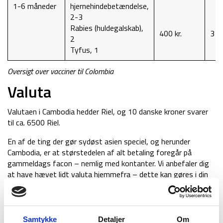
1-6 måneder
hjernehindebetændelse,
2-3
Rabies (huldegalskab),
400 kr.
3 år
2
Tyfus, 1
Oversigt over vacciner til Colombia
Valuta
Valutaen i Cambodia hedder Riel, og 10 danske kroner svarer
til ca. 6500 Riel.
En af de ting der gør sydøst asien speciel, og herunder
Cambodia, er at størstedelen af alt betaling foregår på
gammeldags facon – nemlig med kontanter. Vi anbefaler dig
at have hævet lidt valuta hjemmefra – dette kan gøres i din
bank. Det er en underlig følelse at have så mange kontanter
på sig når man rejser rundt i Cambodia. Specielt når der i
Danmark ikke bliver brugt så mange kontanter længere, men
betaling sker med kontaktløs betaling eller mobile Pay.
Samtykke
Detaljer
Om