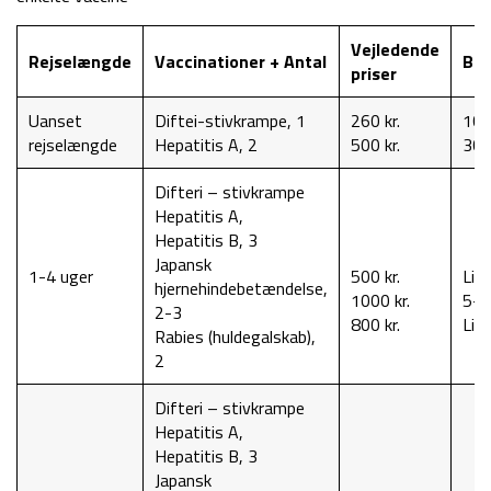
Vejledende
Rejselængde
Vaccinationer + Antal
Bes
priser
Uanset
Diftei-stivkrampe, 1
260 kr.
10 
rejselængde
Hepatitis A, 2
500 kr.
30 
Difteri – stivkrampe
Hepatitis A,
Hepatitis B, 3
Japansk
1-4 uger
500 kr.
Liv
hjernehindebetændelse,
1000 kr.
5-1
2-3
800 kr.
Liv
Rabies (huldegalskab),
2
Difteri – stivkrampe
Hepatitis A,
Hepatitis B, 3
Japansk