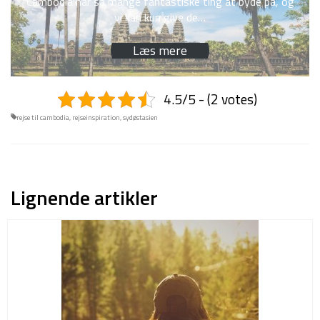
Cambodia har så mange fantastiske ting at byde på, og
vi kan kun give de…
Læs mere
4.5/5 - (2 votes)
rejse til cambodia
,
rejseinspiration
,
sydøstasien
Lignende artikler