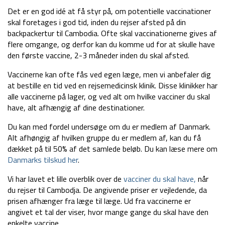
Det er en god idé at få styr på, om potentielle vaccinationer
skal foretages i god tid, inden du rejser afsted på din
backpackertur til Cambodia. Ofte skal vaccinationerne gives af
flere omgange, og derfor kan du komme ud for at skulle have
den første vaccine, 2-3 måneder inden du skal afsted.
Vaccinerne kan ofte fås ved egen læge, men vi anbefaler dig
at bestille en tid ved en rejsemedicinsk klinik. Disse klinikker har
alle vaccinerne på lager, og ved alt om hvilke vacciner du skal
have, alt afhængig af dine destinationer.
Du kan med fordel undersøge om du er medlem af Danmark.
Alt afhøngig af hvilken gruppe du er medlem af, kan du få
dækket på til 50% af det samlede beløb. Du kan læse mere om
Danmarks tilskud her
.
Vi har lavet et lille overblik over de
vacciner du skal have,
når
du rejser til Cambodja. De angivende priser er vejledende, da
prisen afhænger fra læge til læge. Ud fra vaccinerne er
angivet et tal der viser, hvor mange gange du skal have den
enkelte vaccine