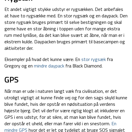
Et andet vigtigt stykke udstyr er rygsækken. Det anbefales
at have to rygsække med. En stor rygsæk og en daypack. Den
store rygsæk bruges primært til selve bestigningen og skal
gerne have en stor åbning i toppen uden for mange ekstra
rum med lynlåse, da det kan blive svært at åbne, når man er i
ekstrem kulde. Daypacken bruges primært til basecampen og
aktiviteter der.
Eksempler på hvad det kunne være: En
stor rygsæk
fra
Gregory og en
mindre daypack
fra Black Diamond.
GPS
Når man er ude i naturen langt væk fra civilisation, er det
utroligt vigtigt at kunne finde vej og for den sags skyld kunne
blive fundet, hvis der opstår en nødsituation på verdens
højeste bjerg. Det vil derfor være rigtig klogt at inkluderer en
GPS i ens udstyr, for at sikre, at man kan blive fundet, hvis
der opstår et uheld, eller man farer vild i en snestorm.
En
mindre GPS
hvor det er let og tydeligt at bruge SOS signalet