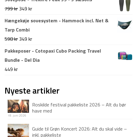
999 kr.
549 kr.
pris
pris
Den
Den
799
kr
349
kr
var:
er:
oprindelige
aktuelle
Hængekøje sovesystem - Hammock incl. Net &
1.499 kr.
1.199 kr.
pris
pris
Tarp Combi
var:
er:
Den
Den
598
kr
349
kr
799 kr.
349 kr.
oprindelige
aktuelle
Pakkeposer - Cotopaxi Cubo Packing Travel
pris
pris
Bundle - Del Dia
var:
er:
449
kr
598 kr.
349 kr.
Nyeste artikler
Roskilde festival pakkeliste 2026 – Alt du bør
have med
18. juni 2026
Guide til Grøn Koncert 2026: Alt du skal vide –
inkl. pakkeliste