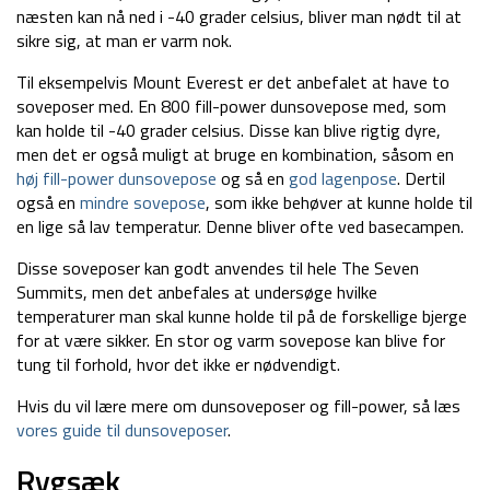
næsten kan nå ned i -40 grader celsius, bliver man nødt til at
sikre sig, at man er varm nok.
Til eksempelvis Mount Everest er det anbefalet at have to
soveposer med. En 800 fill-power dunsovepose med, som
kan holde til -40 grader celsius. Disse kan blive rigtig dyre,
men det er også muligt at bruge en kombination, såsom en
høj fill-power dunsovepose
og så en
god lagenpose
. Dertil
også en
mindre sovepose
, som ikke behøver at kunne holde til
en lige så lav temperatur. Denne bliver ofte ved basecampen.
Disse soveposer kan godt anvendes til hele The Seven
Summits, men det anbefales at undersøge hvilke
temperaturer man skal kunne holde til på de forskellige bjerge
for at være sikker. En stor og varm sovepose kan blive for
tung til forhold, hvor det ikke er nødvendigt.
Hvis du vil lære mere om dunsoveposer og fill-power, så læs
vores guide til dunsoveposer
.
Rygsæk