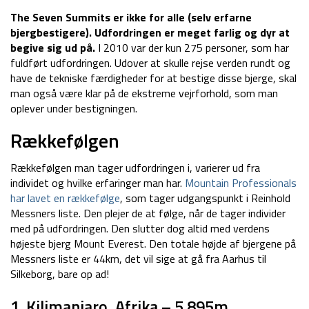
The Seven Summits er ikke for alle (selv erfarne
bjergbestigere). Udfordringen er meget farlig og dyr at
begive sig ud på.
I 2010 var der kun 275 personer, som har
fuldført udfordringen. Udover at skulle rejse verden rundt og
have de tekniske færdigheder for at bestige disse bjerge, skal
man også være klar på de ekstreme vejrforhold, som man
oplever under bestigningen.
Rækkefølgen
Rækkefølgen man tager udfordringen i, varierer ud fra
individet og hvilke erfaringer man har.
Mountain Professionals
har lavet en rækkefølge
, som tager udgangspunkt i Reinhold
Messners liste. Den plejer de at følge, når de tager individer
med på udfordringen. Den slutter dog altid med verdens
højeste bjerg Mount Everest. Den totale højde af bjergene på
Messners liste er 44km, det vil sige at gå fra Aarhus til
Silkeborg, bare op ad!
1. Kilimanjaro, Afrika – 5.895m