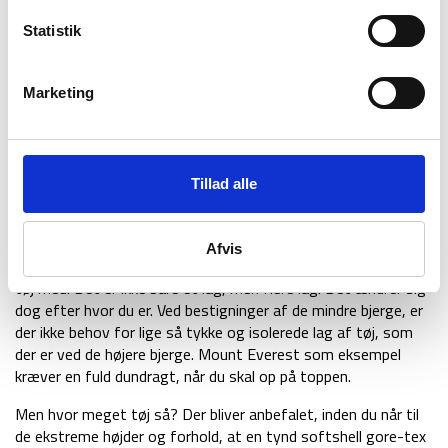
lavet en
oversigt
over alt udstyr man skal overveje og have
med.
Statistik
Det bjerg som er det nuværende mål, påvirker hvilket udstyr
man skal have med, eftersom det ikke er alle bjerge, som har
Marketing
de samme forhold og distancer. Berg Adventures
International har eksempelvis lavet en
dybdegående liste
specifikt til Mount Everest.
Tillad alle
Tøj
I ekstreme vejrforhold er det utrolig vigtigt at holde varmen.
Afvis
En af de bedste måde at gøre dette på, er at have det rette
tøj med. Det er ikke bare et lag, men flere lag. Det ændrer sig
dog efter hvor du er. Ved bestigninger af de mindre bjerge, er
der ikke behov for lige så tykke og isolerede lag af tøj, som
der er ved de højere bjerge. Mount Everest som eksempel
kræver en fuld dundragt, når du skal op på toppen.
Men hvor meget tøj så? Der bliver anbefalet, inden du når til
de ekstreme højder og forhold, at en tynd softshell gore-tex