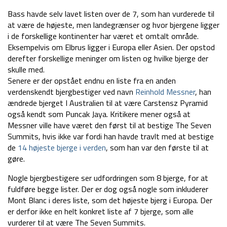
Bass havde selv lavet listen over de 7, som han vurderede til
at være de højeste, men landegrænser og hvor bjergene ligger
i de forskellige kontinenter har været et omtalt område.
Eksempelvis om Elbrus ligger i Europa eller Asien. Der opstod
derefter forskellige meninger om listen og hvilke bjerge der
skulle med.
Senere er der opstået endnu en liste fra en anden
verdenskendt bjergbestiger ved navn
Reinhold Messner
, han
ændrede bjerget I Australien til at være Carstensz Pyramid
også kendt som Puncak Jaya. Kritikere mener også at
Messner ville have været den først til at bestige The Seven
Summits, hvis ikke var fordi han havde travlt med at bestige
de
14 højeste bjerge i verden
, som han var den første til at
gøre.
Nogle bjergbestigere ser udfordringen som 8 bjerge, for at
fuldføre begge lister. Der er dog også nogle som inkluderer
Mont Blanc i deres liste, som det højeste bjerg i Europa. Der
er derfor ikke en helt konkret liste af 7 bjerge, som alle
vurderer til at være The Seven Summits.