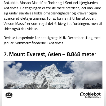
Antarktis. Vinson Massif befinder sig i Sentinel-bjergkæden i
Antarktis. Bestigningen er for de mere hærdede, der kan klare
sig under særdeles kolde omstændigheder og kræver også
avanceret gletsjertræning, for at kunne nå til bjergtoppen.
Vinson Massif er som regel det 6. bjerg i udfordringen, men til
tider også det sidste.
Bedste tidsperiode for bestigning: KUN December til og med
Januar. Sommermånederne i Antarktis.
7. Mount Everest, Asien – 8.848 meter
Verdens højeste bjerg Mount Everest er 7. og sidste stop på
listen og ligger i Himalaya-bjergkæden. Bjerget krydser Kina-