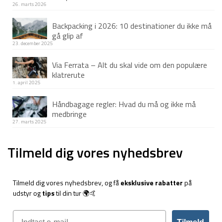
26. marts 2026
Backpacking i 2026: 10 destinationer du ikke må
gå glip af
23. december 2025
Via Ferrata – Alt du skal vide om den populære
klatrerute
1. april 2025
Håndbagage regler: Hvad du må og ikke må
medbringe
27. marts 2025
Tilmeld dig vores nyhedsbrev
Tilmeld dig vores nyhedsbrev, og få
eksklusive rabatter
på
udstyr og
tips
til din tur 🌍🤙