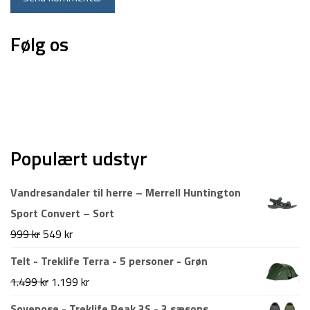
Følg os
Populært udstyr
Vandresandaler til herre – Merrell Huntington
Sport Convert – Sort
Den
Den
999
kr
549
kr
oprindelige
aktuelle
Telt - Treklife Terra - 5 personer - Grøn
pris
pris
Den
Den
1.499
kr
1.199
kr
var:
er:
oprindelige
aktuelle
Sovepose - Treklife Peak 3S - 3 sæsons