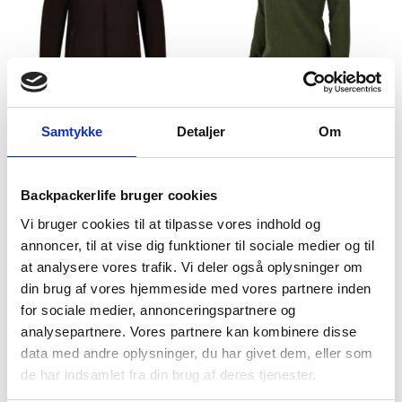
Trespass
Treklife
Fleecetrøje dame –
Fleecetrøje dame – Treklife
Samtykke
Detaljer
Om
Trespass Renato – Sort
Base – Grøn
249
kr
199
kr
Backpackerlife bruger cookies
Vi bruger cookies til at tilpasse vores indhold og
annoncer, til at vise dig funktioner til sociale medier og til
at analysere vores trafik. Vi deler også oplysninger om
din brug af vores hjemmeside med vores partnere inden
for sociale medier, annonceringspartnere og
analysepartnere. Vores partnere kan kombinere disse
data med andre oplysninger, du har givet dem, eller som
de har indsamlet fra din brug af deres tjenester.