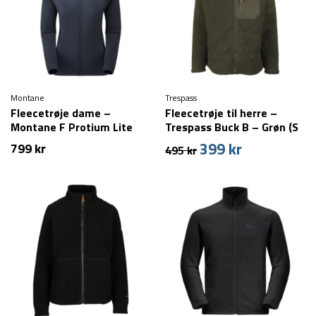
Montane
Trespass
Fleecetrøje dame –
Fleecetrøje til herre –
Montane F Protium Lite
Trespass Buck B – Grøn (S
Hoodie – Blå
tilbage)
399
kr
Den
Den
799
kr
495
kr
oprindelige
aktuelle
pris
pris
var:
er:
495 kr.
399 kr.