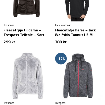
Trespass
Jack Wolfskin
Fleecetrøje til dame –
Fleecetrøje herre – Jack
Trespass Telltale – Sort
Wolfskin Taunus HZ M
299
kr
389
kr
-17%
Trespass
Trespass