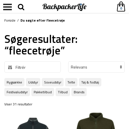
0
Forside
/
Du søgte efter fleecetrøje
Søgeresultater:
“fleecetrøje”
Filtrér
Rygsække
Udstyr
Soveudstyr
Telte
Tøj & fodtøj
Festivaludstyr
Pakketilbud
Tilbud
Brands
Viser 31 resultater