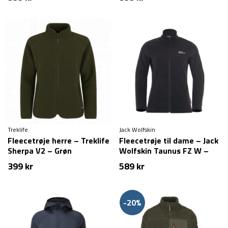
Treklife
Jack Wolfskin
Fleecetrøje herre – Treklife
Fleecetrøje til dame – Jack
Sherpa V2 – Grøn
Wolfskin Taunus FZ W –
Sort
399
kr
589
kr
-20%