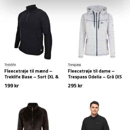
pris
pris
var:
er:
389 kr.
329 kr.
Treklife
Trespass
Fleecetrøje til mænd –
Fleecetrøje til dame –
Treklife Base – Sort (XL &
Trespass Odelia – Grå (XS
XXL tilbage)
tilbage)
199
kr
295
kr