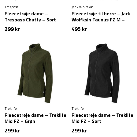
Trespass
Jack Wolfskin
Fleecetrøje dame –
Fleecetrøje til herre – Jack
Trespass Chatty – Sort
Wolfksin Taunus FZ M –
Sort
299
kr
495
kr
Treklife
Treklife
Fleecetrøje dame – Treklife
Fleecetrøje dame – Treklife
Mid FZ – Grøn
Mid FZ – Sort
299
kr
299
kr