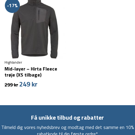
var:
er:
-17%
349 kr.
289 kr.
Highlander
Mid-layer – Hirta Fleece
trøje (XS tilbage)
249
kr
Den
Den
299
kr
oprindelige
aktuelle
pris
pris
var:
er:
299 kr.
249 kr.
Få unikke tilbud og rabatter
Tilmeld dig vores nyhedsbrev og modtag med det samme en 10%
rabatkode til din første ordre*