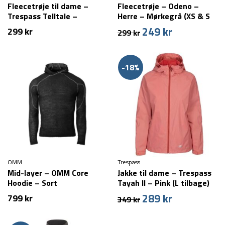
Fleecetrøje til dame –
Fleecetrøje – Odeno –
Trespass Telltale –
Herre – Mørkegrå (XS & S
Hvid/Grå
tilbage)
249
kr
Den
Den
299
kr
299
kr
oprindelige
aktuelle
pris
pris
var:
er:
-18%
299 kr.
249 kr.
OMM
Trespass
Mid-layer – OMM Core
Jakke til dame – Trespass
Hoodie – Sort
Tayah ll – Pink (L tilbage)
289
kr
Den
Den
799
kr
349
kr
oprindelige
aktuelle
pris
pris