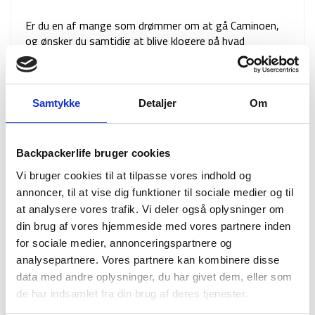
Er du en af mange som drømmer om at gå Caminoen,
og ønsker du samtidig at blive klogere på hvad
Caminoen egentlig er?Vi har i dette blogindlæg listet alt
det nødvendige information som du skal vide før, og
under din …
Se artikel
Samtykke
Detaljer
Om
Backpackerlife bruger cookies
Vi bruger cookies til at tilpasse vores indhold og
annoncer, til at vise dig funktioner til sociale medier og til
at analysere vores trafik. Vi deler også oplysninger om
din brug af vores hjemmeside med vores partnere inden
for sociale medier, annonceringspartnere og
analysepartnere. Vores partnere kan kombinere disse
data med andre oplysninger, du har givet dem, eller som
de har indsamlet fra din brug af deres tjenester.