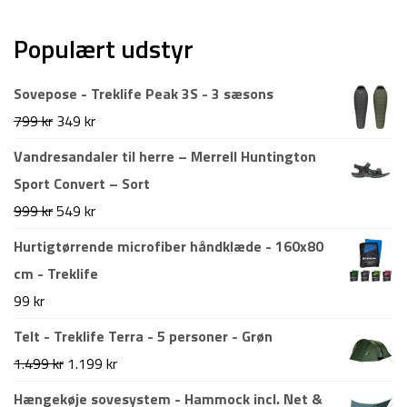
Populært udstyr
Sovepose - Treklife Peak 3S - 3 sæsons
Den
Den
799
kr
349
kr
oprindelige
aktuelle
Vandresandaler til herre – Merrell Huntington
pris
pris
Sport Convert – Sort
var:
er:
Den
Den
999
kr
549
kr
799 kr.
349 kr.
oprindelige
aktuelle
Hurtigtørrende microfiber håndklæde - 160x80
pris
pris
cm - Treklife
var:
er:
99
kr
999 kr.
549 kr.
Telt - Treklife Terra - 5 personer - Grøn
Den
Den
1.499
kr
1.199
kr
oprindelige
aktuelle
Hængekøje sovesystem - Hammock incl. Net &