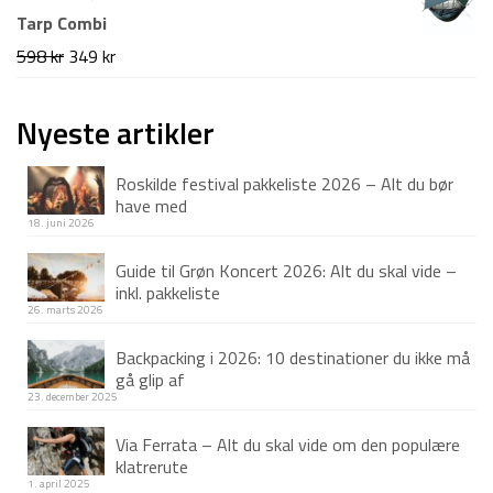
pris
pris
Tarp Combi
var:
er:
Den
Den
598
kr
349
kr
1.499 kr.
1.199 kr.
oprindelige
aktuelle
pris
pris
Nyeste artikler
var:
er:
Roskilde festival pakkeliste 2026 – Alt du bør
598 kr.
349 kr.
have med
18. juni 2026
Guide til Grøn Koncert 2026: Alt du skal vide –
inkl. pakkeliste
26. marts 2026
Backpacking i 2026: 10 destinationer du ikke må
gå glip af
23. december 2025
Via Ferrata – Alt du skal vide om den populære
klatrerute
1. april 2025