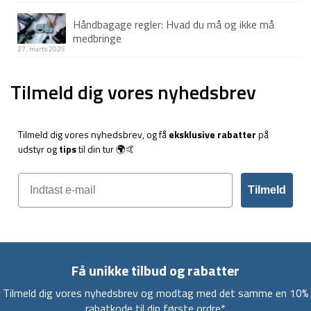
Håndbagage regler: Hvad du må og ikke må
medbringe
27. marts 2025
Tilmeld dig vores nyhedsbrev
Tilmeld dig vores nyhedsbrev, og få
eksklusive rabatter
på
udstyr og
tips
til din tur 🌍🤙
Tilmeld
Få unikke tilbud og rabatter
Tilmeld dig vores nyhedsbrev og modtag med det samme en 10%
rabatkode til din første ordre*