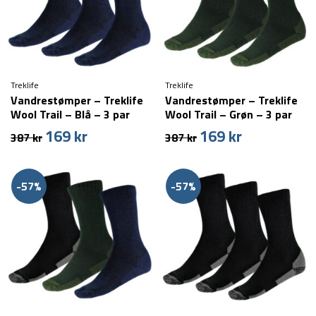
Treklife
Treklife
Vandrestømper – Treklife
Vandrestømper – Treklife
Wool Trail – Blå – 3 par
Wool Trail – Grøn – 3 par
169
kr
169
kr
Den
Den
Den
Den
387
kr
387
kr
oprindelige
aktuelle
oprindelige
aktuelle
pris
pris
pris
pris
var:
er:
var:
er:
-57%
-57%
387 kr.
169 kr.
387 kr.
169 kr.