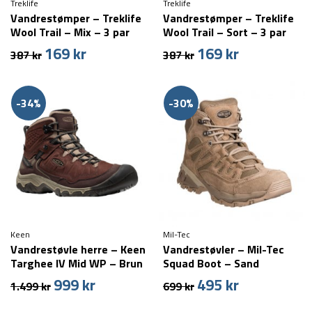
Treklife
Treklife
Vandrestømper – Treklife
Vandrestømper – Treklife
Wool Trail – Mix – 3 par
Wool Trail – Sort – 3 par
169
kr
169
kr
Den
Den
Den
Den
387
kr
387
kr
oprindelige
aktuelle
oprindelige
aktuelle
pris
pris
pris
pris
var:
er:
var:
er:
-34%
-30%
387 kr.
169 kr.
387 kr.
169 kr.
Keen
Mil-Tec
Vandrestøvle herre – Keen
Vandrestøvler – Mil-Tec
Targhee IV Mid WP – Brun
Squad Boot – Sand
999
kr
495
kr
Den
Den
Den
Den
1.499
kr
699
kr
oprindelige
aktuelle
oprindelige
aktuelle