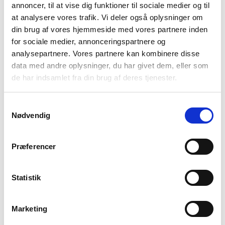
annoncer, til at vise dig funktioner til sociale medier og til
at analysere vores trafik. Vi deler også oplysninger om
din brug af vores hjemmeside med vores partnere inden
for sociale medier, annonceringspartnere og
Mil-Tec
ECCO
analysepartnere. Vores partnere kan kombinere disse
Vandrestøvler – Mil-Tec
Vandrestøvler dame –
data med andre oplysninger, du har givet dem, eller som
Tactical Boot – Sort
ECCO MX Mid-cut GTX
de har indsamlet fra din brug af deres tjenester.
449
kr
799
kr
Den
Den
Den
Den
599
kr
1.199
kr
oprindelige
aktuelle
oprindelige
aktuelle
Samtykkevalg
pris
pris
pris
pris
Nødvendig
var:
er:
var:
er:
-47%
-45%
599 kr.
449 kr.
1.199 kr.
799 kr.
Præferencer
Statistik
Marketing
Merrell
Teva