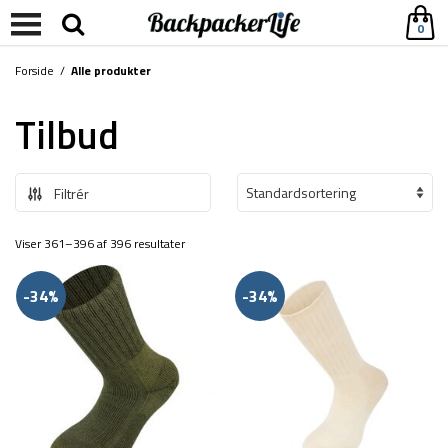
0
Forside
/
Alle produkter
Tilbud
Filtrér
Viser 361–396 af 396 resultater
-34%
-34%