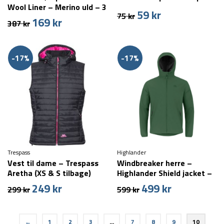
Wool Liner – Merino uld – 3
59
kr
Den
Den
75
kr
par
169
kr
Den
Den
387
kr
oprindelige
aktuelle
oprindelige
aktuelle
pris
pris
pris
pris
var:
er:
var:
er:
75 kr.
59 kr.
-17%
-17%
387 kr.
169 kr.
Trespass
Highlander
Vest til dame – Trespass
Windbreaker herre –
Aretha (XS & S tilbage)
Highlander Shield jacket –
Grøn (XS & S tilbage)
249
kr
499
kr
Den
Den
Den
Den
299
kr
599
kr
oprindelige
aktuelle
oprindelige
aktuelle
pris
pris
pris
pris
var:
er:
var:
er:
←
1
2
3
…
7
8
9
10