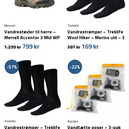
Merrell
Treklife
Vandrestøvler til herre –
Vandrestrømper – Treklife
Merrell Accentor 3 Mid WP
Wool Hiker – Merino uld – 3
– Pecan
par
799
kr
169
kr
Den
Den
Den
Den
1.299
kr
387
kr
oprindelige
aktuelle
oprindelige
aktuelle
pris
pris
pris
pris
var:
er:
var:
er:
-57%
-22%
1.299 kr.
799 kr.
387 kr.
169 kr.
Treklife
Aquipe
Vandrestrømper – Treklife
Vandtætte poser – 3-pak