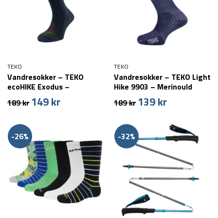
TEKO
TEKO
Vandresokker – TEKO
Vandresokker – TEKO Light
ecoHIKE Exodus –
Hike 9903 – Merinould
Merinould
149
kr
139
kr
Den
Den
Den
Den
189
kr
189
kr
oprindelige
aktuelle
oprindelige
aktuelle
pris
pris
pris
pris
var:
er:
var:
er:
-26%
-32%
189 kr.
149 kr.
189 kr.
139 kr.