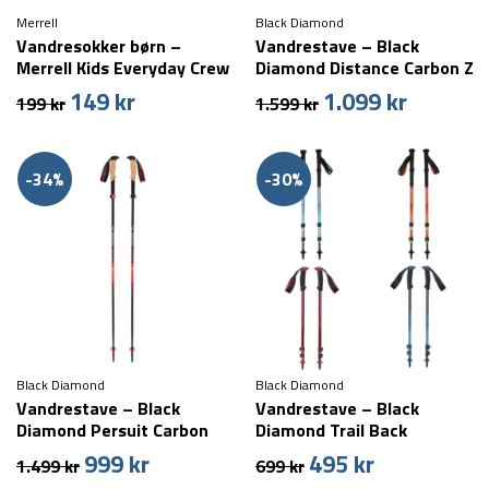
Merrell
Black Diamond
Vandresokker børn –
Vandrestave – Black
Merrell Kids Everyday Crew
Diamond Distance Carbon Z
– Mørk – 6-pak
– Carbon
149
kr
1.099
kr
Den
Den
Den
Den
199
kr
1.599
kr
oprindelige
aktuelle
oprindelige
aktuelle
pris
pris
pris
pris
var:
er:
var:
er:
-34%
-30%
199 kr.
149 kr.
1.599 kr.
1.099 kr.
Black Diamond
Black Diamond
Vandrestave – Black
Vandrestave – Black
Diamond Persuit Carbon
Diamond Trail Back
FLZ
999
kr
495
kr
Den
Den
Den
Den
1.499
kr
699
kr
oprindelige
aktuelle
oprindelige
aktuelle