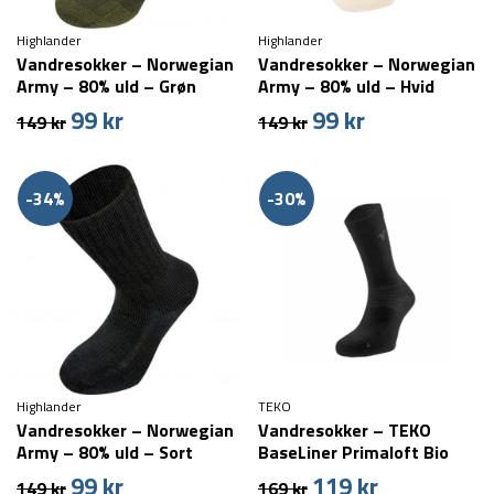
Highlander
Highlander
Vandresokker – Norwegian
Vandresokker – Norwegian
Army – 80% uld – Grøn
Army – 80% uld – Hvid
99
kr
99
kr
Den
Den
Den
Den
149
kr
149
kr
oprindelige
aktuelle
oprindelige
aktuelle
pris
pris
pris
pris
var:
er:
var:
er:
-34%
-30%
149 kr.
99 kr.
149 kr.
99 kr.
Highlander
TEKO
Vandresokker – Norwegian
Vandresokker – TEKO
Army – 80% uld – Sort
BaseLiner Primaloft Bio
99
kr
119
kr
Den
Den
Den
Den
149
kr
169
kr