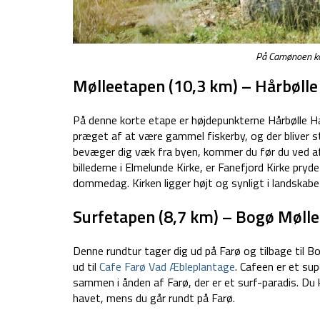
På Camønoen ko
Mølleetapen (10,3 km) – Hårbølle 
På denne korte etape er højdepunkterne Hårbølle Ha
præget af at være gammel fiskerby, og der bliver st
bevæger dig væk fra byen, kommer du før du ved af 
billederne i Elmelunde Kirke, er Fanefjord Kirke pryde
dommedag. Kirken ligger højt og synligt i landskab
Surfetapen (8,7 km) – Bogø Mølle t
Denne rundtur tager dig ud på Farø og tilbage til 
ud til
Cafe Farø Vad Æbleplantage
. Cafeen er et su
sammen i ånden af Farø, der er et surf-paradis. Du 
havet, mens du går rundt på Farø.