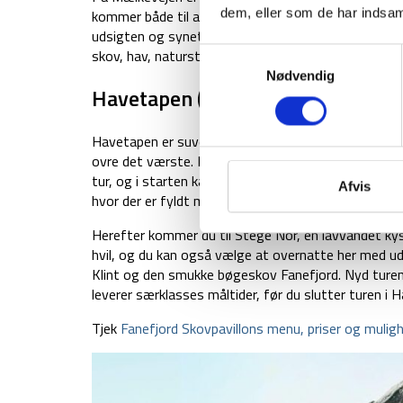
dem, eller som de har indsaml
kommer både til at gå nede ved havet og oppe på d
udsigten og synet af dette naturvidunder. Vær for
skov, hav, naturstier, markveje og asfalterede veje.
Samtykkevalg
Nødvendig
Havetapen (38,1 km) – Klintholm 
Havetapen er suverænt den længste etape på hele C
ovre det værste. På den lange etape er der til gen
tur, og i starten kan du kigge ud på Hjelm Bugt – o
Afvis
hvor der er fyldt med sjældne fugle, insekter, padde
Herefter kommer du til Stege Nor, en lavvandet kys
hvil, og du kan også vælge at overnatte her med ud
Klint og den smukke bøgeskov Fanefjord. Nyd turen t
leverer særklasses måltider, før du slutter turen i H
Tjek
Fanefjord Skovpavillons menu, priser og muligh