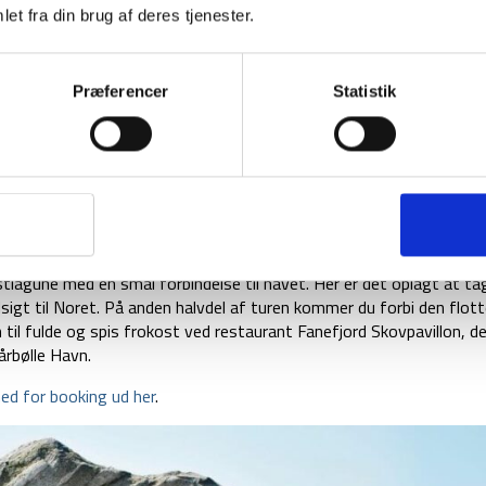
et fra din brug af deres tjenester.
e stejle skrænter. Lad være med at forhaste dig på denne rute, m
beredt på, at ruten er en smule udfordrende med et varieret terræ
Præferencer
Statistik
Havn til Hårbølle Havn:
amønoen. Det betyder også, at når du har overstået denne rute, 
gæld masser at kigge på. Du kommer til at gå langs med havet på 
g på en klar dag helt til Tyskland. Senere kommer du til Busemarke
r og planter.
tlagune med en smal forbindelse til havet. Her er det oplagt at ta
sigt til Noret. På anden halvdel af turen kommer du forbi den flot
il fulde og spis frokost ved restaurant Fanefjord Skovpavillon, de
årbølle Havn.
ed for booking ud her
.