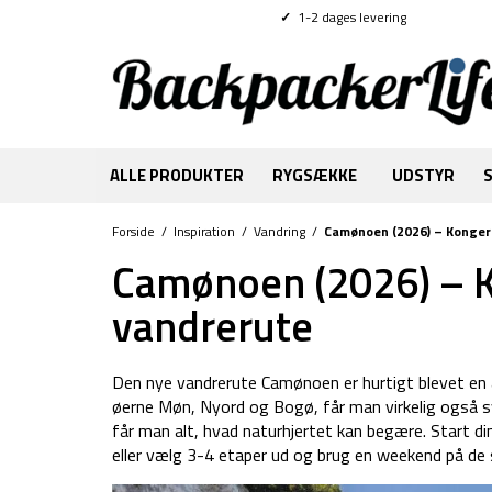
✓
1-2 dages levering
ALLE PRODUKTER
RYGSÆKKE
UDSTYR
Forside
/
Inspiration
/
Vandring
/
Camønoen (2026) – Konger
Camønoen (2026) – K
vandrerute
Den nye vandrerute Camønoen er hurtigt blevet en
øerne Møn, Nyord og Bogø, får man virkelig også sy
får man alt, hvad naturhjertet kan begære. Start d
eller vælg 3-4 etaper ud og brug en weekend på de 