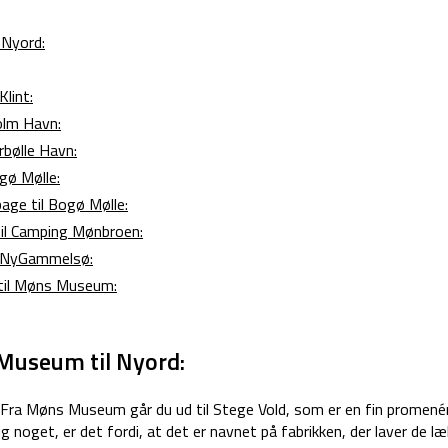
 Nyord:
lint:
olm Havn:
rbølle Havn:
gø Mølle:
bage til Bogø Mølle:
il Camping Mønbroen:
l NyGammelsø:
til Møns Museum:
Museum til Nyord:
 Fra Møns Museum går du ud til Stege Vold, som er en fin promené
g noget, er det fordi, at det er navnet på fabrikken, der laver de læ