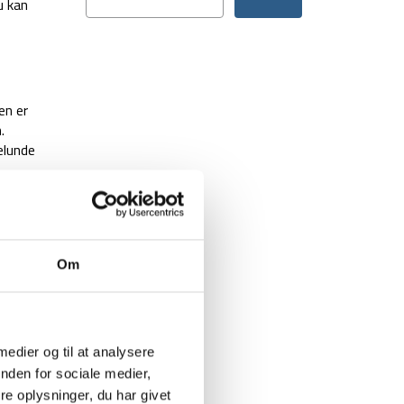
u kan
en er
.
elunde
Om
 knap
 medier og til at analysere
nden for sociale medier,
e oplysninger, du har givet
k, og du