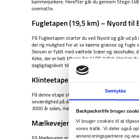
kammerjunkere. Herefter går du gennem Stege-Udby S
overnatte.
Fugletapen (19,5 km) – Nyord til
På Fugleetapen starter du ved Nyord og går ud på 
der rig mulighed for at se køerne græsse og fugle
Skoven er fyldt med væltede træer og skovhuller, 
Kirke, der er helt tilbage fra 1400-tallet. Her kan d
dagligdagslivet tilbage i 1400-tallet.
Klinteetapen (16,6 km) – Elmelund
Samtykke
På denne etape starter du med at gå langs kysten f
seværdighed på denne tur er Sømarkedyssen, der er k
3000 år siden, men selve runddyssen er godt 5000
Backpackerlife bruger cook
Mælkevejen (12,8 km) – Møns Klin
Vi bruger cookies til at tilpas
vores trafik. Vi deler også 
annonceringspartnere og anal
På Mælkevejen er det Møns Klint, der er i fokus. De