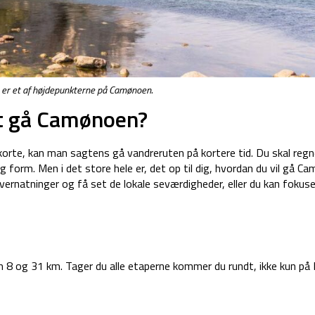
 er et af højdepunkterne på Camønoen.
 at gå Camønoen?
korte, kan man sagtens gå vandreruten på kortere tid. Du skal reg
form. Men i det store hele er, det op til dig, hvordan du vil gå C
vernatninger og få set de lokale seværdigheder, eller du kan fokus
m 8 og 31 km. Tager du alle etaperne kommer du rundt, ikke kun på