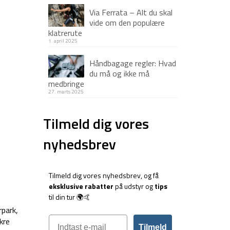
Via Ferrata – Alt du skal
vide om den populære
klatrerute
1. april 2025
Håndbagage regler: Hvad
du må og ikke må
medbringe
27. marts 2025
Tilmeld dig vores
nyhedsbrev
Tilmeld dig vores nyhedsbrev, og få
eksklusive rabatter
på udstyr og
tips
til din tur 🌍🤙
rpark,
kre
Tilmeld