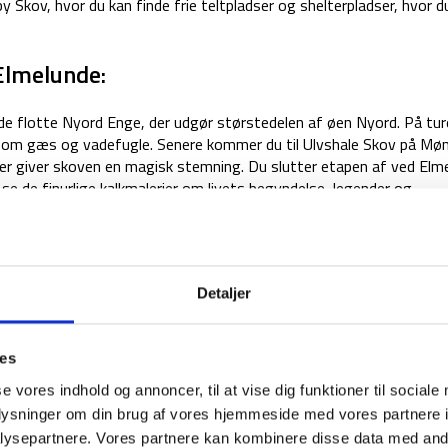
kov, hvor du kan finde frie teltpladser og shelterpladser, hvor d
 Elmelunde:
de flotte Nyord Enge, der udgør størstedelen af øen Nyord. På tur
 som gæs og vadefugle. Senere kommer du til Ulvshale Skov på Møn
der giver skoven en magisk stemning. Du slutter etapen af ved Elm
u se de finurlige kalkmalerier om livets begyndelse, legender og
e til Møns Klint:
Detaljer
ør du bevæger dig ind i landet gennem Lilleskoven. Den helt store
endt for sine skåltegn. Skåltegnene er enkle helleristninger lavet
 år gammel.
ies
t til Klintholm Havn:
se vores indhold og annoncer, til at vise dig funktioner til sociale
oplysninger om din brug af vores hjemmeside med vores partnere i
ysepartnere. Vores partnere kan kombinere disse data med andr
 stejle hvide skrænter er helt ulig noget andet herhjemme i Danmar