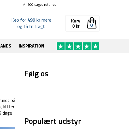
✓
100 dages returret
Køb for
499 kr
mere
Kurv
0
0
kr
og få fri fragt
RANDS
INSPIRATION
Følg os
rundt på
 klitter
-9 dage
Populært udstyr