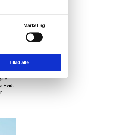
en nyd
n med
Marketing
er du
denne
 Mose,
Tillad alle
ge et
te Hvide
r