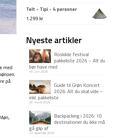
1.499 kr.
1.199 kr.
Telt - Tipi - 4 personer
1.299
kr
Nyeste artikler
Roskilde festival
pakkeliste 2026 – Alt du
bør have med
ne med
18. juni 2026
amønoen.
ere på
Guide til Grøn Koncert
2026: Alt du skal vide –
inkl. pakkeliste
26. marts 2026
Backpacking i 2026: 10
 Møn,
destinationer du ikke må
gå glip af
23. december 2025