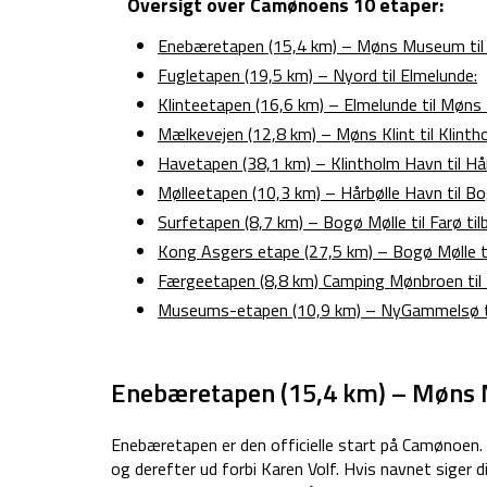
Oversigt over Camønoens 10 etaper:
Enebæretapen (15,4 km) – Møns Museum til
Fugletapen (19,5 km) – Nyord til Elmelunde:
Klinteetapen (16,6 km) – Elmelunde til Møns K
Mælkevejen (12,8 km) – Møns Klint til Klinth
Havetapen (38,1 km) – Klintholm Havn til Hå
Mølleetapen (10,3 km) – Hårbølle Havn til Bo
Surfetapen (8,7 km) – Bogø Mølle til Farø til
Kong Asgers etape (27,5 km) – Bogø Mølle t
Færgeetapen (8,8 km) Camping Mønbroen ti
Museums-etapen (10,9 km) – NyGammelsø 
Enebæretapen (15,4 km) – Møns 
Enebæretapen er den officielle start på Camønoen.
og derefter ud forbi Karen Volf. Hvis navnet siger di