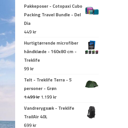
Pakkeposer - Cotopaxi Cubo
Packing Travel Bundle - Del
Dia
449
kr
Hurtigtørrende microfiber
håndklæde - 160x80 cm -
Treklife
99
kr
Telt - Treklife Terra - 5
personer - Grøn
Den
Den
1.499
kr
1.199
kr
oprindelige
aktuelle
Vandrerygsæk - Treklife
pris
pris
TrailAir 40L
var:
er:
699
kr