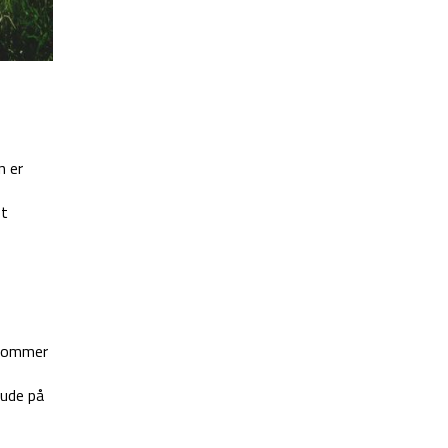
n er
et
 kommer
 ude på