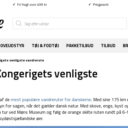
✓
Fri fragt over 499 kr
✓
Prisgaranti
Products
search
SOVEUDSTYR
TØJ & FODTØJ
PAKKETILBUD
TILBUD
B
igets venligste vandrerute
ongerigets venligste
 af de
mest populære vandreruter for danskerne
. Med sine 175 km 
n for sagen, når det gælder dansk natur. Med skove, enge, kyst og
in tur ved Møns Museum og følg de orange skilte ruten rundt på 6
sydøstsjællandske øer.