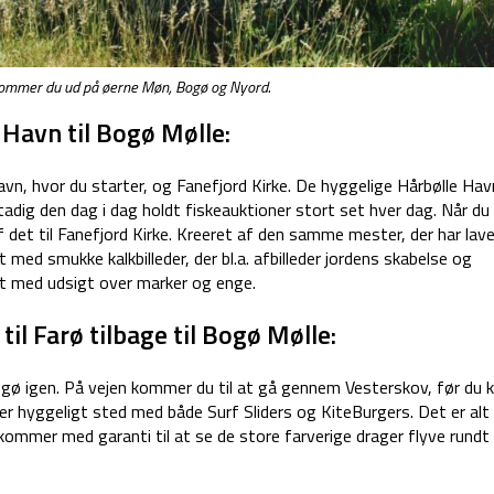
mmer du ud på øerne Møn, Bogø og Nyord.
Havn til Bogø Mølle:
vn, hvor du starter, og Fanefjord Kirke. De hyggelige Hårbølle Hav
adig den dag i dag holdt fiskeauktioner stort set hver dag. Når du
det til Fanefjord Kirke. Kreeret af den samme mester, der har lav
t med smukke kalkbilleder, der bl.a. afbilleder jordens skabelse og
et med udsigt over marker og enge.
il Farø tilbage til Bogø Mølle:
Bogø igen. På vejen kommer du til at gå gennem Vesterskov, før du
per hyggeligt sted med både Surf Sliders og KiteBurgers. Det er alt
kommer med garanti til at se de store farverige drager flyve rundt