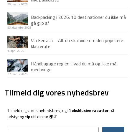
26. marts 2026
Backpacking i 2026: 10 destinationer du ikke må
gå glip af
23. december 2025
Via Ferrata – Alt du skal vide om den populære
klatrerute
1. april 2025
Håndbagage regler: Hvad du må og ikke må
medbringe
27. marts 2025
Tilmeld dig vores nyhedsbrev
Tilmeld dig vores nyhedsbrev, og få
eksklusive rabatter
på
udstyr og
tips
til din tur 🌍🤙