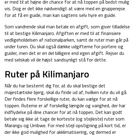
er med til at højne din chance for at nå toppen på bedst mulig
vis. Dog er det ikke nødvendigt at være med en grupperejse
for at få en guide, man kan sagtens selv hyre en guide.
Som vandrende skal man betale en afgift, som giver tilladelse
til at bestige Kilimanjaro. Afgiften er med til at finansiere
vedligeholdelsen af nationalparken, samt de ruter man går på
under turen. Du skal også dække udgifterne for portere og
guider, men det er en del billigere end egen afgift. Rejser du
med selskab vil de højst sandsynligt stå for dette.
Ruter på Kilimanjaro
Når du har bestemt dig for, at du skal bestige det
majestætiske bjerg, skal du finde ud af, hvilken rute du vil gå.
Der findes flere forskellige ruter, du kan vælge for at nå
toppen. Ruterne er af forskellig længde og varighed, der har
indflydelse på dine chancer for at nå toppen. Det kan godt
betale sig ikke at tage de korteste (og stejleste) ruter som
Marangu og Umbwe. For med stejl opstigning på kort tid, er
der ikke god mulighed for akklimatisering, og dermed er