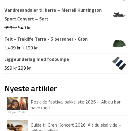
var:
er:
Vandresandaler til herre – Merrell Huntington
799 kr.
349 kr.
Sport Convert – Sort
Den
Den
999
kr
549
kr
oprindelige
aktuelle
Telt - Treklife Terra - 5 personer - Grøn
pris
pris
Den
Den
1.499
kr
1.199
kr
var:
er:
oprindelige
aktuelle
Liggeunderlag med fodpumpe
999 kr.
549 kr.
pris
pris
Den
Den
599
kr
299
kr
var:
er:
oprindelige
aktuelle
1.499 kr.
1.199 kr.
pris
pris
Nyeste artikler
var:
er:
Roskilde festival pakkeliste 2026 – Alt du bør
599 kr.
299 kr.
have med
18. juni 2026
Guide til Grøn Koncert 2026: Alt du skal vide –
inkl. pakkeliste