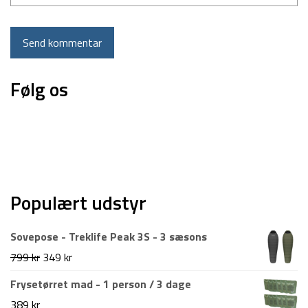
Følg os
Populært udstyr
Sovepose - Treklife Peak 3S - 3 sæsons
Den
Den
799
kr
349
kr
oprindelige
aktuelle
Frysetørret mad - 1 person / 3 dage
pris
pris
389
kr