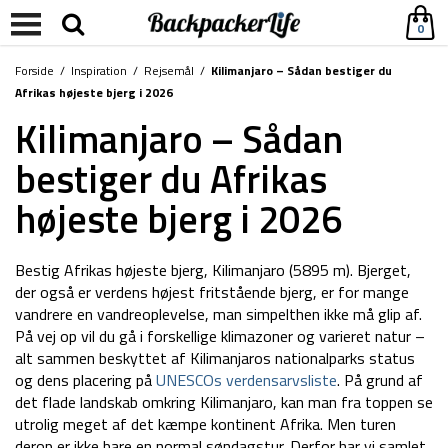
0
Forside
/
Inspiration
/
Rejsemål
/
Kilimanjaro – Sådan bestiger du
Afrikas højeste bjerg i 2026
Kilimanjaro – Sådan
bestiger du Afrikas
højeste bjerg i 2026
Bestig Afrikas højeste bjerg, Kilimanjaro (5895 m). Bjerget,
der også er verdens højest fritstående bjerg, er for mange
vandrere en vandreoplevelse, man simpelthen ikke må glip af.
På vej op vil du gå i forskellige klimazoner og varieret natur –
alt sammen beskyttet af Kilimanjaros nationalparks status
og dens placering på
UNESCOs verdensarvsliste
. På grund af
det flade landskab omkring Kilimanjaro, kan man fra toppen se
utrolig meget af det kæmpe kontinent Afrika. Men turen
derop er ikke bare en normal søndagstur. Derfor har vi samlet