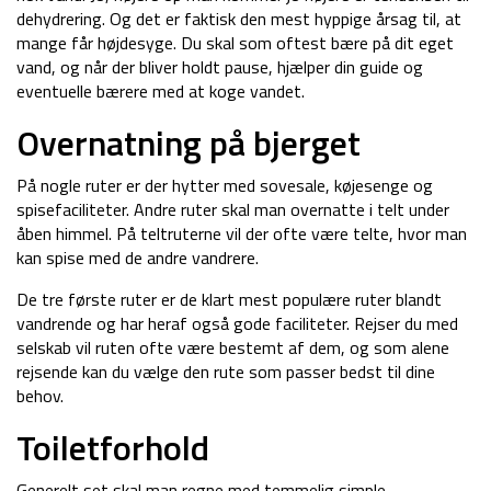
dehydrering. Og det er faktisk den mest hyppige årsag til, at
mange får højdesyge. Du skal som oftest bære på dit eget
vand, og når der bliver holdt pause, hjælper din guide og
eventuelle bærere med at koge vandet.
Overnatning på bjerget
På nogle ruter er der hytter med sovesale, køjesenge og
spisefaciliteter. Andre ruter skal man overnatte i telt under
åben himmel. På teltruterne vil der ofte være telte, hvor man
kan spise med de andre vandrere.
De tre første ruter er de klart mest populære ruter blandt
vandrende og har heraf også gode faciliteter. Rejser du med
selskab vil ruten ofte være bestemt af dem, og som alene
rejsende kan du vælge den rute som passer bedst til dine
behov.
Toiletforhold
Generelt set skal man regne med temmelig simple