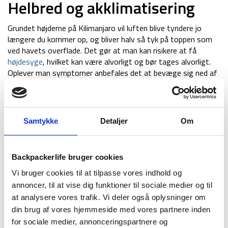
Helbred og akklimatisering
Grundet højderne på Kilimanjaro vil luften blive tyndere jo
længere du kommer op, og bliver halv så tyk på toppen som
ved havets overflade. Det gør at man kan risikere at få
højdesyge
, hvilket kan være alvorligt og bør tages alvorligt.
Oplever man symptomer anbefales det at bevæge sig ned af
bjerget med det samme!
Du kan forebygge højdesyge ved at akklimatisere undervejs.
Det betyder at tage sig god tid og holde mange pauser og
Samtykke
Detaljer
Om
ikke
blive ved med at gå opad. På den måde kan din krop
lettere vænne sig til den tyndere luft. Ekspeditioner som
dette medfører altid risici, så kontakt gerne din læge inden
Backpackerlife bruger cookies
afrejse for vejledning. Her kan du også få recept på
højdesygepiller
, hvis det vurderes at være nødvendigt.
Vi bruger cookies til at tilpasse vores indhold og
annoncer, til at vise dig funktioner til sociale medier og til
Træn op til din tur på
at analysere vores trafik. Vi deler også oplysninger om
Kilimanjaro
din brug af vores hjemmeside med vores partnere inden
for sociale medier, annonceringspartnere og