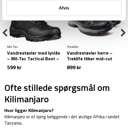
Afvis
Mil-Tec
Treklife
T
Vandrestøvler med lynlås
Vandrestøvler herre –
– Mil-Tec Tactical Boot –
Treklife Hiker mid-cut
Sort
599
kr
899
kr
e
Ofte stillede spørgsmål om
Kilimanjaro
Hvor ligger Kilimanjaro?
Kilimanjaro er et bjerg beliggende i det østlige Afrika i landet
Tanzania.