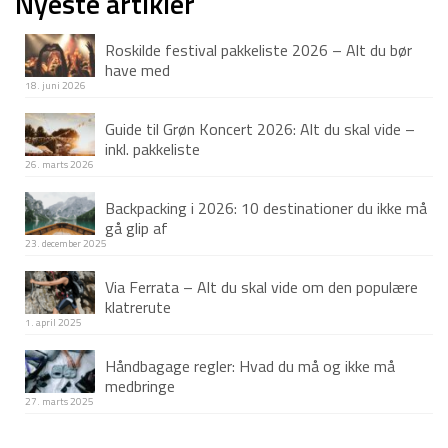
Nyeste artikler
var:
er:
Roskilde festival pakkeliste 2026 – Alt du bør
995 kr.
799 kr.
have med
18. juni 2026
Guide til Grøn Koncert 2026: Alt du skal vide –
inkl. pakkeliste
26. marts 2026
Backpacking i 2026: 10 destinationer du ikke må
gå glip af
23. december 2025
Via Ferrata – Alt du skal vide om den populære
klatrerute
1. april 2025
Håndbagage regler: Hvad du må og ikke må
medbringe
27. marts 2025