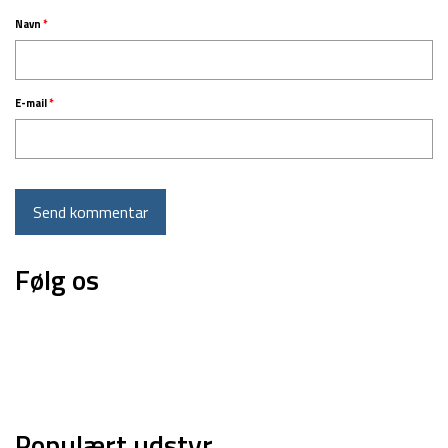
Navn
*
E-mail
*
Følg os
Populært udstyr