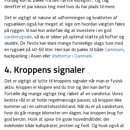
derefter et par luksus ting med hvis du har plads til mere.
Det er vigtigt at nævne at udformningen og kvaliteten af
rygsækken også har meget at sige om hvordan vægten føles
på ryggen. Vi kan kun anbefale dig at investere i en god
vandrerygsæk
, så du er sikker på optimal støtte på hofter og
skuldre. De fleste kan klare mange forskellige slags ture med
en rygsæk på 40-60 liter. Heri kan du pakke til både
Caminoen
,
backpacking i Asien eller
sheltertur i Danmark
.
4. Kroppens signaler
Det er vigtigt at lytte til kroppens signaler når man er fysisk
aktiv. Kroppen er klogere end du tror og den kan derfor
fortælle dig mange vigtige ting i løbet af en vandretur. Vores
bedste råd er at holde regelmæssige pauser, så kroppen ikke
kommer ud i en udmattelsestilstand. Når du er på vandreture,
hvor du går mange kilometer om dagen, har kroppen brug for
god benzin. Husk at spise tre gode hovedmåltider, der
indeholder både kulhydrater, protein og fedt. Og husk også at