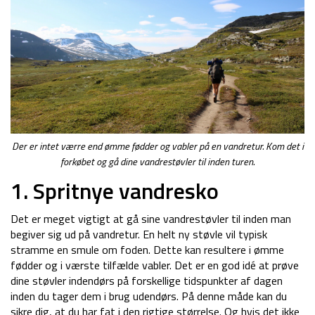
Der er intet værre end ømme fødder og vabler på en vandretur. Kom det i
forkøbet og gå dine vandrestøvler til inden turen.
1. Spritnye vandresko
Det er meget vigtigt at gå sine vandrestøvler til inden man
begiver sig ud på vandretur. En helt ny støvle vil typisk
stramme en smule om foden. Dette kan resultere i ømme
fødder og i værste tilfælde vabler. Det er en god idé at prøve
dine støvler indendørs på forskellige tidspunkter af dagen
inden du tager dem i brug udendørs. På denne måde kan du
sikre dig, at du har fat i den rigtige størrelse. Og hvis det ikke