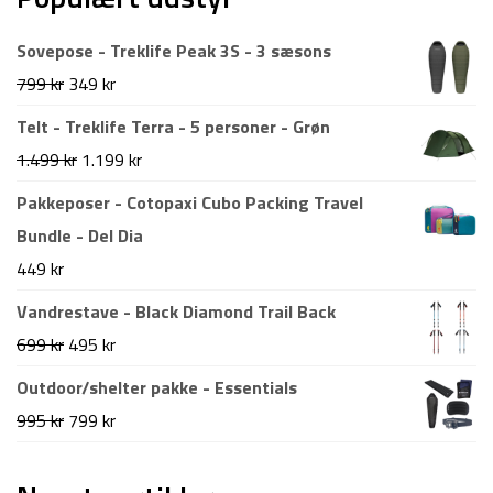
Sovepose - Treklife Peak 3S - 3 sæsons
Den
Den
799
kr
349
kr
oprindelige
aktuelle
Telt - Treklife Terra - 5 personer - Grøn
pris
pris
Den
Den
1.499
kr
1.199
kr
var:
er:
oprindelige
aktuelle
Pakkeposer - Cotopaxi Cubo Packing Travel
799 kr.
349 kr.
pris
pris
Bundle - Del Dia
var:
er:
449
kr
1.499 kr.
1.199 kr.
Vandrestave - Black Diamond Trail Back
Den
Den
699
kr
495
kr
oprindelige
aktuelle
Outdoor/shelter pakke - Essentials
pris
pris
Den
Den
995
kr
799
kr
var:
er:
oprindelige
aktuelle
699 kr.
495 kr.
pris
pris