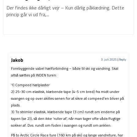
Der findes ikke dårligt vejr – Kun dårlig påklædning. Dette
princip går vi ud fra,...
Jakob
3. juli 2025
|
Reply
Forebyggende vabel hælforbinding – både til ski og vandring. Skal
altså sættes på INDEN turen:
1) Compeed hælplaster
2) 25-30 cm elastisk, klæbende tape (4-5 cm bred) fra midt under
svangen og op over akilles senen for at sikre at compeed’en bliver på
plads.
3) To strimler elastisk, klæbende tape (3 cm) rundt om enderne på
tapen (se 2)), så den ikke ‘ruller af’, når man tager ofte våde/fugtige
sokker af. Dvs. rundt om foden i svangen og rundt om anklen.
På to Arctic Circle Race ture (160 km på ski) og lange vandreture, har