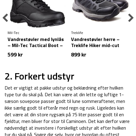
Mil-Tec
Treklife
T
Vandrestøvler med lynlås
Vandrestøvler herre –
– Mil-Tec Tactical Boot –
Treklife Hiker mid-cut
Sort
599
kr
899
kr
e
2. Forkert udstyr
Det er vigtigt at pakke udstyr og beklædning efter hvilken
type tur du skal på. Det kan være at din lette og luftige 1-
sæson sovepose passer godt til lune sommeraftener, men
ikke særlig godt til efterår med regn og rusk. Ligeledes kan
det være at din store rygsæk på 75 liter passer godt til en
fjeldtur, men bliver for stor til Caminoen. Det kan derfor være
nødvendigt at investere i forskelligt udstyr alt efter hvilken
tur du skal på. Spørg dig selv, hvor og hvordan du oftest