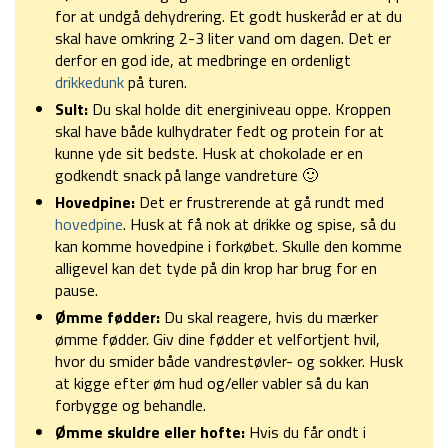
for at undgå dehydrering. Et godt huskeråd er at du
skal have omkring 2-3 liter vand om dagen. Det er
derfor en god ide, at medbringe en ordenligt
drikkedunk
på turen.
Sult:
Du skal holde dit energiniveau oppe. Kroppen
skal have både kulhydrater fedt og protein for at
kunne yde sit bedste. Husk at chokolade er en
godkendt snack på lange vandreture 🙂
Hovedpine:
Det er frustrerende at gå rundt med
hovedpine
. Husk at få nok at drikke og spise, så du
kan komme hovedpine i forkøbet. Skulle den komme
alligevel kan det tyde på din krop har brug for en
pause.
Ømme fødder:
Du skal reagere, hvis du mærker
ømme fødder. Giv dine fødder et velfortjent hvil,
hvor du smider både vandrestøvler- og sokker. Husk
at kigge efter øm hud og/eller vabler så du kan
forbygge og behandle.
Ømme skuldre eller hofte:
Hvis du får ondt i