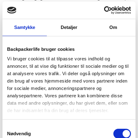
du kan holde på de længere distancer. Du kan ikke forvente at
gå i samme tempo, som du kender fra hverdagen, hvor du
måske har en fast rute i skoven du går uden oppakning. Det
vil kræve ekstra af din krop at bære din rygsæk, at stabilisere i
Samtykke
Detaljer
Om
udfordrende terræn og at gå lange distancer. Det kan betale
sig at forsøge at holde et stabilt tempo hele dagen. Det
nytter ikke noget at starte alt for hurtigt ud, hvis du så får
Backpackerlife bruger cookies
trætte ben efter frokost. Et lille huskeråd er at man typisk
går 1 kilometer på 12 minutter i moderat gangtempo med
Vi bruger cookies til at tilpasse vores indhold og
oppakning på ryggen.
annoncer, til at vise dig funktioner til sociale medier og til
at analysere vores trafik. Vi deler også oplysninger om
din brug af vores hjemmeside med vores partnere inden
for sociale medier, annonceringspartnere og
analysepartnere. Vores partnere kan kombinere disse
data med andre oplysninger, du har givet dem, eller som
de har indsamlet fra din brug af deres tjenester.
Samtykkevalg
Nødvendig