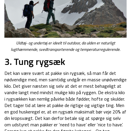
Uldtøj- og undertøj er ideelt til outdoor, da ulden er naturligt
lugthæmmende, svedtransporterende og temperaturregulerende.
3. Tung rygsæk
Det kan være svært at pakke sin rygsæk, så man får det
nødvendige med, men samtidig undgår en masse unødvendige
kilo. Det giver næsten sig selv at det er mest behageligt at
vandre langt med mindst mulige kilo på ryggen. De ekstra kilo
i rygsækken kan nemlig påvirke både fødder, hofte og skulder.
Det tager tid at lære at pakke de rigtige og vigtige ting. Men
en god huskeregel er, at en rygsæk maksimalt bør veje 20% af
din kropsvægt. Det kan derfor betale sig at spørge sig selv
om udstyret man pakker er ‘need to have’ eller ‘nice to have’.
Forsøg kun at pakke fra den første kategori… Og tag