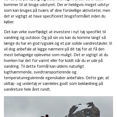
kommer til at bruge udstyret. Der er heldigvis meget udstyr
som kan bruges på tværs af dine forskellige aktiviteter, men
det er vigtigt at have specificeret brugsformålet inden du
køber.
Det kan virke overflødigt at investere i nyt tøj specifikt til
vandring og outdoor. Og på sin vis kan du komme langt så
længe du har en god rygsæk og et par solide vandrestøvler. Vi
vil dog anbefale at kigge nærmere på dit tøj for at få den
mest behagelige oplevelse som muligt. Det er vigtigt at du
hverken har det for varmt eller for koldt når du er ude på
vandring. Til dette formål kan uldens naturligt
lugthæmmende, svedtransporterende og
temperaturregulerende egenskaber anbefales. Dette gør, at
uldtøj- og undertøj er særdeles godt som beklædning på
vandreture hele året rundt.