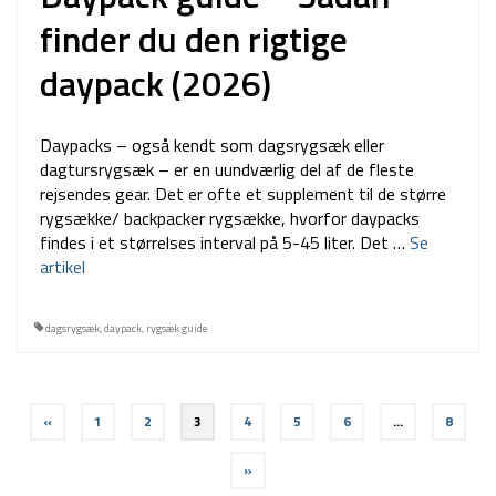
finder du den rigtige
daypack (2026)
Daypacks – også kendt som dagsrygsæk eller
dagtursrygsæk – er en uundværlig del af de fleste
rejsendes gear. Det er ofte et supplement til de større
rygsække/ backpacker rygsække, hvorfor daypacks
findes i et størrelses interval på 5-45 liter. Det …
Se
artikel
dagsrygsæk
,
daypack
,
rygsæk guide
Indlægsinddeling
«
1
2
3
4
5
6
…
8
»