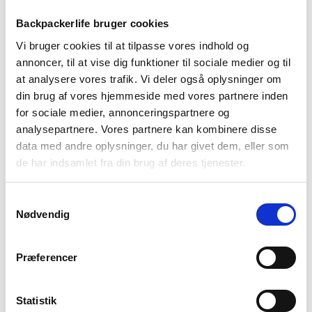
Rygsæk test (2026) – Vi
Backpackerlife bruger cookies
tester de bedste og
Vi bruger cookies til at tilpasse vores indhold og
annoncer, til at vise dig funktioner til sociale medier og til
billigste rygsække
at analysere vores trafik. Vi deler også oplysninger om
din brug af vores hjemmeside med vores partnere inden
Se en kort oversigt herunder eller rul ned for fulde
for sociale medier, annonceringspartnere og
anmeldelser. Rygsæk testens vindere Den bedste
analysepartnere. Vores partnere kan kombinere disse
rygsæk til prisen Bedst til prisen testen er altid den
data med andre oplysninger, du har givet dem, eller som
sværeste at finde frem til. Det er kombination af
de har indsamlet fra din brug af deres tjenester.
funktionaliteten og prisen. Her bliver …
Se artikel
Samtykkevalg
rygsæk
,
rygsæk test
Nødvendig
Præferencer
Statistik