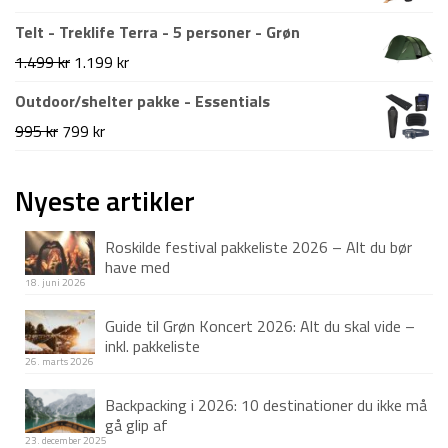
Telt - Treklife Terra - 5 personer - Grøn
Den
Den
1.499
kr
1.199
kr
oprindelige
aktuelle
Outdoor/shelter pakke - Essentials
pris
pris
Den
Den
995
kr
799
kr
var:
er:
oprindelige
aktuelle
1.499 kr.
1.199 kr.
pris
pris
Nyeste artikler
var:
er:
Roskilde festival pakkeliste 2026 – Alt du bør
995 kr.
799 kr.
have med
18. juni 2026
Guide til Grøn Koncert 2026: Alt du skal vide –
inkl. pakkeliste
26. marts 2026
Backpacking i 2026: 10 destinationer du ikke må
gå glip af
23. december 2025